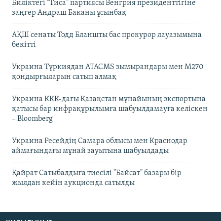
Биліктегі "Тиса" партиясы Венгрия президенттігіне
заңгер Андраш Баканы ұсынбақ
АҚШ сенаты Тодд Бланшты бас прокурор лауазымына
бекітті
Украина Түркиядан ATACMS зымырандары мен M270
қондырғыларын сатып алмақ
Украина КҚК-дағы Қазақстан мұнайының экспортына
қатысы бар инфрақұрылымға шабуылдамауға келіскен
– Bloomberg
Украина Ресейдің Самара облысы мен Краснодар
аймағындағы мұнай зауытына шабуылдады
Қайрат Сатыбалдыға тиесілі "Байсат" базары бір
жылдан кейін аукционда сатылды