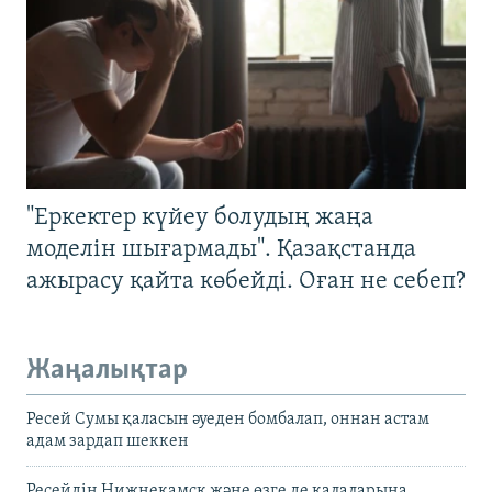
"Еркектер күйеу болудың жаңа
моделін шығармады". Қазақстанда
ажырасу қайта көбейді. Оған не себеп?
Жаңалықтар
Ресей Сумы қаласын әуеден бомбалап, оннан астам
адам зардап шеккен
Ресейдің Нижнекамск және өзге де қалаларына