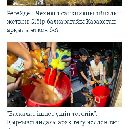
Ресейден Чехияға санкцияны айналып
жеткен Сібір балқарағайы Қазақстан
арқылы өткен бе?
"Басқалар ішпес үшін төгейік".
Қырғызстандағы арақ төгу челленджі: