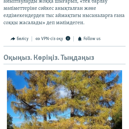
айыптауларды жоққа шығарып, «тек барлау
мәліметтеріне сәйкес анықталған және
елдімекендерден тыс аймақтағы нысаналарға ғана
соққы жасалады» деп мәлімдеген.
Бөлісу
VPN-сіз оқу
Follow us
Оқыңыз. Көріңіз. Тыңдаңыз