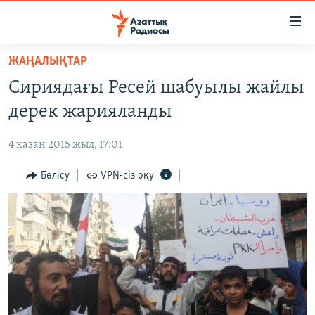
Accessibility
links
Skip
ЖАҢАЛЫҚТАР
to
ЖАҢАЛЫҚТАР
Сириядағы Ресей шабуылы жайлы
main
САЯСАТ
content
дерек жарияланды
AZATTYQTV
Skip
to
4 қазан 2015 жыл, 17:01
ҚАҢТАР ОҚИҒАСЫ
main
АДАМ ҚҰҚЫҚТАРЫ
Бөлісу
VPN-сіз оқу
Navigation
Skip
ӘЛЕУМЕТ
to
ӘЛЕМ
Search
АРНАЙЫ ЖОБАЛАР
Русский