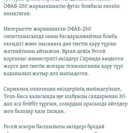
ОФАБ-250 жарқыншақты-фугас бомбасы екенін
анықтаған.
Интернетте жарияланған ОФАБ-250
сипаттамасында оның басқарылмайтын бомба
екендігі және нысанаға дөп тиетін қару түріне
жатпайтыны айтылған. Бұған дейін Ресей
қорғаныс министрлігі өкілдері Сирияда көздеген
жерге дөп тиетін жоғары технологиялы қару түрі
қоданылып жатыр деп мәлімдеген.
Сириялық оппозиция өкілдерінің мәлімдеуінше,
Телл-Биса қаласында әуе шабуылы салдарынан 30-
дан аса бейбіт тұрғын, солардың арасында әйелдер
мен балалар қаза тапқан.
Ресей әскери басшылығы өкілдері бұндай