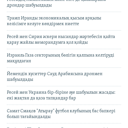
дрондар шабуылдады
Трамп Иранды экономикалық қысым арқылы
келісімге келуге көндірмек ниетте
Ресей мен Сирия әскери нысандар мәртебесін қайта
қарау жайлы меморандумға қол қойды
Израиль Газа секторының бөлігін қалпына келтіруді
мақұлдаған
Йемендік хуситтер Сауд Арабиясына дронмен
шабуылдады
Ресей мен Украина бір-біріне әуе шабуылын жасады:
екі жақтан да қаза тапқандар бар
Самат Смақов "Атырау" футбол клубының бас бапкері
болып тағайындалды