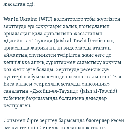
жасалған еді.
War In Ukraine (WIU) волонтерлер тобы жүргізген
зерттеуде әуе соққылары халық шоғырланып
орналасқан қала орталығына жасалғанын
«Джейш-әл-Таухид» (Jaish al-Tawhid) тобының
арнасында жарияланған видеоларды аталған
аймақтың спутниктен түсірілген және өзге де
көпшілікке ашық суреттермен салыстыру арқылы
көз жеткізуге болады. Зерттеуде ресейлік әуе
күштері шабуылы кезінде нысанаға алынған Телл-
Биса қаласы «сириялық ұстамды оппозиция»
саналатын «Джейш-әл-Таухид» (Jaish al-Tawhid)
тобының бақылауында болғанына дәлелдер
келтірілген.
Сонымен бірге зерттеу барысында блогерлер Ресей
әуе күштерінің Сирияда қолданып жатқаны –