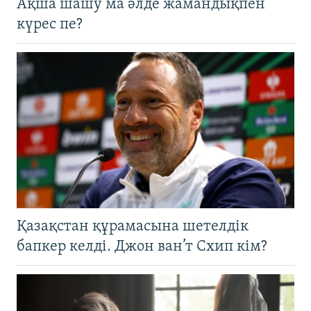
Ақша шашу ма әлде жамандықпен
күрес пе?
Қазақстан құрамасына шетелдік
бапкер келді. Джон ван’т Схип кім?