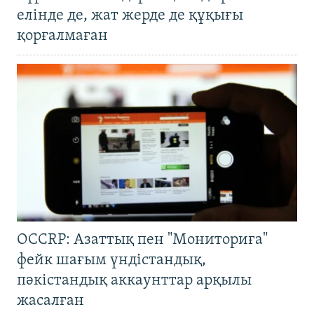
елінде де, жат жерде де құқығы
қорғалмаған
OCCRP: Азаттық пен "Мониториға"
фейк шағым үндістандық,
пәкістандық аккаунттар арқылы
жасалған