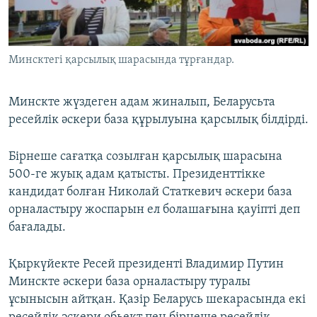
ЖАЗЫЛЫҢЫЗ
Минсктегі қарсылық шарасында тұрғандар.
Басқа тілдерде
Минскте жүздеген адам жиналып, Беларусьта
ресейлік әскери база құрылуына қарсылық білдірді.
Бірнеше сағатқа созылған қарсылық шарасына
500-ге жуық адам қатысты. Президенттікке
кандидат болған Николай Статкевич әскери база
орналастыру жоспарын ел болашағына қауіпті деп
бағалады.
Қыркүйекте Ресей президенті Владимир Путин
Минскте әскери база орналастыру туралы
ұсынысын айтқан. Қазір Беларусь шекарасында екі