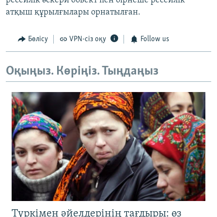
ресейлік әскери обьект пен бірнеше ресейлік
атқыш құрылғылары орнатылған.
Бөлісу
VPN-сіз оқу
Follow us
Оқыңыз. Көріңіз. Тыңдаңыз
Түркімен әйелдерінің тағдыры: өз