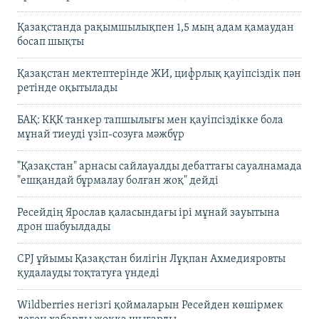
Қазақстанда рақымшылықпен 1,5 мың адам қамаудан
босап шықты
Қазақстан мектептерінде ЖИ, цифрлық қауіпсіздік пән
ретінде оқытылады
БАҚ: КҚК танкер тапшылығы мен қауіпсіздікке бола
мұнай тиеуді үзіп-созуға мәжбүр
"Қазақстан" арнасы сайлауалды дебаттағы сауалнамада
"ешқандай бұрмалау болған жоқ" дейді
Ресейдің Ярослав қаласындағы ірі мұнай зауытына
дрон шабуылдады
CPJ ұйымы Қазақстан билігін Лұқпан Ахмедияровты
қудалауды тоқтатуға үндеді
Wildberries негізгі қоймаларын Ресейден көшірмек