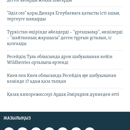
деген хабарды жоққа шығарды
"Әділ сөз" қоры Динара Егеубаеваға қатысты істі ашық
тергеуге шақырды
Түркістан өңірінде әйелдерді – "ұрғашылар", әншілерді
– "шайтанның жаршысы" деген тұрғын ұсталып, іс
қозғалды
Ресейдің Тула облысында дрон шабуылынан кейін
Wildberries орталығы өртенді
Киев пен Киев облысында Ресейдің әуе шабуылынан
кемінде 17 адам қаза тапқан
Қазақ кинорежиссері Ардақ Әмірқұлов дүниеден өтті
ЖАЗЫЛЫҢЫЗ