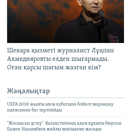
Шекара қызметі журналист Лұқпан
Ахмедияровты елден шығармады.
Оған қарсы шағым жазған кім?
Жаңалықтар
UEFA 2030 жылғы әлем кубогына бойкот жариялау
идеясынан бас тартпайды
"Жосықсыз ұстау". Қазақстанның адам құқығы бюросы
Ермек Нарымбаев жайлы мәлімдеме жасады