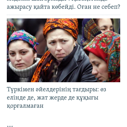
ажырасу қайта көбейді. Оған не себеп?
Түркімен әйелдерінің тағдыры: өз
елінде де, жат жерде де құқығы
қорғалмаған