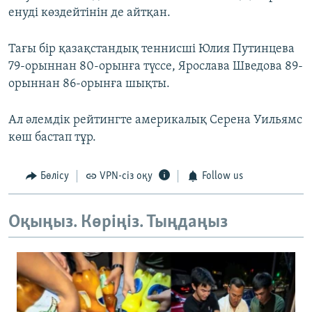
енуді көздейтінін де айтқан.
Тағы бір қазақстандық теннисші Юлия Путинцева
79-орыннан 80-орынға түссе, Ярослава Шведова 89-
орыннан 86-орынға шықты.
Ал әлемдік рейтингте америкалық Серена Уильямс
көш бастап тұр.
Бөлісу
VPN-сіз оқу
Follow us
Оқыңыз. Көріңіз. Тыңдаңыз