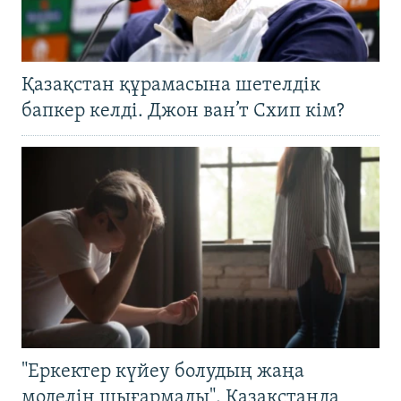
Қазақстан құрамасына шетелдік
бапкер келді. Джон ван’т Схип кім?
"Еркектер күйеу болудың жаңа
моделін шығармады". Қазақстанда