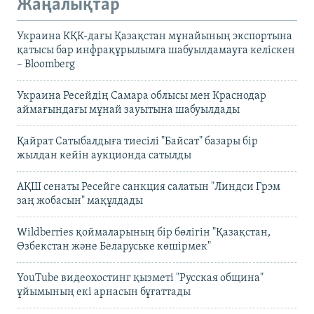
Жаңалықтар
Украина КҚК-дағы Қазақстан мұнайының экспортына
қатысы бар инфрақұрылымға шабуылдамауға келіскен
– Bloomberg
Украина Ресейдің Самара облысы мен Краснодар
аймағындағы мұнай зауытына шабуылдады
Қайрат Сатыбалдыға тиесілі "Байсат" базары бір
жылдан кейін аукционда сатылды
АҚШ сенаты Ресейге санкция салатын "Линдси Грэм
заң жобасын" мақұлдады
Wildberries қоймаларының бір бөлігін "Қазақстан,
Өзбекстан және Беларуське көшірмек"
YouTube видеохостинг қызметі "Русская община"
ұйымының екі арнасын бұғаттады