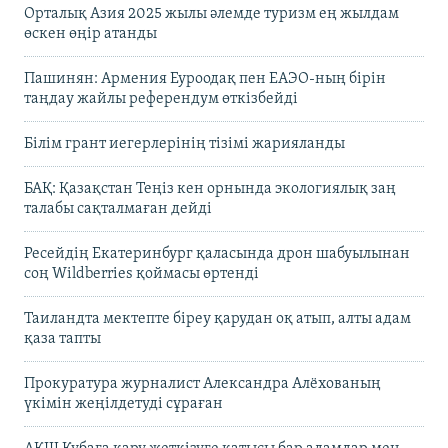
Орталық Азия 2025 жылы әлемде туризм ең жылдам
өскен өңір атанды
Пашинян: Армения Еуроодақ пен ЕАЭО-ның бірін
таңдау жайлы референдум өткізбейді
Білім грант иегерлерінің тізімі жарияланды
БАҚ: Қазақстан Теңіз кен орнында экологиялық заң
талабы сақталмаған дейді
Ресейдің Екатеринбург қаласында дрон шабуылынан
соң Wildberries қоймасы өртенді
Таиландта мектепте біреу қарудан оқ атып, алты адам
қаза тапты
Прокуратура журналист Александра Алёхованың
үкімін жеңілдетуді сұраған