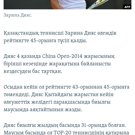
ЖАЗЫЛЫҢЫЗ
Зарина Дияс.
Қазақстандық теннисші Зарина Дияс әлемдік
Басқа тілдерде
рейтингте 45-орынға түсіп қалды.
Дияс 4 қазанда China Open-2014 жарысының
бірінші кезеңінде жарақатына байланысты
кездесуден бас тартқан.
Осыдан кейін ол рейтингте 43-орыннан 45-орынға
төмендеді. Дияс Қытайдағы жарыстан кейін
әлеуметтік желідегі парақшасында биылғы
маусымда аяқтайтынын жазды.
Дияс биылғы жылдың басында 31-орында болған.
Маусым басында ол ТОР-20 теннисшінің қатарына