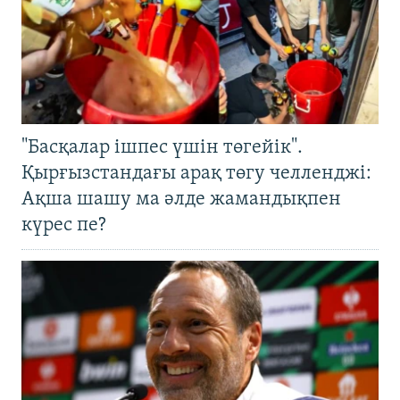
"Басқалар ішпес үшін төгейік".
Қырғызстандағы арақ төгу челленджі:
Ақша шашу ма әлде жамандықпен
күрес пе?