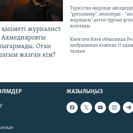
Түркістан өңірінде әйелдерді
"ұрғашылар", әншілерді – "
жаршысы" деген тұрғын ұстал
қозғалды
 қызметі журналист
 Ахмедияровты
Киев пен Киев облысында Рес
шығармады. Оған
шабуылынан кемінде 17 адам
тапқан
шағым жазған кім?
БӨЛІМДЕР
ЖАЗЫЛЫҢЫЗ
р
әлемде