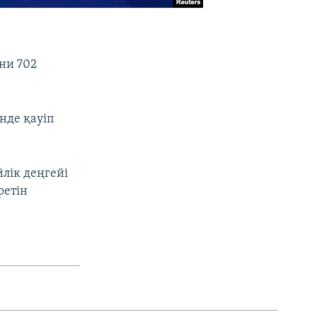
ни 702
нде қауіп
лік деңгейі
ретін