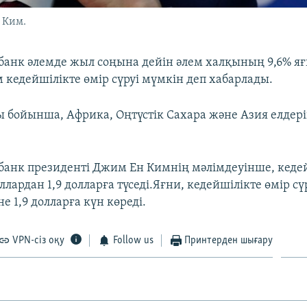
 Ким.
 банк әлемде жыл соңына дейін әлем халқының 9,6% яғ
 кедейшілікте өмір сүруі мүмкін деп хабарлады.
 бойынша, Африка, Оңтүстік Сахара және Азия елдері
 банк президенті Джим Ен Кимнің мәлімдеуінше, кедей
оллардан 1,9 долларға түседі.Яғни, кедейшілікте өмір сү
е 1,9 долларға күн көреді.
VPN-сіз оқу
Follow us
Принтерден шығару