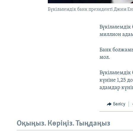
Бүкіләлемдік банк президенті Джим Ен
Бүкіләлемдік
миллион адам
Банк болжамы
мол.
Бүкіләлемдік
күніне 1,25 д
адамдар күнін
Бөлісу
Оқыңыз. Көріңіз. Тыңдаңыз