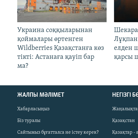
Украина соққыларынан
Шекара
қоймалары өртенген
Лұқпан
Wildberries Қазақстанға көз
елден 
тікті: Астанаға қауіп бар
қарсы 
ма?
ЖАЛПЫ МӘЛІМЕТ
НЕГІЗГІ 
Хабарласыңыз
Жаңалықта
Біз туралы
Қазақстан
Русский
Сайтымыз бұғатталса не істеу керек?
Қазақтар - 