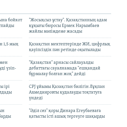
ына бойкот
"Жосықсыз ұстау". Қазақстанның адам
ртпайды
құқығы бюросы Ермек Нарымбаев
жайлы мәлімдеме жасады
 1,5 мың
Қазақстан мектептерінде ЖИ, цифрлық
қауіпсіздік пән ретінде оқытылады
 мен
"Қазақстан" арнасы сайлауалды
ді үзіп-
дебаттағы сауалнамада "ешқандай
бұрмалау болған жоқ" дейді
ы ірі
CPJ ұйымы Қазақстан билігін Лұқпан
лдады
Ахмедияровты қудалауды тоқтатуға
үндеді
рын
"Әділ сөз" қоры Динара Егеубаеваға
барды
қатысты істі ашық тергеуге шақырды