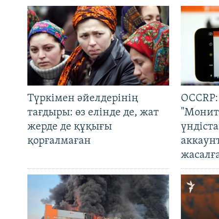
Түркімен әйелдерінің
OCCRP:
тағдыры: өз елінде де, жат
"Монит
жерде де құқығы
үндіст
қорғалмаған
аккаун
жасалғ