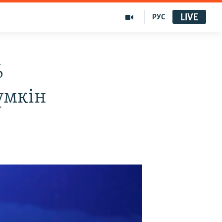
LIVE
РУС
%
үмкін