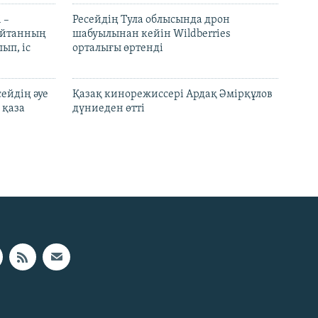
 –
Ресейдің Тула облысында дрон
шайтанның
шабуылынан кейін Wildberries
ып, іс
орталығы өртенді
ейдің әуе
Қазақ кинорежиссері Ардақ Әмірқұлов
 қаза
дүниеден өтті