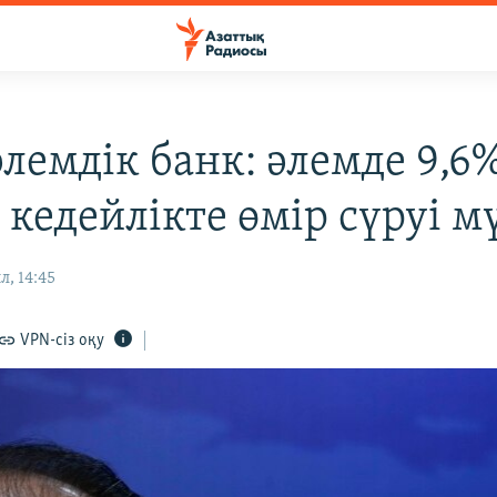
әлемдік банк: әлемде 9,6
 кедейлікте өмір сүруі м
л, 14:45
VPN-сіз оқу