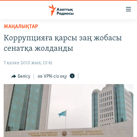
Accessibility
links
Skip
ЖАҢАЛЫҚТАР
to
ЖАҢАЛЫҚТАР
Коррупцияға қарсы заң жобасы
main
САЯСАТ
content
сенатқа жолданды
AZATTYQTV
Skip
to
7 қазан 2015 жыл, 13:41
ҚАҢТАР ОҚИҒАСЫ
main
АДАМ ҚҰҚЫҚТАРЫ
Бөлісу
VPN-сіз оқу
Navigation
Skip
ӘЛЕУМЕТ
to
ӘЛЕМ
Search
АРНАЙЫ ЖОБАЛАР
Русский