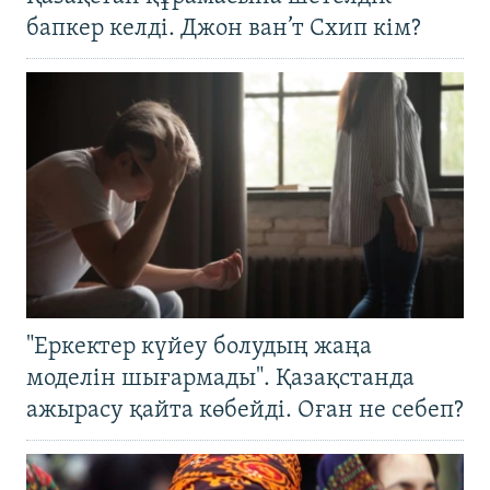
бапкер келді. Джон ван’т Схип кім?
"Еркектер күйеу болудың жаңа
моделін шығармады". Қазақстанда
ажырасу қайта көбейді. Оған не себеп?