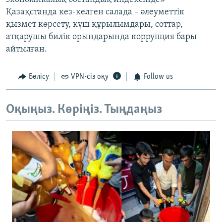
Қазақстанда кез-келген салада – әлеуметтік
қызмет көрсету, күш құрылымдары, соттар,
атқарушы билік орындарында коррупция бары
айтылған.
Бөлісу
VPN-сіз оқу
Follow us
Оқыңыз. Көріңіз. Тыңдаңыз