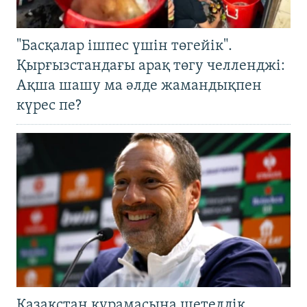
"Басқалар ішпес үшін төгейік".
Қырғызстандағы арақ төгу челленджі:
Ақша шашу ма әлде жамандықпен
күрес пе?
Қазақстан құрамасына шетелдік