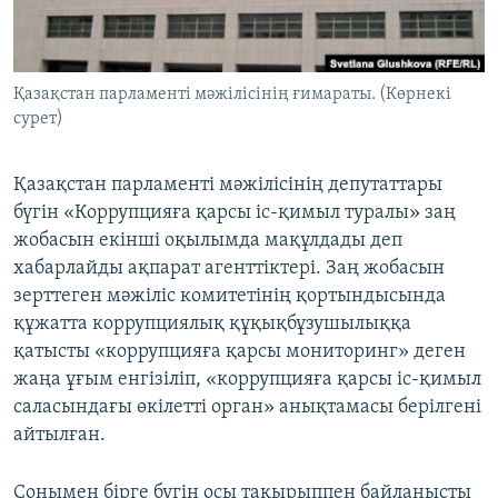
ЖАЗЫЛЫҢЫЗ
Қазақстан парламенті мәжілісінің ғимараты. (Көрнекі
сурет)
Басқа тілдерде
Қазақстан парламенті мәжілісінің депутаттары
бүгін «Коррупцияға қарсы іс-қимыл туралы» заң
жобасын екінші оқылымда мақұлдады деп
хабарлайды ақпарат агенттіктері. Заң жобасын
зерттеген мәжіліс комитетінің қортындысында
құжатта коррупциялық құқықбұзушылыққа
қатысты «коррупцияға қарсы мониторинг» деген
жаңа ұғым енгізіліп, «коррупцияға қарсы іс-қимыл
саласындағы өкілетті орган» анықтамасы берілгені
айтылған.
Сонымен бірге бүгін осы тақырыппен байланысты