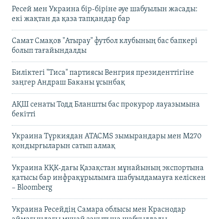
Ресей мен Украина бір-біріне әуе шабуылын жасады:
екі жақтан да қаза тапқандар бар
Самат Смақов "Атырау" футбол клубының бас бапкері
болып тағайындалды
Биліктегі "Тиса" партиясы Венгрия президенттігіне
заңгер Андраш Баканы ұсынбақ
АҚШ сенаты Тодд Бланшты бас прокурор лауазымына
бекітті
Украина Түркиядан ATACMS зымырандары мен M270
қондырғыларын сатып алмақ
Украина КҚК-дағы Қазақстан мұнайының экспортына
қатысы бар инфрақұрылымға шабуылдамауға келіскен
– Bloomberg
Украина Ресейдің Самара облысы мен Краснодар