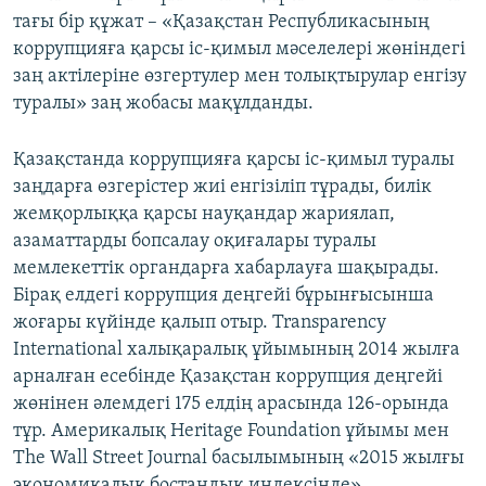
тағы бір құжат – «Қазақстан Республикасының
коррупцияға қарсы іс-қимыл мәселелері жөніндегі
заң актілеріне өзгертулер мен толықтырулар енгізу
туралы» заң жобасы мақұлданды.
Қазақстанда коррупцияға қарсы іс-қимыл туралы
заңдарға өзгерістер жиі енгізіліп тұрады, билік
жемқорлыққа қарсы науқандар жариялап,
азаматтарды бопсалау оқиғалары туралы
мемлекеттік органдарға хабарлауға шақырады.
Бірақ елдегі коррупция деңгейі бұрынғысынша
жоғары күйінде қалып отыр. Transparency
International халықаралық ұйымының 2014 жылға
арналған есебінде Қазақстан коррупция деңгейі
жөнінен әлемдегі 175 елдің арасында 126-орында
тұр. Америкалық Heritage Foundation ұйымы мен
The Wall Street Journal басылымының «2015 жылғы
экономикалық бостандық индексінде»