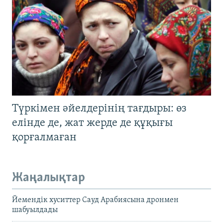
Түркімен әйелдерінің тағдыры: өз
елінде де, жат жерде де құқығы
қорғалмаған
Жаңалықтар
Йемендік хуситтер Сауд Арабиясына дронмен
шабуылдады