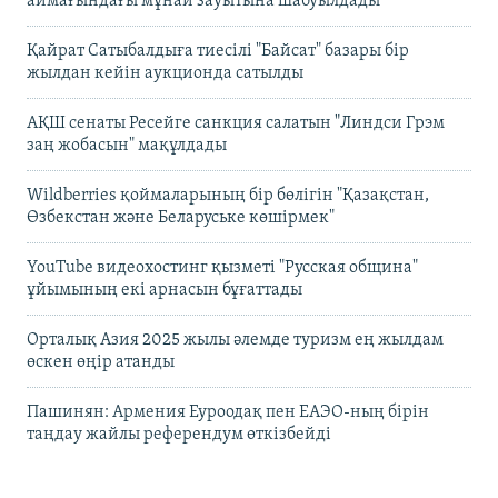
аймағындағы мұнай зауытына шабуылдады
Қайрат Сатыбалдыға тиесілі "Байсат" базары бір
жылдан кейін аукционда сатылды
АҚШ сенаты Ресейге санкция салатын "Линдси Грэм
заң жобасын" мақұлдады
Wildberries қоймаларының бір бөлігін "Қазақстан,
Өзбекстан және Беларуське көшірмек"
YouTube видеохостинг қызметі "Русская община"
ұйымының екі арнасын бұғаттады
Орталық Азия 2025 жылы әлемде туризм ең жылдам
өскен өңір атанды
Пашинян: Армения Еуроодақ пен ЕАЭО-ның бірін
таңдау жайлы референдум өткізбейді