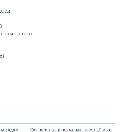
зген.
0
нан шыққанын
ді
нның адам
Қазақстанда рақымшылықпен 1,5 мың