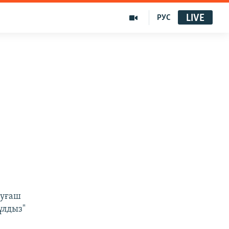
LIVE
РУС
дуғаш
ұлдыз"