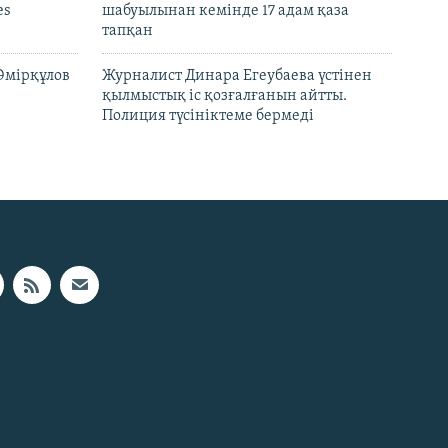
es
шабуылынан кемінде 17 адам қаза
тапқан
Әмірқұлов
Журналист Динара Егеубаева үстінен
қылмыстық іс қозғалғанын айтты.
Полиция түсініктеме бермеді