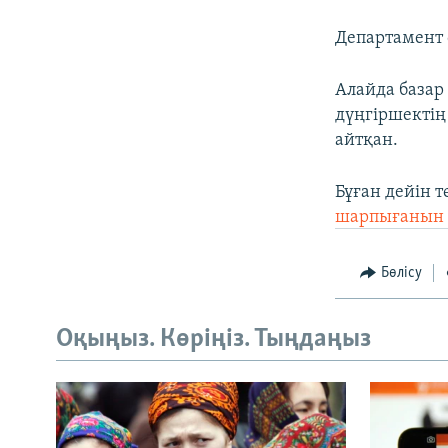
Департамент ө
Алайда базар
дүңгіршектің
айтқан.
Бұған дейін 
шарпығанын 
Бөлісу
Оқыңыз. Көріңіз. Тыңдаңыз