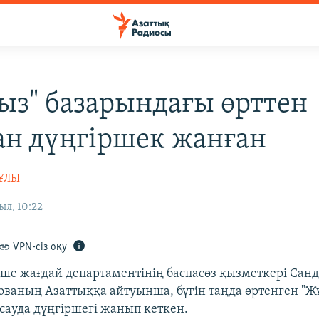
ыз" базарындағы өрттен
ан дүңгіршек жанған
ҰЛЫ
ыл, 10:22
VPN-сіз оқу
ше жағдай департаментінің баспасөз қызметкері Сан
ваның Азаттыққа айтуынша, бүгін таңда өртенген "Ж
 сауда дүңгіршегі жанып кеткен.