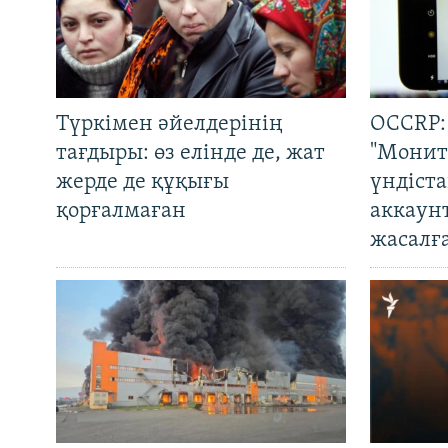
Түркімен әйелдерінің
OCCRP:
тағдыры: өз елінде де, жат
"Монит
жерде де құқығы
үндіст
қорғалмаған
аккаун
жасалғ