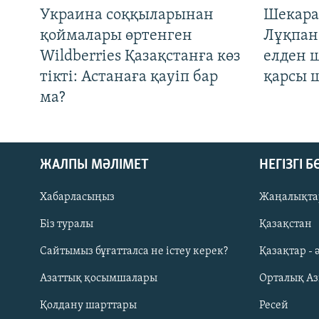
Украина соққыларынан
Шекара
қоймалары өртенген
Лұқпан
Wildberries Қазақстанға көз
елден 
тікті: Астанаға қауіп бар
қарсы 
ма?
ЖАЛПЫ МӘЛІМЕТ
НЕГІЗГІ 
Хабарласыңыз
Жаңалықта
Біз туралы
Қазақстан
Русский
Сайтымыз бұғатталса не істеу керек?
Қазақтар - 
Азаттық қосымшалары
Орталық А
ЖАЗЫЛЫҢЫЗ
Қолдану шарттары
Ресей