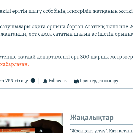
кілі өрттің шығу себебінің тексеріліп жатқанын жеткі
 сатушылары оқиға орнына барған Азаттық тілшісіне 2
 жанғанын, өрт самса сататын шағын ас ішетін орын
төтенше жағдай департаменті өрт 300 шаршы метр жер
хабарлаған.
VPN-сіз оқу
Follow us
Принтерден шығару
Жаңалықтар
"Жосықсыз ұстау". Қазақста