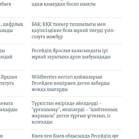
мбаев
адам қамаудан босап шықты
И, цифрлық
БАҚ: КҚК танкер тапшылығы мен
тылады
қауіпсіздікке бола мұнай тиеуді үзіп-
созуға мәжбүр
лды
Ресейдің Ярослав қаласындағы ірі
андай
мұнай зауытына дрон шабуылдады
н Лұқпан
Wildberries негізгі қоймаларын
татуға
Ресейден көшірмек деген хабарды
жоққа шығарды
аеваға
Түркістан өңірінде әйелдерді –
 шақырды
"ұрғашылар", әншілерді – "шайтанның
жаршысы" деген тұрғын ұсталып, іс
қозғалды
он
Киев пен Киев облысында Ресейдің әуе