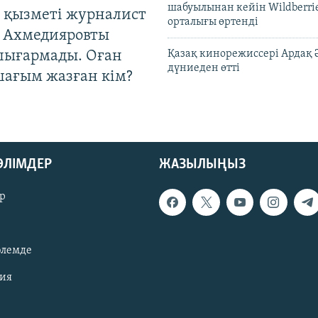
шабуылынан кейін Wildberri
 қызметі журналист
орталығы өртенді
 Ахмедияровты
шығармады. Оған
Қазақ кинорежиссері Ардақ 
дүниеден өтті
шағым жазған кім?
БӨЛІМДЕР
ЖАЗЫЛЫҢЫЗ
р
әлемде
зия