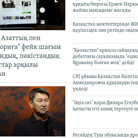
құқығы бюросы Ермек Нары
жайлы мәлімдеме жасады
Қазақстан мектептерінде Ж
қауіпсіздік пән ретінде оқы
 Азаттық пен
ориға" фейк шағым
"Қазақстан" арнасы сайлауа
андық, пәкістандық
дебаттағы сауалнамада "ешқ
бұрмалау болған жоқ" дейді
ттар арқылы
ан
CPJ ұйымы Қазақстан билігі
Ахмедияровты қудалауды тоқ
үндеді
"Әділ сөз" қоры Динара Егеуб
қатысты істі ашық тергеуге
Ресейдің Тула облысында др