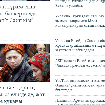
президенттігіне заңгер Анд
Баканы ұсынбақ
тан құрамасына
к бапкер келді.
Украина Түркиядан ATACMS
н’т Схип кім?
зымырандары мен M270
қондырғыларын сатып алмақ
Украина Ресейдің Самара об
Краснодар аймағындағы мұ
зауытына шабуылдады
АҚШ сенаты Ресейге санкция
"Линдси Грэм заң жобасын" 
YouTube видеохостинг қызмет
община" ұйымының екі арн
ен әйелдерінің
бұғаттады
: өз елінде де, жат
де құқығы
Пашинян: Армения Еуроодақ