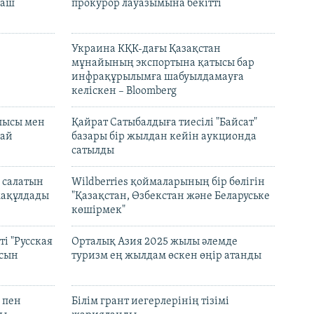
раш
прокурор лауазымына бекітті
Украина КҚК-дағы Қазақстан
мұнайының экспортына қатысы бар
инфрақұрылымға шабуылдамауға
келіскен – Bloomberg
лысы мен
Қайрат Сатыбалдыға тиесілі "Байсат"
най
базары бір жылдан кейін аукционда
сатылды
 салатын
Wildberries қоймаларының бір бөлігін
мақұлдады
"Қазақстан, Өзбекстан және Беларуське
көшірмек"
і "Русская
Орталық Азия 2025 жылы әлемде
асын
туризм ең жылдам өскен өңір атанды
 пен
Білім грант иегерлерінің тізімі