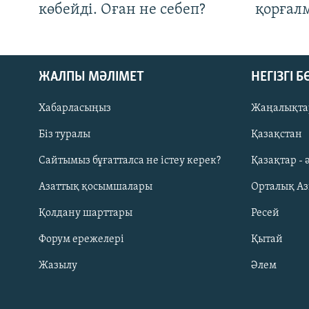
көбейді. Оған не себеп?
қорғал
ЖАЛПЫ МӘЛІМЕТ
НЕГІЗГІ 
Хабарласыңыз
Жаңалықта
Біз туралы
Қазақстан
Русский
Сайтымыз бұғатталса не істеу керек?
Қазақтар - 
Азаттық қосымшалары
Орталық А
ЖАЗЫЛЫҢЫЗ
Қолдану шарттары
Ресей
Форум ережелері
Қытай
Жазылу
Әлем
Басқа тілдерде