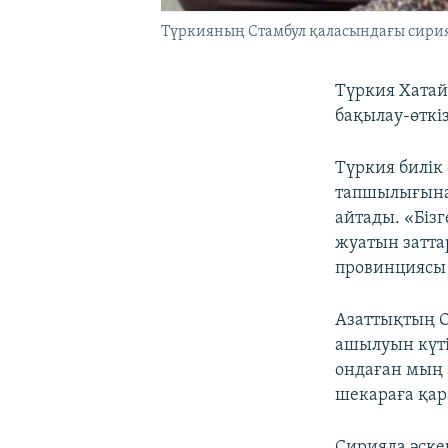
Түркияның Стамбул қаласындағы сириял
Түркия Хата
бақылау-өткі
Түркия билік
тапшылығына
айтады. «Бізг
жуатын затта
провинциясы 
Азаттықтың О
ашылуын күті
ондаған мың 
шекараға қар
Сирияда әске