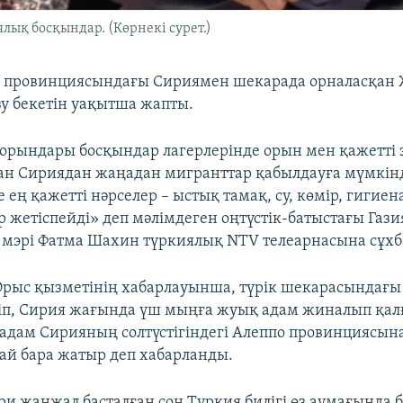
ық босқындар. (Көрнекі сурет.)
й провинциясындағы Сириямен шекарада орналасқан 
зу бекетін уақытша жапты.
 орындары босқындар лагерлерінде орын мен қажетті 
н Сириядан жаңадан мигранттар қабылдауға мүмкін
е ең қажетті нәрселер – ыстық тамақ, су, көмір, гигие
р жетіспейді» деп мәлімдеген оңтүстік-батыстағы Газ
мэрі Фатма Шахин түркиялық NTV телеарнасына сұхб
рыс қызметінің хабарлауынша, түрік шекарасындағы 
п, Сирия жағында үш мыңға жуық адам жиналып қалғ
адам Сирияның солтүстігіндегі Алеппо провинциясы
ай бара жатыр деп хабарланды.
ри жанжал басталған соң Түркия билігі өз аумағында 