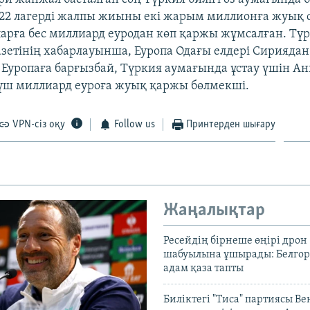
22 лагерді жалпы жиыны екі жарым миллионға жуық
ларға бес миллиард еуродан көп қаржы жұмсалған. Т
зетінің хабарлауынша, Еуропа Одағы елдері Сирияда
Еуропаға барғызбай, Түркия аумағында ұстау үшін Ан
 үш миллиард еуроға жуық қаржы бөлмекші.
VPN-сіз оқу
Follow us
Принтерден шығару
Жаңалықтар
Ресейдің бірнеше өңірі дрон
шабуылына ұшырады: Белгоро
адам қаза тапты
Биліктегі "Тиса" партиясы В