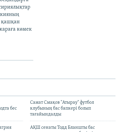
 сириялықтар
үркияның
н қашқан
караға көмек
Самат Смақов "Атырау" футбол
дта бес
клубының бас бапкері болып
тағайындалды
енгрия
АҚШ сенаты Тодд Бланшты бас