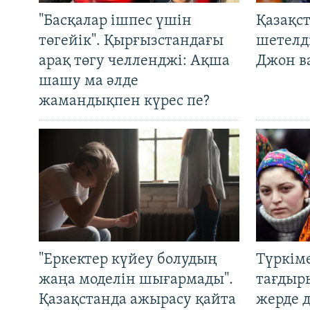
"Басқалар ішпес үшін
Қазақс
төгейік". Қырғызстандағы
шетелді
арақ төгу челленджі: Ақша
Джон ва
шашу ма әлде
жамандықпен күрес пе?
"Еркектер күйеу болудың
Түркім
жаңа моделін шығармады".
тағдыры
Қазақстанда ажырасу қайта
жерде 