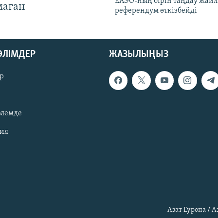
ЕАЭО-ның бірін таңдау жай
маған
референдум өткізбейді
БӨЛІМДЕР
ЖАЗЫЛЫҢЫЗ
р
әлемде
зия
Азат Еуропа / 