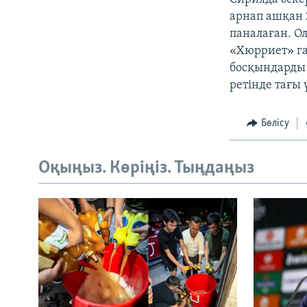
арнап ашқан 
паналаған. О
«Хюрриет» га
босқындарды 
ретінде тағы
Бөлісу
Оқыңыз. Көріңіз. Тыңдаңыз