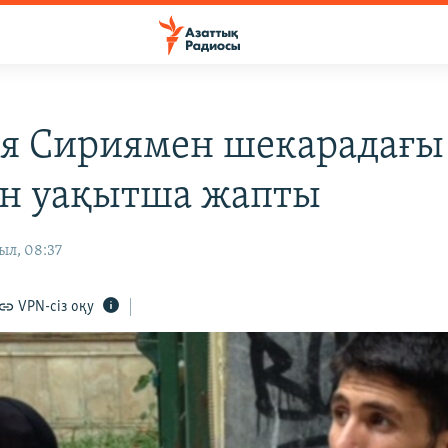
я Сириямен шекарадағы
ін уақытша жапты
ыл, 08:37
VPN-сіз оқу