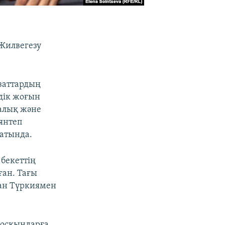
Жилвегезу
заттардың
дік жоғын
налық және
иянтеп
атында.
бекеттің
ан. Тағы
нан Түркиямен
босқындарға