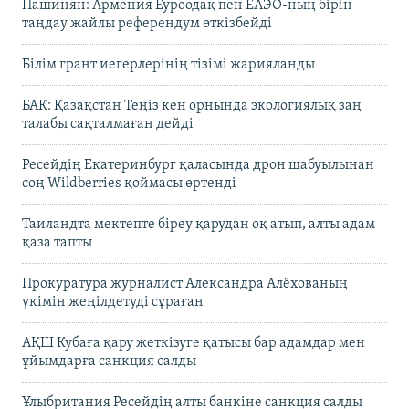
Пашинян: Армения Еуроодақ пен ЕАЭО-ның бірін
таңдау жайлы референдум өткізбейді
Білім грант иегерлерінің тізімі жарияланды
БАҚ: Қазақстан Теңіз кен орнында экологиялық заң
талабы сақталмаған дейді
Ресейдің Екатеринбург қаласында дрон шабуылынан
соң Wildberries қоймасы өртенді
Таиландта мектепте біреу қарудан оқ атып, алты адам
қаза тапты
Прокуратура журналист Александра Алёхованың
үкімін жеңілдетуді сұраған
АҚШ Кубаға қару жеткізуге қатысы бар адамдар мен
ұйымдарға санкция салды
Ұлыбритания Ресейдің алты банкіне санкция салды