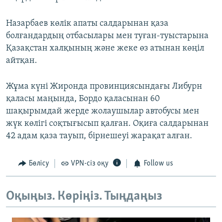
Назарбаев көлік апаты салдарынан қаза
болғандардың отбасылары мен туған-туыстарына
Қазақстан халқының және жеке өз атынан көңіл
айтқан.
Жұма күні Жиронда провинциясындағы Либурн
қаласы маңында, Бордо қаласынан 60
шақырымдай жерде жолаушылар автобусы мен
жүк көлігі соқтығысып қалған. Оқиға салдарынан
42 адам қаза тауып, бірнешеуі жарақат алған.
Бөлісу
VPN-сіз оқу
Follow us
Оқыңыз. Көріңіз. Тыңдаңыз