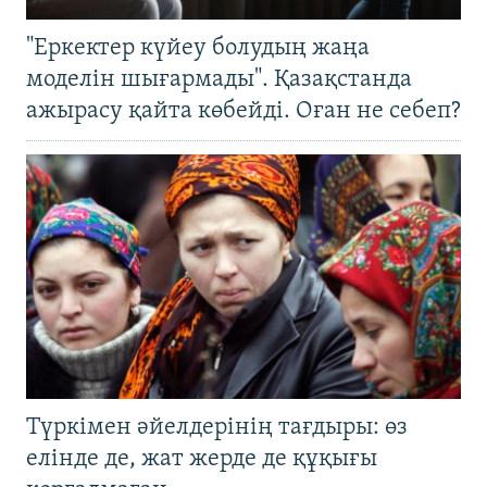
"Еркектер күйеу болудың жаңа
моделін шығармады". Қазақстанда
ажырасу қайта көбейді. Оған не себеп?
Түркімен әйелдерінің тағдыры: өз
елінде де, жат жерде де құқығы