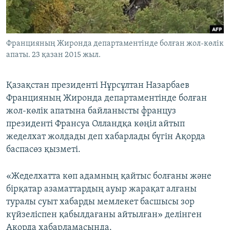
ЖАЗЫЛЫҢЫЗ
Францияның Жиронда департаментінде болған жол-көлік
апаты. 23 қазан 2015 жыл.
Басқа тілдерде
Қазақстан президенті Нұрсұлтан Назарбаев
Францияның Жиронда департаментінде болған
жол-көлік апатына байланысты француз
президенті Франсуа Олландқа көңіл айтып
жеделхат жолдады деп хабарлады бүгін Ақорда
баспасөз қызметі.
«Жеделхатта көп адамның қайтыс болғаны және
бірқатар азаматтардың ауыр жарақат алғаны
туралы суыт хабарды мемлекет басшысы зор
күйзеліспен қабылдағаны айтылған» делінген
Ақорда хабарламасында.