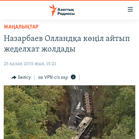
Accessibility
links
Skip
ЖАҢАЛЫҚТАР
to
ЖАҢАЛЫҚТАР
Назарбаев Олландқа көңіл айтып
main
САЯСАТ
content
жеделхат жолдады
AZATTYQTV
Skip
to
25 қазан 2015 жыл, 15:21
ҚАҢТАР ОҚИҒАСЫ
main
АДАМ ҚҰҚЫҚТАРЫ
Бөлісу
VPN-сіз оқу
Navigation
Skip
ӘЛЕУМЕТ
to
ӘЛЕМ
Search
АРНАЙЫ ЖОБАЛАР
Русский