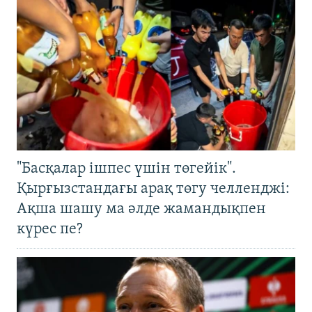
"Басқалар ішпес үшін төгейік".
Қырғызстандағы арақ төгу челленджі:
Ақша шашу ма әлде жамандықпен
күрес пе?