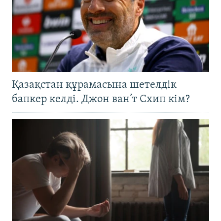
Қазақстан құрамасына шетелдік
бапкер келді. Джон ван’т Схип кім?