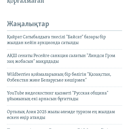
қорғалмаған
Жаңалықтар
Қайрат Сатыбалдыға тиесілі "Байсат" базары бір
жылдан кейін аукционда сатылды
АҚШ сенаты Ресейге санкция салатын "Линдси Грэм
заң жобасын" мақұлдады
Wildberries қоймаларының бір бөлігін "Қазақстан,
Өзбекстан және Беларуське көшірмек"
YouTube видеохостинг қызметі "Русская община"
ұйымының екі арнасын бұғаттады
Орталық Азия 2025 жылы әлемде туризм ең жылдам
өскен өңір атанды