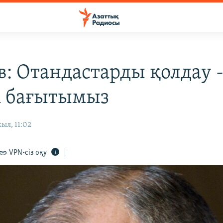
в: Отандастарды қолдау 
 бағытымыз
ыл, 11:02
VPN-сіз оқу