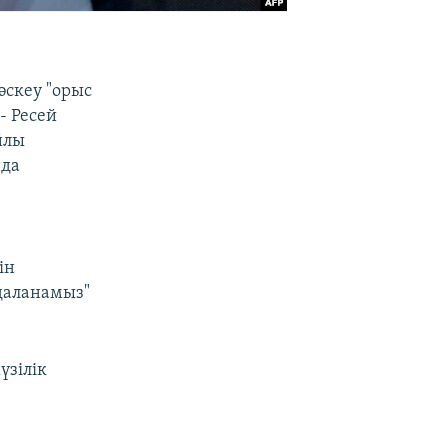
әскеу "орыс
- Ресей
йлы
нда
ін
даланамыз"
үзілік