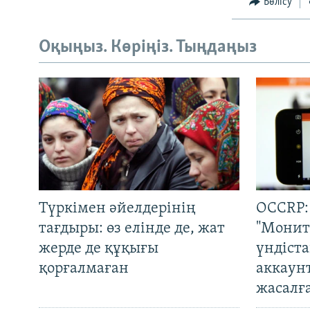
Бөлісу
Оқыңыз. Көріңіз. Тыңдаңыз
Түркімен әйелдерінің
OCCRP:
тағдыры: өз елінде де, жат
"Монит
жерде де құқығы
үндіст
қорғалмаған
аккаун
жасалғ