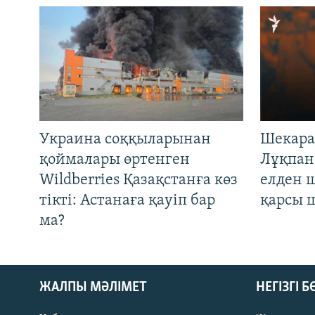
Украина соққыларынан
Шекара
қоймалары өртенген
Лұқпан
Wildberries Қазақстанға көз
елден 
тікті: Астанаға қауіп бар
қарсы 
ма?
ЖАЛПЫ МӘЛІМЕТ
НЕГІЗГІ 