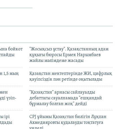
ына бойкот
"Жосықсыз ұстау". Қазақстанның адам
ртпайды
құқығы бюросы Ермек Нарымбаев
жайлы мәлімдеме жасады
 1,5 мың
Қазақстан мектептерінде ЖИ, цифрлық
қауіпсіздік пән ретінде оқытылады
 мен
"Қазақстан" арнасы сайлауалды
ді үзіп-
дебаттағы сауалнамада "ешқандай
бұрмалау болған жоқ" дейді
ы ірі
CPJ ұйымы Қазақстан билігін Лұқпан
лдады
Ахмедияровты қудалауды тоқтатуға
үндеді