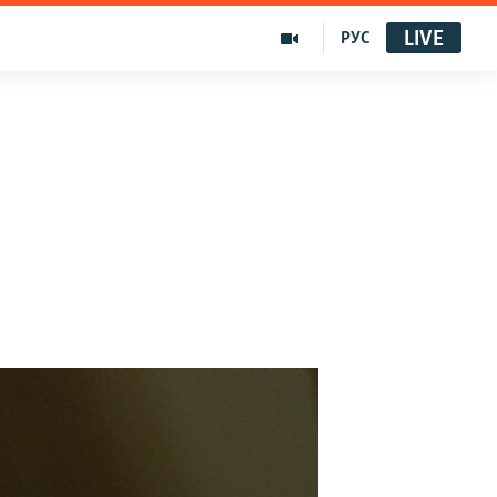
LIVE
РУС
-