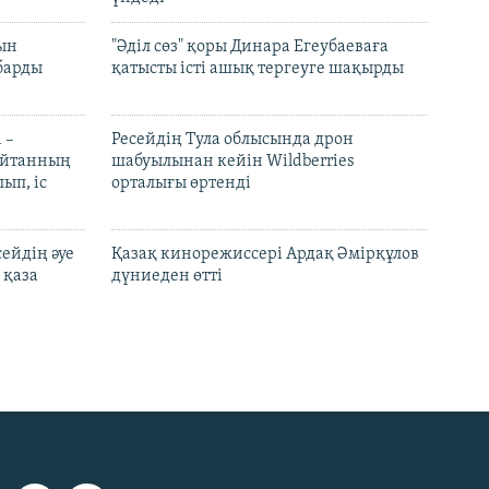
рын
"Әділ сөз" қоры Динара Егеубаеваға
барды
қатысты істі ашық тергеуге шақырды
 –
Ресейдің Тула облысында дрон
шайтанның
шабуылынан кейін Wildberries
ып, іс
орталығы өртенді
ейдің әуе
Қазақ кинорежиссері Ардақ Әмірқұлов
 қаза
дүниеден өтті