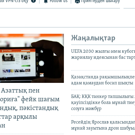
VPN-сіз оқу
Follow us
Принтерден шығару
Жаңалықтар
UEFA 2030 жылғы әлем кубог
жариялау идеясынан бас та
Қазақстанда рақымшылықпен
адам қамаудан босап шықты
 Азаттық пен
БАҚ: КҚК танкер тапшылығы
ориға" фейк шағым
қауіпсіздікке бола мұнай тиеу
андық, пәкістандық
созуға мәжбүр
ттар арқылы
Ресейдің Ярослав қаласындағ
ан
мұнай зауытына дрон шабуы