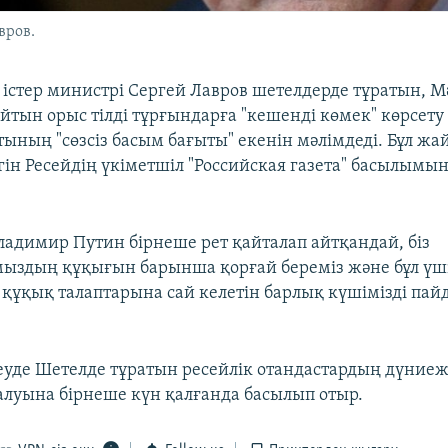
вров.
 істер министрі Сергей Лавров шетелдерде тұратын, М
айтын орыс тілді тұрғындарға "кешенді көмек" көрсету 
тының "сөзсіз басым бағыты" екенін мәлімдеді. Бұл жа
гін Ресейдің үкіметшіл "Российская газета" басылымы
ладимир Путин бірнеше рет қайталап айтқандай, біз
ыздың құқығын барынша қорғай береміз және бұл үш
құқық талаптарына сай келетін барлық күшімізді пай
.
уде Шетелде тұратын ресейлік отандастардың дүниеж
талуына бірнеше күн қалғанда басылып отыр.