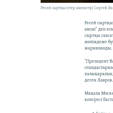
Ресей сыртқы істер министрі Сергей Ла
Ресей сыртқы
әлемі" деп ат
сыртқы саяса
мәлімдеме бү
жарияланды.
"Президент В
отандастарым
халықаралық 
деген Лавров
Мақала Мәске
конгресі бас