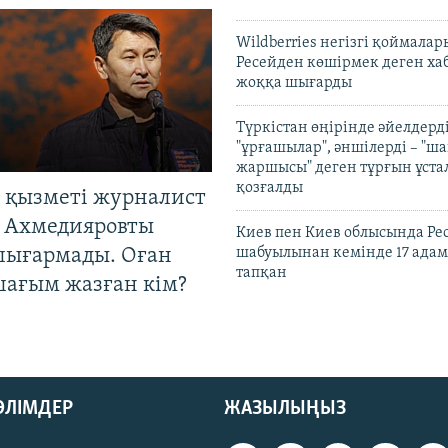
Wildberries негізгі қоймала
Ресейден көшірмек деген ха
жоққа шығарды
Түркістан өңірінде әйелдерді
"ұрғашылар", әншілерді – "
жаршысы" деген тұрғын ұстал
қозғалды
 қызметі журналист
 Ахмедияровты
Киев пен Киев облысында Рес
шығармады. Оған
шабуылынан кемінде 17 адам
тапқан
шағым жазған кім?
БӨЛІМДЕР
ЖАЗЫЛЫҢЫЗ