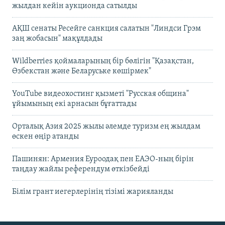
жылдан кейін аукционда сатылды
АҚШ сенаты Ресейге санкция салатын "Линдси Грэм
заң жобасын" мақұлдады
Wildberries қоймаларының бір бөлігін "Қазақстан,
Өзбекстан және Беларуське көшірмек"
YouTube видеохостинг қызметі "Русская община"
ұйымының екі арнасын бұғаттады
Орталық Азия 2025 жылы әлемде туризм ең жылдам
өскен өңір атанды
Пашинян: Армения Еуроодақ пен ЕАЭО-ның бірін
таңдау жайлы референдум өткізбейді
Білім грант иегерлерінің тізімі жарияланды