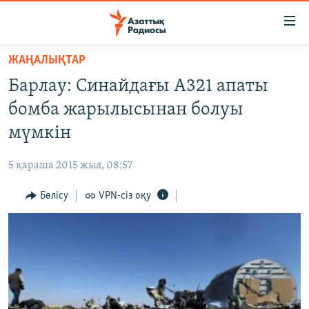
Accessibility
links
Skip
ЖАҢАЛЫҚТАР
to
ЖАҢАЛЫҚТАР
Барлау: Синайдағы A321 апаты
main
САЯСАТ
content
бомба жарылысынан болуы
AZATTYQTV
Skip
мүмкін
to
ҚАҢТАР ОҚИҒАСЫ
main
5 қараша 2015 жыл, 08:57
АДАМ ҚҰҚЫҚТАРЫ
Navigation
Skip
Бөлісу
VPN-сіз оқу
ӘЛЕУМЕТ
to
ӘЛЕМ
Search
АРНАЙЫ ЖОБАЛАР
Русский