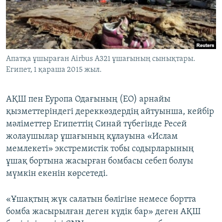
ЖАЗЫЛЫҢЫЗ
Басқа тілдерде
Апатқа ұшыраған Airbus A321 ұшағының сынықтары.
Египет, 1 қараша 2015 жыл.
АҚШ пен Еуропа Одағының (ЕО) арнайы
қызметтеріндегі дереккөздердің айтуынша, кейбір
мәліметтер Египеттің Синай түбегінде Ресей
жолаушылар ұшағының құлауына «Ислам
мемлекеті» экстремистік тобы содырларының
ұшақ бортына жасырған бомбасы себеп болуы
мүмкін екенін көрсетеді.
«Ұшақтың жүк салатын бөлігіне немесе бортта
бомба жасырылған деген күдік бар» деген АҚШ