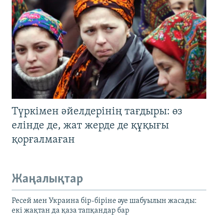
Түркімен әйелдерінің тағдыры: өз
елінде де, жат жерде де құқығы
қорғалмаған
Жаңалықтар
Ресей мен Украина бір-біріне әуе шабуылын жасады:
екі жақтан да қаза тапқандар бар