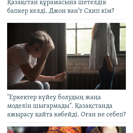
Қазақстан құрамасына шетелдік
бапкер келді. Джон ван’т Схип кім?
"Еркектер күйеу болудың жаңа
моделін шығармады". Қазақстанда
ажырасу қайта көбейді. Оған не себеп?