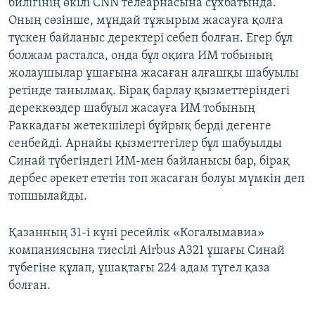
билігінің өкілі CNN телеарнасына сұхбатында.
Оның сөзінше, мұндай тұжырым жасауға қолға
түскен байланыс деректері себеп болған. Егер бұл
болжам расталса, онда бұл оқиға ИМ тобының
жолаушылар ұшағына жасаған алғашқы шабуылы
ретінде танылмақ. Бірақ барлау қызметтеріндегі
дереккөздер шабуыл жасауға ИМ тобының
Раккадағы жетекшілері бұйрық берді дегенге
сенбейді. Арнайы қызметтегілер бұл шабуылды
Синай түбегіндегі ИМ-мен байланысы бар, бірақ
дербес әрекет ететін топ жасаған болуы мүмкін деп
топшылайды.
Қазанның 31-і күні ресейлік «Когалымавиа»
компаниясына тиесілі Airbus A321 ұшағы Синай
түбегіне құлап, ұшақтағы 224 адам түгел қаза
болған.