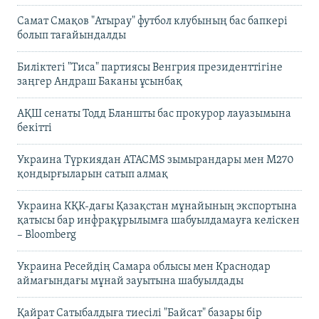
Самат Смақов "Атырау" футбол клубының бас бапкері
болып тағайындалды
Биліктегі "Тиса" партиясы Венгрия президенттігіне
заңгер Андраш Баканы ұсынбақ
АҚШ сенаты Тодд Бланшты бас прокурор лауазымына
бекітті
Украина Түркиядан ATACMS зымырандары мен M270
қондырғыларын сатып алмақ
Украина КҚК-дағы Қазақстан мұнайының экспортына
қатысы бар инфрақұрылымға шабуылдамауға келіскен
– Bloomberg
Украина Ресейдің Самара облысы мен Краснодар
аймағындағы мұнай зауытына шабуылдады
Қайрат Сатыбалдыға тиесілі "Байсат" базары бір