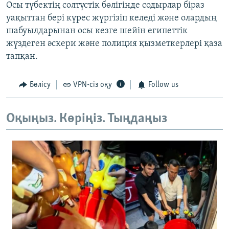
Осы түбектің солтүстік бөлігінде содырлар біраз
уақыттан бері күрес жүргізіп келеді және олардың
шабуылдарынан осы кезге шейін египеттік
жүздеген әскери және полиция қызметкерлері қаза
тапқан.
Бөлісу
VPN-сіз оқу
Follow us
Оқыңыз. Көріңіз. Тыңдаңыз