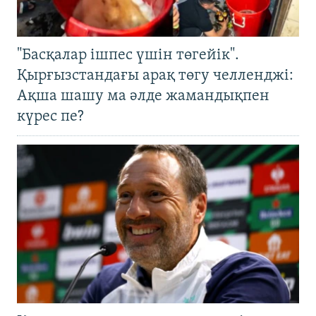
"Басқалар ішпес үшін төгейік".
Қырғызстандағы арақ төгу челленджі:
Ақша шашу ма әлде жамандықпен
күрес пе?