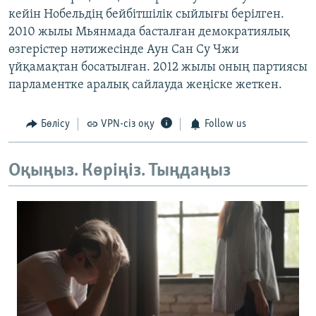
кейін Нобельдің бейбітшілік сыйлығы берілген.
2010 жылы Мьянмада басталған демократиялық
өзгерістер нәтижесінде Аун Сан Су Чжи
үйқамақтан босатылған. 2012 жылы оның партиясы
парламентке аралық сайлауда жеңіске жеткен.
Бөлісу
VPN-сіз оқу
Follow us
Оқыңыз. Көріңіз. Тыңдаңыз