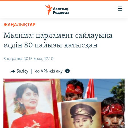
Accessibility
links
Skip
ЖАҢАЛЫҚТАР
to
ЖАҢАЛЫҚТАР
Мьянма: парламент сайлауына
main
САЯСАТ
content
елдің 80 пайызы қатысқан
AZATTYQTV
Skip
to
8 қараша 2015 жыл, 17:10
ҚАҢТАР ОҚИҒАСЫ
main
АДАМ ҚҰҚЫҚТАРЫ
Бөлісу
VPN-сіз оқу
Navigation
Skip
ӘЛЕУМЕТ
to
ӘЛЕМ
Search
АРНАЙЫ ЖОБАЛАР
Русский