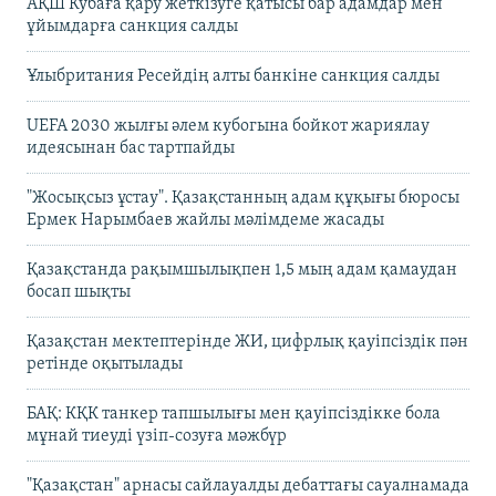
АҚШ Кубаға қару жеткізуге қатысы бар адамдар мен
ұйымдарға санкция салды
Ұлыбритания Ресейдің алты банкіне санкция салды
UEFA 2030 жылғы әлем кубогына бойкот жариялау
идеясынан бас тартпайды
"Жосықсыз ұстау". Қазақстанның адам құқығы бюросы
Ермек Нарымбаев жайлы мәлімдеме жасады
Қазақстанда рақымшылықпен 1,5 мың адам қамаудан
босап шықты
Қазақстан мектептерінде ЖИ, цифрлық қауіпсіздік пән
ретінде оқытылады
БАҚ: КҚК танкер тапшылығы мен қауіпсіздікке бола
мұнай тиеуді үзіп-созуға мәжбүр
"Қазақстан" арнасы сайлауалды дебаттағы сауалнамада