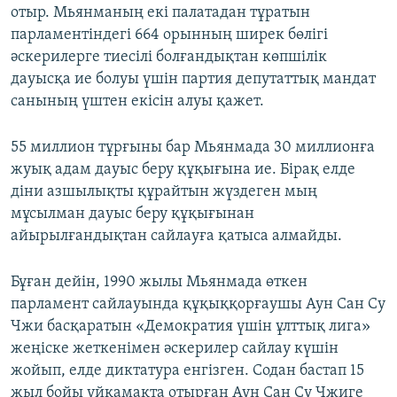
отыр. Мьянманың екі палатадан тұратын
парламентіндегі 664 орынның ширек бөлігі
әскерилерге тиесілі болғандықтан көпшілік
дауысқа ие болуы үшін партия депутаттық мандат
санының үштен екісін алуы қажет.
55 миллион тұрғыны бар Мьянмада 30 миллионға
жуық адам дауыс беру құқығына ие. Бірақ елде
діни азшылықты құрайтын жүздеген мың
мұсылман дауыс беру құқығынан
айырылғандықтан сайлауға қатыса алмайды.
Бұған дейін, 1990 жылы Мьянмада өткен
парламент сайлауында құқыққорғаушы Аун Сан Су
Чжи басқаратын «Демократия үшін ұлттық лига»
жеңіске жеткенімен әскерилер сайлау күшін
жойып, елде диктатура енгізген. Содан бастап 15
жыл бойы үйқамақта отырған Аун Сан Су Чжиге