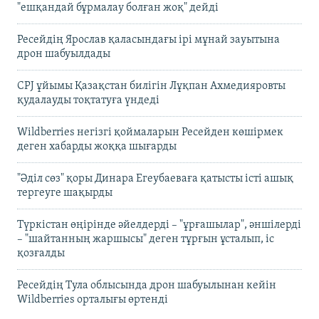
"ешқандай бұрмалау болған жоқ" дейді
Ресейдің Ярослав қаласындағы ірі мұнай зауытына
дрон шабуылдады
CPJ ұйымы Қазақстан билігін Лұқпан Ахмедияровты
қудалауды тоқтатуға үндеді
Wildberries негізгі қоймаларын Ресейден көшірмек
деген хабарды жоққа шығарды
"Әділ сөз" қоры Динара Егеубаеваға қатысты істі ашық
тергеуге шақырды
Түркістан өңірінде әйелдерді – "ұрғашылар", әншілерді
– "шайтанның жаршысы" деген тұрғын ұсталып, іс
қозғалды
Ресейдің Тула облысында дрон шабуылынан кейін
Wildberries орталығы өртенді