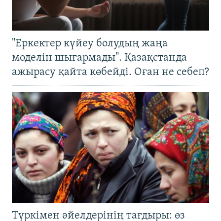
"Еркектер күйеу болудың жаңа
моделін шығармады". Қазақстанда
ажырасу қайта көбейді. Оған не себеп?
Түркімен әйелдерінің тағдыры: өз