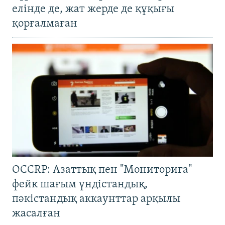
елінде де, жат жерде де құқығы
қорғалмаған
OCCRP: Азаттық пен "Мониториға"
фейк шағым үндістандық,
пәкістандық аккаунттар арқылы
жасалған