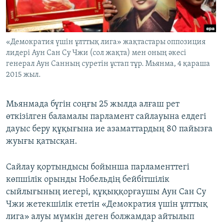
ЖАЗЫЛЫҢЫЗ
«Демократия үшін ұлттық лига» жақтастары оппозиция
лидері Аун Сан Су Чжи (сол жақта) мен оның әкесі
Басқа тілдерде
генерал Аун Санның суретін ұстап тұр. Мьянма, 4 қараша
2015 жыл.
Мьянмада бүгін соңғы 25 жылда алғаш рет
өткізілген баламалы парламент сайлауына елдегі
дауыс беру құқығына ие азаматтардың 80 пайызға
жуығы қатысқан.
Сайлау қортындысы бойынша парламенттегі
көпшілік орынды Нобельдің бейбітшілік
сыйлығының иегері, құқыққорғаушы Аун Сан Су
Чжи жетекшілік ететін «Демократия үшін ұлттық
лига» алуы мүмкін деген болжамдар айтылып