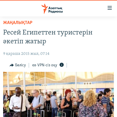
Accessibility
links
Skip
ЖАҢАЛЫҚТАР
to
ЖАҢАЛЫҚТАР
Ресей Египеттен туристерін
main
САЯСАТ
content
әкетіп жатыр
AZATTYQTV
Skip
to
9 қараша 2015 жыл, 07:14
ҚАҢТАР ОҚИҒАСЫ
main
АДАМ ҚҰҚЫҚТАРЫ
Бөлісу
VPN-сіз оқу
Navigation
Skip
ӘЛЕУМЕТ
to
ӘЛЕМ
Search
АРНАЙЫ ЖОБАЛАР
Русский