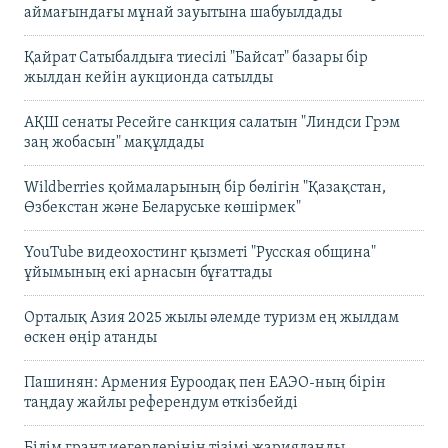
аймағындағы мұнай зауытына шабуылдады
Қайрат Сатыбалдыға тиесілі "Байсат" базары бір
жылдан кейін аукционда сатылды
АҚШ сенаты Ресейге санкция салатын "Линдси Грэм
заң жобасын" мақұлдады
Wildberries қоймаларының бір бөлігін "Қазақстан,
Өзбекстан және Беларуське көшірмек"
YouTube видеохостинг қызметі "Русская община"
ұйымының екі арнасын бұғаттады
Орталық Азия 2025 жылы әлемде туризм ең жылдам
өскен өңір атанды
Пашинян: Армения Еуроодақ пен ЕАЭО-ның бірін
таңдау жайлы референдум өткізбейді
Білім грант иегерлерінің тізімі жарияланды