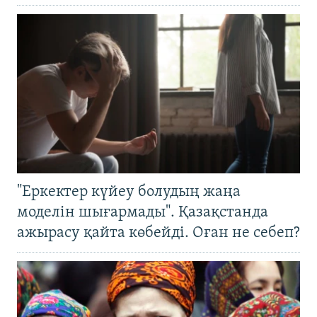
"Еркектер күйеу болудың жаңа
моделін шығармады". Қазақстанда
ажырасу қайта көбейді. Оған не себеп?