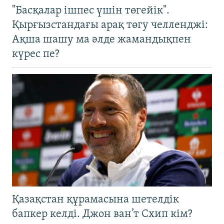
"Басқалар ішпес үшін төгейік".
Қырғызстандағы арақ төгу челленджі:
Ақша шашу ма әлде жамандықпен
күрес пе?
Қазақстан құрамасына шетелдік
бапкер келді. Джон ван’т Схип кім?