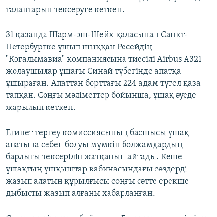
талаптарын тексеруге кеткен.
31 қазанда Шарм-эш-Шейх қаласынан Санкт-
Петербургке ұшып шыққан Ресейдің
"Когалымавиа" компаниясына тиесілі Airbus A321
жолаушылар ұшағы Синай түбегінде апатқа
ұшыраған. Апаттан борттағы 224 адам түгел қаза
тапқан. Соңғы мәліметтер бойынша, ұшақ әуеде
жарылып кеткен.
Египет тергеу комиссиясының басшысы ұшақ
апатына себеп болуы мүмкін болжамдардың
барлығы тексеріліп жатқанын айтады. Кеше
ұшақтың ұшқыштар кабинасындағы сөздерді
жазып алатын құрылғысы соңғы сәтте ерекше
дыбысты жазып алғаны хабарланған.