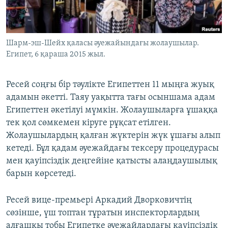
ЖАЗЫЛЫҢЫЗ
Шарм-эш-Шейх қаласы әуежайындағы жолаушылар.
Египет, 6 қараша 2015 жыл.
Басқа тілдерде
Ресей соңғы бір тәулікте Египеттен 11 мыңға жуық
адамын әкетті. Таяу уақытта тағы осыншама адам
Египеттен әкетілуі мүмкін. Жолаушыларға ұшаққа
тек қол сөмкемен кіруге рұқсат етілген.
Жолаушылардың қалған жүктерін жүк ұшағы алып
кетеді. Бұл қадам әуежайдағы тексеру процедурасы
мен қауіпсіздік деңгейіне қатысты алаңдаушылық
барын көрсетеді.
Ресей вице-премьері Аркадий Дворковичтің
сөзінше, үш топтан тұратын инспекторлардың
алғашқы тобы Египетке әуежайлардағы қауіпсіздік