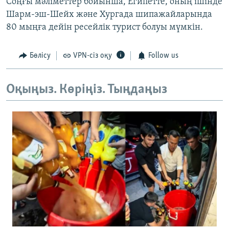
Соңғы мәліметтер бойынша, Египетте, оның ішінде
Шарм-эш-Шейх және Хургада шипажайларында
80 мыңға дейін ресейлік турист болуы мүмкін.
Бөлісу
VPN-сіз оқу
Follow us
Оқыңыз. Көріңіз. Тыңдаңыз