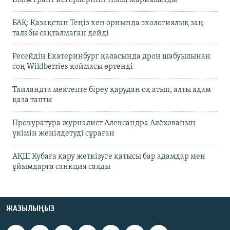
БАҚ: Қазақстан Теңіз кен орнында экологиялық заң
талабы сақталмаған дейді
Ресейдің Екатеринбург қаласында дрон шабуылынан
соң Wildberries қоймасы өртенді
Таиландта мектепте біреу қарудан оқ атып, алты адам
қаза тапты
Прокуратура журналист Александра Алёхованың
үкімін жеңілдетуді сұраған
АҚШ Кубаға қару жеткізуге қатысы бар адамдар мен
ұйымдарға санкция салды
ЖАЗЫЛЫҢЫЗ