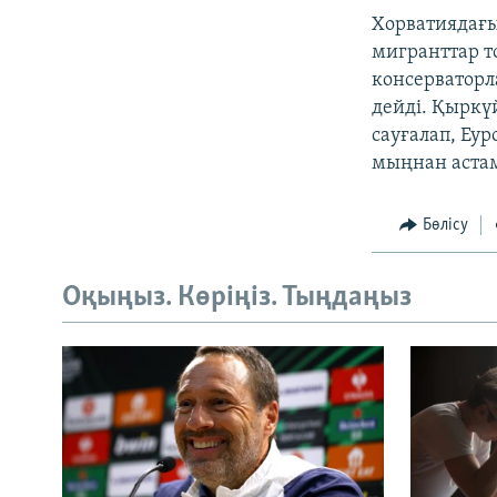
Хорватиядағы
мигранттар т
консерваторл
дейді. Қыркү
сауғалап, Еу
мыңнан астам
Бөлісу
Оқыңыз. Көріңіз. Тыңдаңыз