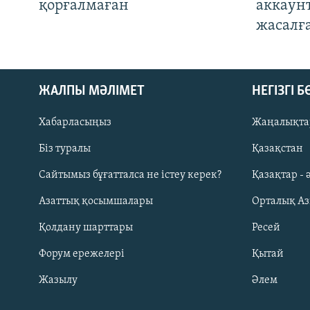
қорғалмаған
аккаун
жасалғ
ЖАЛПЫ МӘЛІМЕТ
НЕГІЗГІ 
Хабарласыңыз
Жаңалықта
Біз туралы
Қазақстан
Русский
Сайтымыз бұғатталса не істеу керек?
Қазақтар - 
Азаттық қосымшалары
Орталық А
ЖАЗЫЛЫҢЫЗ
Қолдану шарттары
Ресей
Форум ережелері
Қытай
Жазылу
Әлем
Басқа тілдерде