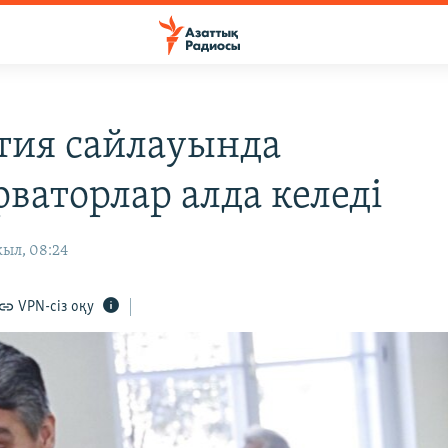
тия сайлауында
рваторлар алда келеді
жыл, 08:24
VPN-сіз оқу