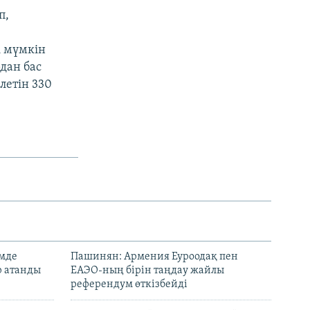
п,
і мүмкін
дан бас
летін 330
емде
Пашинян: Армения Еуроодақ пен
р атанды
ЕАЭО-ның бірін таңдау жайлы
референдум өткізбейді