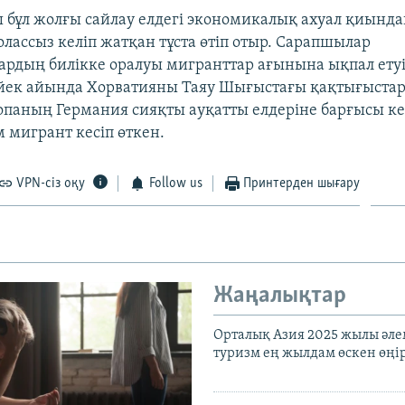
 бұл жолғы сайлау елдегі экономикалық ахуал қиында
олассыз келіп жатқан тұста өтіп отыр. Сарапшылар
ардың билікке оралуы мигранттар ағынына ықпал ету
йек айында Хорватияны Таяу Шығыстағы қақтығыстар
ропаның Германия сияқты ауқатты елдеріне барғысы ке
 мигрант кесіп өткен.
VPN-сіз оқу
Follow us
Принтерден шығару
Жаңалықтар
Орталық Азия 2025 жылы әл
туризм ең жылдам өскен өңі