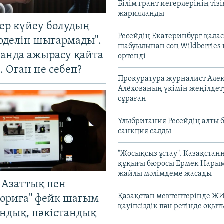
Білім грант иегерлерінің тізі
жарияланды
тер күйеу болудың
Ресейдің Екатеринбург қала
оделін шығармады".
шабуылынан соң Wildberries
танда ажырасу қайта
өртенді
. Оған не себеп?
Прокуратура журналист Але
Алёхованың үкімін жеңілдет
сұраған
Ұлыбритания Ресейдің алты 
санкция салды
"Жосықсыз ұстау". Қазақста
құқығы бюросы Ермек Нары
жайлы мәлімдеме жасады
 Азаттық пен
Қазақстан мектептерінде Ж
ориға" фейк шағым
қауіпсіздік пән ретінде оқы
андық, пәкістандық