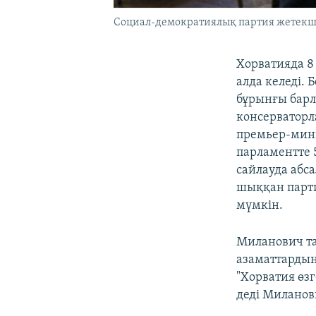
Социал-демократиялық партия жетекшіс
Хорватияда 8
алда келеді.
бұрынғы барл
консерваторл
премьер-мин
парламентте 
сайлауда абс
шыққан парти
мүмкін.
Миланович та
азаматтардың
"Хорватия өзг
деді Миланов