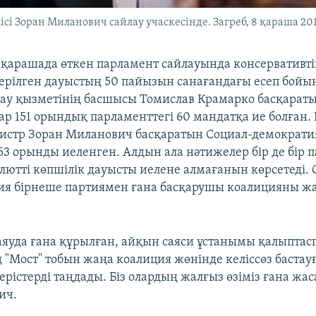
і Зоран Миланович сайлау учаскесінде. Загреб, 8 қараша 20
 қарашада өткен парламент сайлауында консервативті
 Берілген дауыстың 50 пайызын санағандағы есеп бойы
ау қызметінің басшысы Томислав Крамарко басқарат
ар 151 орындық парламенттегі 60 мандатқа ие болған. 
истр Зоран Миланович басқаратын Cоциал-демократи
53 орынды иеленген. Алдын ала нәтижелер бір де бір 
алютті көпшілік дауысты иелене алмағанын көрсетеді. 
я бірнеше партиямен ғана басқарушы коалицияны ж
яуда ғана құрылған, айқын саяси ұстанымы қалыптас
 "Мост" тобын жаңа коалиция жөнінде келіссөз баста
ерістерді таңдады. Біз олардың жалғыз өзіміз ғана жа
ич.