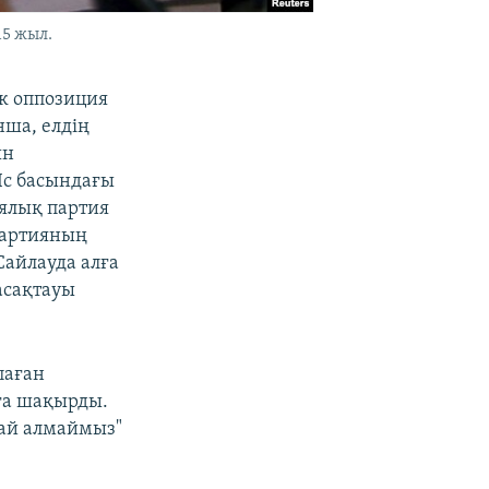
15 жыл.
к оппозиция
нша, елдің
ын
Іс басындағы
ялық партия
партияның
Сайлауда алға
асақтауы
паған
уға шақырды.
сай алмаймыз"