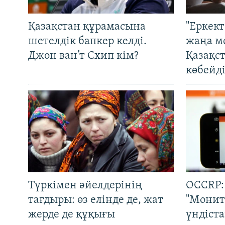
Қазақстан құрамасына
"Еркек
шетелдік бапкер келді.
жаңа м
Джон ван’т Схип кім?
Қазақс
көбейді
Түркімен әйелдерінің
OCCRP:
тағдыры: өз елінде де, жат
"Монит
жерде де құқығы
үндіст