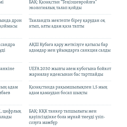
мі
БАҚ: Қазақстан "Теңізшевройлға"
экологиялық талап қойды
сында дрон
Таиландта мектепте біреу қарудан оқ
 қоймасы
атып, алты адам қаза тапты
ксандра
АҚШ Кубаға қару жеткізуге қатысы бар
уді
адамдар мен ұйымдарға санкция салды
банкіне
UEFA 2030 жылғы әлем кубогына бойкот
жариялау идеясынан бас тартпайды
нның адам
Қазақстанда рақымшылықпен 1,5 мың
мбаев
адам қамаудан босап шықты
И, цифрлық
БАҚ: КҚК танкер тапшылығы мен
тылады
қауіпсіздікке бола мұнай тиеуді үзіп-
созуға мәжбүр