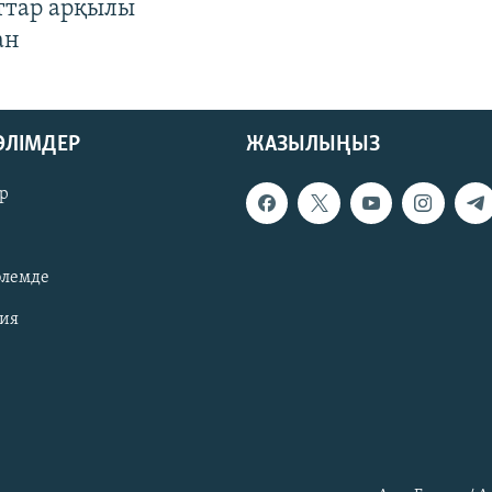
ттар арқылы
ан
БӨЛІМДЕР
ЖАЗЫЛЫҢЫЗ
р
әлемде
зия