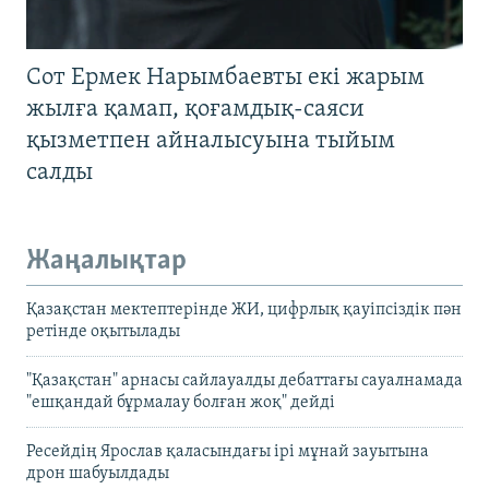
Сот Ермек Нарымбаевты екі жарым
жылға қамап, қоғамдық-саяси
қызметпен айналысуына тыйым
салды
Жаңалықтар
Қазақстан мектептерінде ЖИ, цифрлық қауіпсіздік пән
ретінде оқытылады
"Қазақстан" арнасы сайлауалды дебаттағы сауалнамада
"ешқандай бұрмалау болған жоқ" дейді
Ресейдің Ярослав қаласындағы ірі мұнай зауытына
дрон шабуылдады