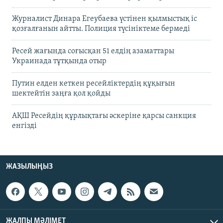
Журналист Динара Егеубаева үстінен қылмыстық іс
қозғалғанын айтты. Полиция түсініктеме бермеді
Ресей жағында соғысқан 51 елдің азаматтары
Украинада тұтқында отыр
Путин елден кеткен ресейліктердің құқығын
шектейтін заңға қол қойды
АҚШ Ресейдің құрлықтағы әскеріне қарсы санкция
енгізді
ЖАЗЫЛЫҢЫЗ
ЖАЛПЫ МӘЛІМЕТ