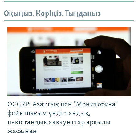
Оқыңыз. Көріңіз. Тыңдаңыз
OCCRP: Азаттық пен "Мониториға"
фейк шағым үндістандық,
пәкістандық аккаунттар арқылы
жасалған