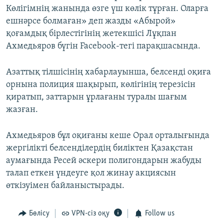
Көлігімнің жанында өзге үш көлік тұрған. Оларға
ешнәрсе болмаған» деп жазды «Абырой»
қоғамдық бірлестігінің жетекшісі Лұқпан
Ахмедьяров бүгін Facebook-тегі парақшасында.
Азаттық тілшісінің хабарлауынша, белсенді оқиға
орнына полиция шақырып, көлігінің терезісін
қиратып, заттарын ұрлағаны туралы шағым
жазған.
Ахмедьяров бұл оқиғаны кеше Орал орталығында
жергілікті белсенділердің биліктен Қазақстан
аумағында Ресей әскери полигондарын жабуды
талап еткен үндеуге қол жинау акциясын
өткізуімен байланыстырады.
Бөлісу
VPN-сіз оқу
Follow us