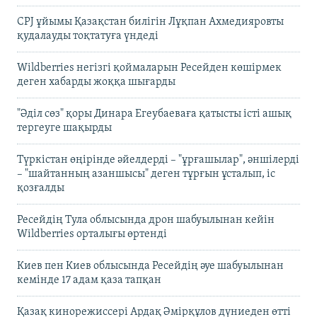
CPJ ұйымы Қазақстан билігін Лұқпан Ахмедияровты
қудалауды тоқтатуға үндеді
Wildberries негізгі қоймаларын Ресейден көшірмек
деген хабарды жоққа шығарды
"Әділ сөз" қоры Динара Егеубаеваға қатысты істі ашық
тергеуге шақырды
Түркістан өңірінде әйелдерді – "ұрғашылар", әншілерді
– "шайтанның азаншысы" деген тұрғын ұсталып, іс
қозғалды
Ресейдің Тула облысында дрон шабуылынан кейін
Wildberries орталығы өртенді
Киев пен Киев облысында Ресейдің әуе шабуылынан
кемінде 17 адам қаза тапқан
Қазақ кинорежиссері Ардақ Әмірқұлов дүниеден өтті