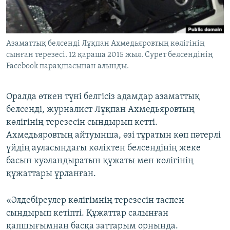
ЖАЗЫЛЫҢЫЗ
Азаматтық белсенді Лұқпан Ахмедьяровтың көлігінің
сынған терезесі. 12 қараша 2015 жыл. Сурет белсендінің
Басқа тілдерде
Facebook парақшасынан алынды.
Оралда өткен түні белгісіз адамдар азаматтық
белсенді, журналист Лұқпан Ахмедьяровтың
көлігінің терезесін сындырып кетті.
Ахмедьяровтың айтуынша, өзі тұратын көп пәтерлі
үйдің ауласындағы көліктен белсендінің жеке
басын куәландыратын құжаты мен көлігінің
құжаттары ұрланған.
«Әлдебіреулер көлігімнің терезесін таспен
сындырып кетіпті. Құжаттар салынған
қапшығымнан басқа заттарым орнында.