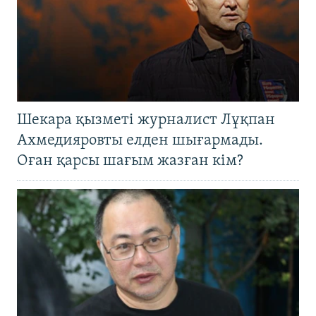
Шекара қызметі журналист Лұқпан
Ахмедияровты елден шығармады.
Оған қарсы шағым жазған кім?