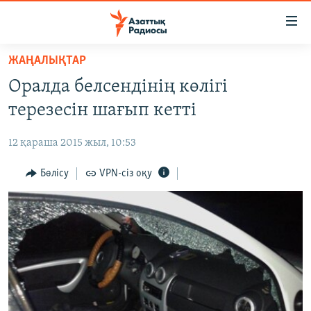
Accessibility
links
Skip
ЖАҢАЛЫҚТАР
to
ЖАҢАЛЫҚТАР
Оралда белсендінің көлігі
main
САЯСАТ
content
терезесін шағып кетті
AZATTYQTV
Skip
to
12 қараша 2015 жыл, 10:53
ҚАҢТАР ОҚИҒАСЫ
main
АДАМ ҚҰҚЫҚТАРЫ
Бөлісу
VPN-сіз оқу
Navigation
Skip
ӘЛЕУМЕТ
to
ӘЛЕМ
Search
АРНАЙЫ ЖОБАЛАР
Русский