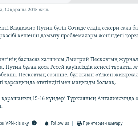
, 12 қараша 2015 жыл.
енті Владимир Путин бүгін Сочиде елдің әскери сала
ркәсібі кешенін дамыту проблемалары жөніндегі қо
ентінің баспасөз хатшысы Дмитрий Песковтың журнал
, Путин бұған қоса Ресей қауіпсіздік кеңесі тұрақты 
збекші. Песковтың сөзінше, бұл жиын «Үлкен жиырма
ті қарсаңында өтетіндігімен маңызды болмақ.
 қарашаның 15-16 күндері Түркияның Анталиясында ө
.
VPN-сіз оқу
Follow us
Принтерден шығару