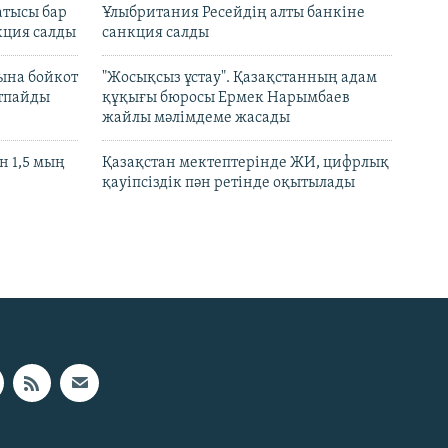
атысы бар
Ұлыбритания Ресейдің алты банкіне
кция салды
санкция салды
ына бойкот
"Жосықсыз ұстау". Қазақстанның адам
ртпайды
құқығы бюросы Ермек Нарымбаев
жайлы мәлімдеме жасады
 1,5 мың
Қазақстан мектептерінде ЖИ, цифрлық
қауіпсіздік пән ретінде оқытылады