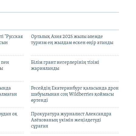
і "Русская
Орталық Азия 2025 жылы әлемде
асын
туризм ең жылдам өскен өңір атанды
 пен
Білім грант иегерлерінің тізімі
лы
жарияланды
нында
Ресейдің Екатеринбург қаласында дрон
талмаған
шабуылынан соң Wildberries қоймасы
өртенді
рудан оқ
Прокуратура журналист Александра
Алёхованың үкімін жеңілдетуді
сұраған