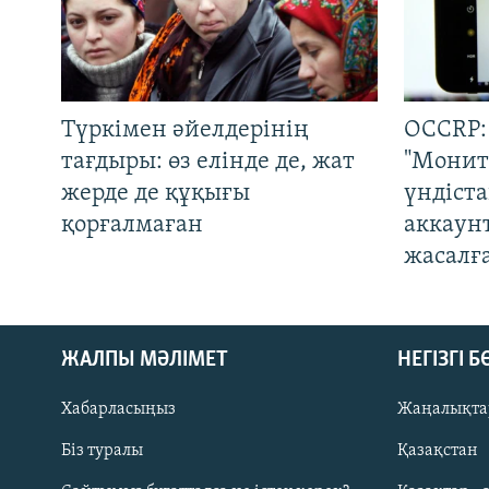
Түркімен әйелдерінің
OCCRP:
тағдыры: өз елінде де, жат
"Монит
жерде де құқығы
үндіст
қорғалмаған
аккаун
жасалғ
ЖАЛПЫ МӘЛІМЕТ
НЕГІЗГІ 
Хабарласыңыз
Жаңалықта
Біз туралы
Қазақстан
Русский