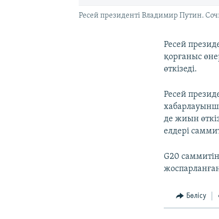
Ресей президенті Владимир Путин. Сочи
Ресей презид
қорғаныс өне
өткізеді.
Ресей презид
хабарлауынша
де жиын өткі
елдері самми
G20 саммитін
жоспарланған
Бөлісу