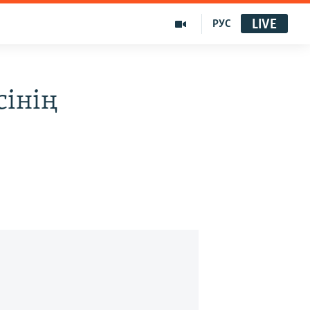
LIVE
РУС
сінің