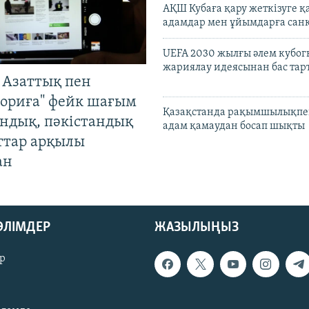
АҚШ Кубаға қару жеткізуге қ
адамдар мен ұйымдарға сан
UEFA 2030 жылғы әлем кубог
жариялау идеясынан бас та
 Азаттық пен
ориға" фейк шағым
Қазақстанда рақымшылықпен
андық, пәкістандық
адам қамаудан босап шықты
ттар арқылы
ан
БӨЛІМДЕР
ЖАЗЫЛЫҢЫЗ
р