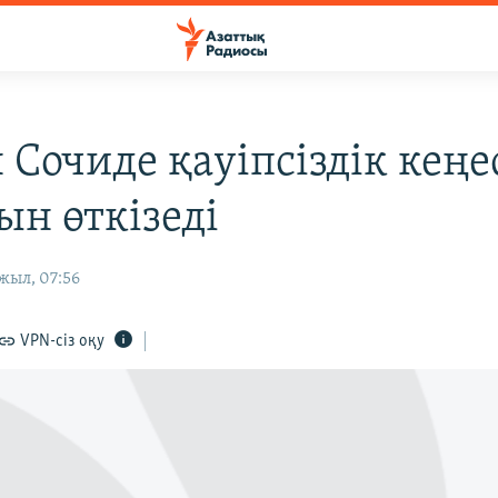
 Сочиде қауіпсіздік кеңе
н өткізеді
жыл, 07:56
VPN-сіз оқу