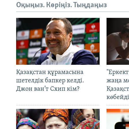
Оқыңыз. Көріңіз. Тыңдаңыз
Қазақстан құрамасына
"Еркек
шетелдік бапкер келді.
жаңа м
Джон ван’т Схип кім?
Қазақс
көбейді