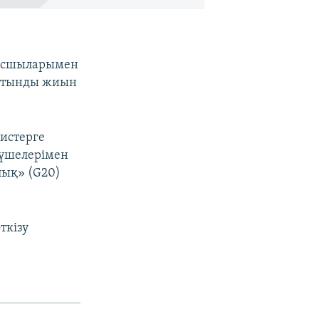
 басшыларымен
рытынды жиын
истерге
мүшелерімен
лық» (G20)
ткізу