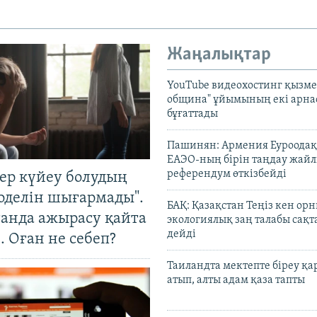
Жаңалықтар
YouTube видеохостинг қызмет
община" ұйымының екі арн
бұғаттады
Пашинян: Армения Еуроодақ
ЕАЭО-ның бірін таңдау жай
референдум өткізбейді
тер күйеу болудың
оделін шығармады".
БАҚ: Қазақстан Теңіз кен ор
танда ажырасу қайта
экологиялық заң талабы сақ
дейді
. Оған не себеп?
Таиландта мектепте біреу қа
атып, алты адам қаза тапты