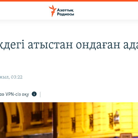
дегі атыстан ондаған а
жыл, 03:22
VPN-сіз оқу