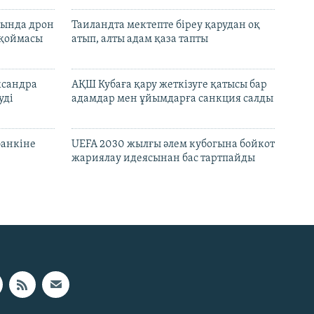
сында дрон
Таиландта мектепте біреу қарудан оқ
 қоймасы
атып, алты адам қаза тапты
ксандра
АҚШ Кубаға қару жеткізуге қатысы бар
уді
адамдар мен ұйымдарға санкция салды
банкіне
UEFA 2030 жылғы әлем кубогына бойкот
жариялау идеясынан бас тартпайды