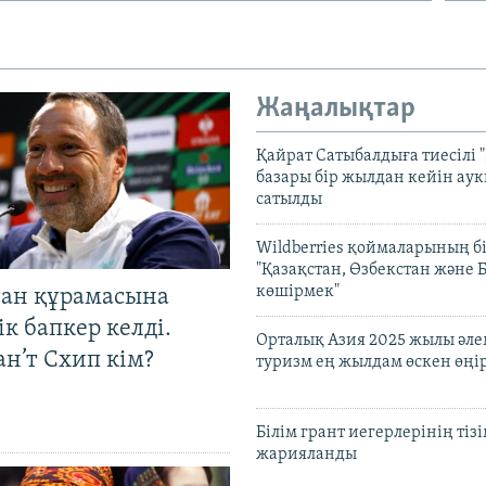
Жаңалықтар
Қайрат Сатыбалдыға тиесілі "
базары бір жылдан кейін ау
сатылды
Wildberries қоймаларының бі
"Қазақстан, Өзбекстан және 
көшірмек"
тан құрамасына
к бапкер келді.
Орталық Азия 2025 жылы әл
н’т Схип кім?
туризм ең жылдам өскен өңі
Білім грант иегерлерінің тізі
жарияланды