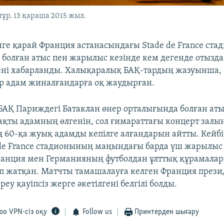
ұр. 13 қараша 2015 жыл.
нге қарай Франция астанасындағы Stade de France ста
болған атыс пен жарылыс кезінде кем дегенде отызда
ні хабарланды. Халықаралық БАҚ-тардың жазуынша, 
ір адам жиналғандарға оқ жаудырған.
АҚ Париждегі Батаклан өнер орталығында болған аты
ақты адамның өлгенін, сол ғимараттағы концерт залы
ң 60-қа жуық адамды кепілге алғандарын айтты. Кейбі
 de France стадионының маңындағы барда үш жарылыс 
анция мен Германияның футболдан ұлттық құрамала
зіп жатқан. Матчты тамашалауға келген Франция прези
еу қауіпсіз жерге әкетілгені белгілі болды.​
VPN-сіз оқу
Follow us
Принтерден шығару