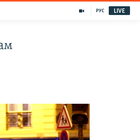
LIVE
РУС
дам