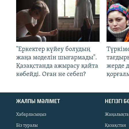
"Еркектер күйеу болудың
Түркім
жаңа моделін шығармады".
тағдыры
Қазақстанда ажырасу қайта
жерде 
көбейді. Оған не себеп?
қорғал
ЖАЛПЫ МӘЛІМЕТ
НЕГІЗГІ 
Хабарласыңыз
Жаңалықта
Біз туралы
Қазақстан