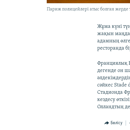
Париж полицейлері атыс болған жерде т
Жұма күні тү
жақын маңда 
адамның өлге
ресторанда б
Франциялық Б
дегенде он ш
әлдекімдерді
сәйкес Stade
Стадионда Фр
кездесу өткі
Олландтың дер
Бөлісу