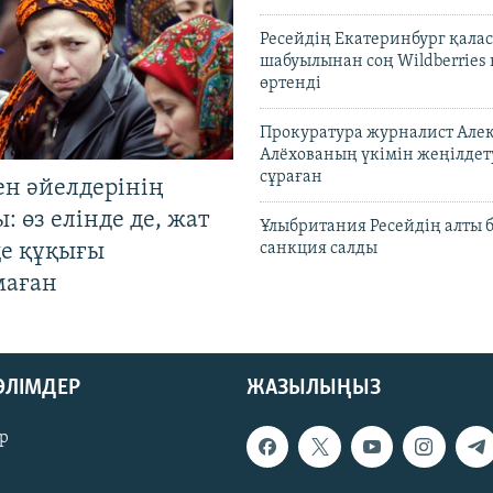
Ресейдің Екатеринбург қала
шабуылынан соң Wildberries
өртенді
Прокуратура журналист Але
Алёхованың үкімін жеңілдет
сұраған
ен әйелдерінің
: өз елінде де, жат
Ұлыбритания Ресейдің алты 
де құқығы
санкция салды
маған
БӨЛІМДЕР
ЖАЗЫЛЫҢЫЗ
р