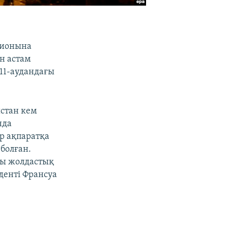
дионына
н астам
11-аудандағы
стан кем
нда
р ақпаратқа
болған.
ры жолдастық
денті Франсуа