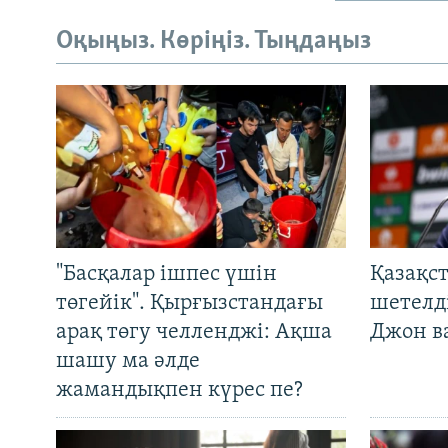
Оқыңыз. Көріңіз. Тыңдаңыз
"Басқалар ішпес үшін
Қазақс
төгейік". Қырғызстандағы
шетелді
арақ төгу челленджі: Ақша
Джон ва
шашу ма әлде
жамандықпен күрес пе?