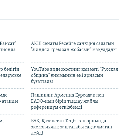
Байсат"
АҚШ сенаты Ресейге санкция салатын
кционда
"Линдси Грэм заң жобасын" мақұлдады
р бөлігін
YouTube видеохостинг қызметі "Русская
Беларуське
община" ұйымының екі арнасын
бұғаттады
емде
Пашинян: Армения Еуроодақ пен
р атанды
ЕАЭО-ның бірін таңдау жайлы
референдум өткізбейді
мі
БАҚ: Қазақстан Теңіз кен орнында
экологиялық заң талабы сақталмаған
дейді