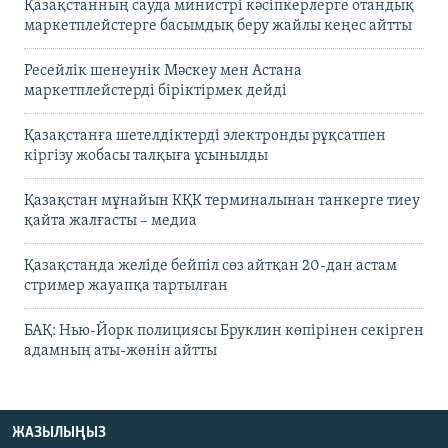
Қазақстанның сауда министрі кәсіпкерлерге отандық
маркетплейстерге басымдық беру жайлы кеңес айтты
Ресейлік шенеунік Мәскеу мен Астана
маркетплейстерді біріктірмек дейді
Қазақстанға шетелдіктерді электронды рұқсатпен
кіргізу жобасы талқыға ұсынылды
Қазақстан мұнайын КҚК терминалынан танкерге тиеу
қайта жалғасты – медиа
Қазақстанда желіде бейпіл сөз айтқан 20-дан астам
стример жауапқа тартылған
БАҚ: Нью-Йорк полициясы Бруклин көпірінен секірген
адамның аты-жөнін айтты
ЖАЗЫЛЫҢЫЗ