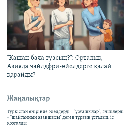
"Қашан бала туасың?": Орталық
Азияда чайлдфри-әйелдерге қалай
қарайды?
Жаңалықтар
Түркістан өңірінде әйелдерді – "ұрғашылар", әншілерді
– "шайтанның азаншысы" деген тұрғын ұсталып, іс
қозғалды