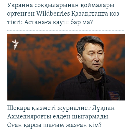
Украина соққыларынан қоймалары
өртенген Wildberries Қазақстанға көз
тікті: Астанаға қауіп бар ма?
Шекара қызметі журналист Лұқпан
Ахмедияровты елден шығармады.
Оған қарсы шағым жазған кім?