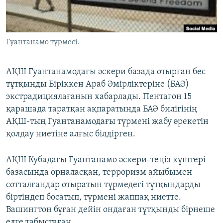
ЖАЗЫЛЫҢЫЗ
Гуантанамо түрмесі.
Басқа тілдерде
АҚШ Гуантанамодағы әскери базада отырған бес
тұтқынды Біріккен Араб Әмірліктеріне (БАӘ)
экстрадициялағанын хабарлады. Пентагон 15
қарашада таратқан ақпаратында БАӘ билігінің
АҚШ-тың Гуантанамодағы түрмені жабу әрекетін
қолдау ниетіне алғыс білдірген.
АҚШ Кубадағы Гуантанамо әскери-теңіз күштері
базасында орналасқан, терроризм айыбымен
сотталғандар отыратын түрмедегі тұтқындарды
біртіндеп босатып, түрмені жаппақ ниетте.
Вашингтон бұған дейін ондаған тұтқынды бірнеше
елге табыстаған.