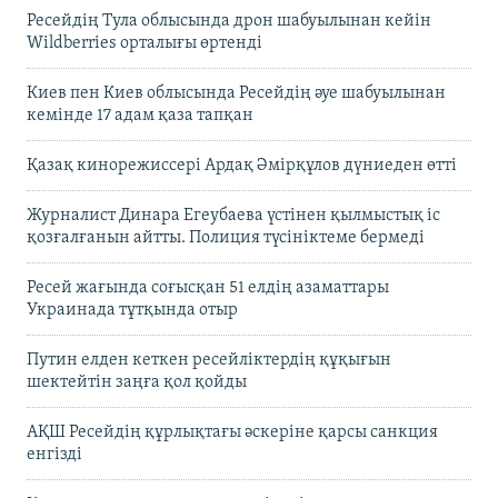
Ресейдің Тула облысында дрон шабуылынан кейін
Wildberries орталығы өртенді
Киев пен Киев облысында Ресейдің әуе шабуылынан
кемінде 17 адам қаза тапқан
Қазақ кинорежиссері Ардақ Әмірқұлов дүниеден өтті
Журналист Динара Егеубаева үстінен қылмыстық іс
қозғалғанын айтты. Полиция түсініктеме бермеді
Ресей жағында соғысқан 51 елдің азаматтары
Украинада тұтқында отыр
Путин елден кеткен ресейліктердің құқығын
шектейтін заңға қол қойды
АҚШ Ресейдің құрлықтағы әскеріне қарсы санкция
енгізді