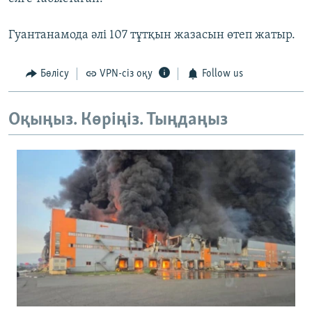
Гуантанамода әлі 107 тұтқын жазасын өтеп жатыр.
Бөлісу
VPN-сіз оқу
Follow us
Оқыңыз. Көріңіз. Тыңдаңыз