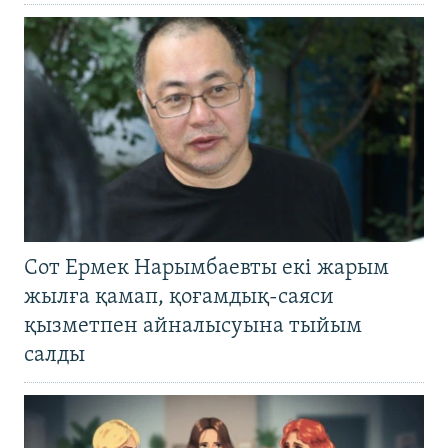
Сот Ермек Нарымбаевты екі жарым
жылға қамап, қоғамдық-саяси
қызметпен айналысуына тыйым
салды