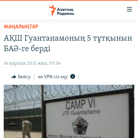
Accessibility
links
Skip
ЖАҢАЛЫҚТАР
to
ЖАҢАЛЫҚТАР
АҚШ Гуантанамоның 5 тұтқынын
main
САЯСАТ
content
БАӘ-ге берді
AZATTYQTV
Skip
to
16 қараша 2015 жыл, 07:56
ҚАҢТАР ОҚИҒАСЫ
main
АДАМ ҚҰҚЫҚТАРЫ
Бөлісу
VPN-сіз оқу
Navigation
Skip
ӘЛЕУМЕТ
to
ӘЛЕМ
Search
АРНАЙЫ ЖОБАЛАР
Русский