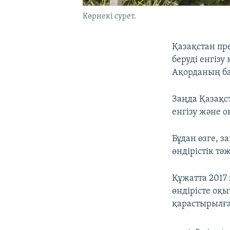
Көрнекі сурет.
Қазақстан пр
беруді енгіз
Ақорданың ба
Заңда Қазақс
енгізу және 
Бұдан өзге, з
өндірістік тә
Құжатта 2017
өндірісте оқ
қарастырылғ