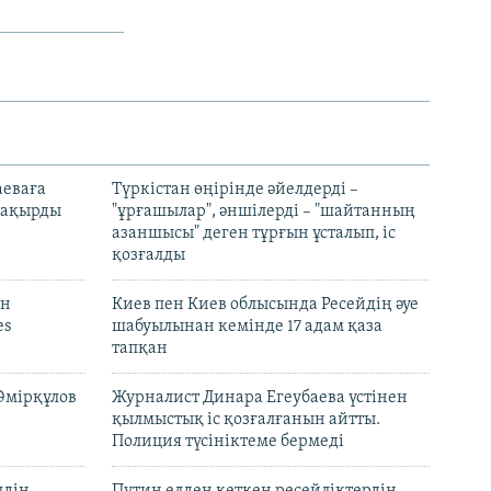
аеваға
Түркістан өңірінде әйелдерді –
 шақырды
"ұрғашылар", әншілерді – "шайтанның
азаншысы" деген тұрғын ұсталып, іс
қозғалды
он
Киев пен Киев облысында Ресейдің әуе
es
шабуылынан кемінде 17 адам қаза
тапқан
Әмірқұлов
Журналист Динара Егеубаева үстінен
қылмыстық іс қозғалғанын айтты.
Полиция түсініктеме бермеді