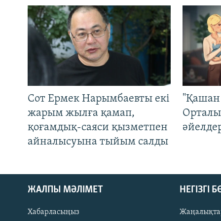
Сот Ермек Нарымбаевты екі
"Қашан 
жарым жылға қамап,
Орталы
қоғамдық-саяси қызметпен
әйелде
айналысуына тыйым салды
ЖАЛПЫ МӘЛІМЕТ
НЕГІЗГІ 
Хабарласыңыз
Жаңалықта