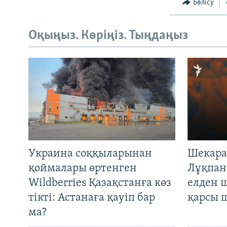
Бөлісу
Оқыңыз. Көріңіз. Тыңдаңыз
Украина соққыларынан
Шекара
қоймалары өртенген
Лұқпан
Wildberries Қазақстанға көз
елден 
тікті: Астанаға қауіп бар
қарсы 
ма?