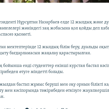
езиденті Нұрсұлтан Назарбаев елде 12 жылдық және д
у мәлелелері жөніндегі заң жобасына қол қойды деп ха
спасөз қызметі.
тан мектептерінде 12 жылдық білім беру, дуальды оқыт
оқыту бағдарламасын жаңалау қарастырылған.
аң бойынша енді студенттер екінші курстан бастап кәс
жірибеден өтуге міндетті болады.
 жылдан бастап жұмыс беруші мен оқу орнын білікті к
ыту мен кәсіпорында тәжірибеден өткізуге жауапкершіл
ан.