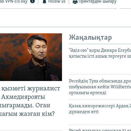
VPN-сіз оқу
Follow us
Принтерден шығару
Жаңалықтар
"Әділ сөз" қоры Динара Егеуб
қатысты істі ашық тергеуге
Ресейдің Тула облысында др
шабуылынан кейін Wildberri
 қызметі журналист
орталығы өртенді
 Ахмедияровты
шығармады. Оған
Қазақ кинорежиссері Ардақ 
дүниеден өтті
шағым жазған кім?