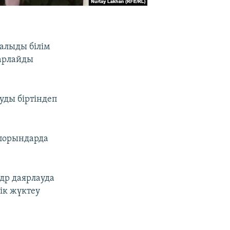
уалыды білім
барлайды
уды біртіндеп
іпорындарда
адр даярлауда
ік жүктеу