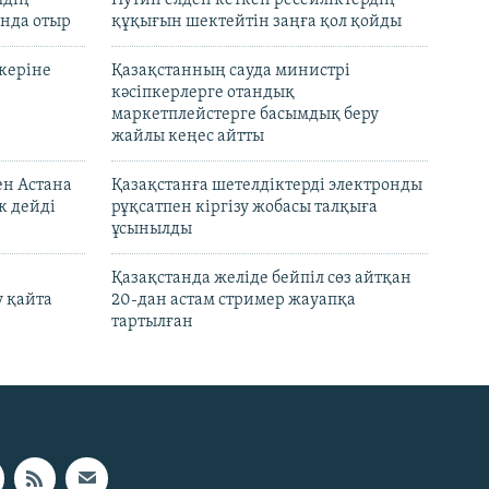
лдің
Путин елден кеткен ресейліктердің
нда отыр
құқығын шектейтін заңға қол қойды
керіне
Қазақстанның сауда министрі
кәсіпкерлерге отандық
маркетплейстерге басымдық беру
жайлы кеңес айтты
ен Астана
Қазақстанға шетелдіктерді электронды
к дейді
рұқсатпен кіргізу жобасы талқыға
ұсынылды
Қазақстанда желіде бейпіл сөз айтқан
 қайта
20-дан астам стример жауапқа
тартылған