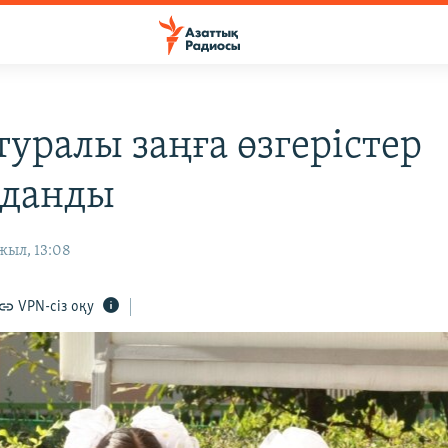
туралы заңға өзгерістер
лданды
жыл, 13:08
VPN-сіз оқу