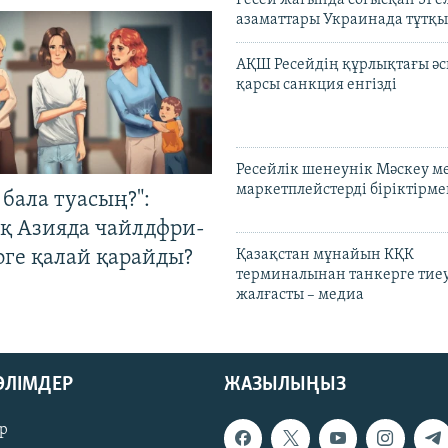
Ресей жағында соғысқан 51 е
азаматтары Украинада тұтқы
АҚШ Ресейдің құрлықтағы әс
қарсы санкция енгізді
Ресейлік шенеунік Мәскеу м
маркетплейстерді біріктірме
бала туасың?":
қ Азияда чайлдфри-
рге қалай қарайды?
Қазақстан мұнайын КҚК
терминалынан танкерге тиеу
жалғасты – медиа
БӨЛІМДЕР
ЖАЗЫЛЫҢЫЗ
р