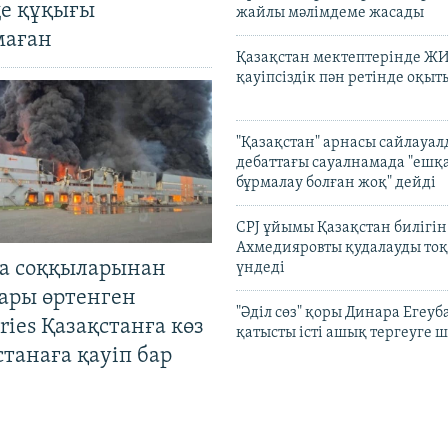
де құқығы
жайлы мәлімдеме жасады
маған
Қазақстан мектептерінде Ж
қауіпсіздік пән ретінде оқы
"Қазақстан" арнасы сайлауа
дебаттағы сауалнамада "ешқ
бұрмалау болған жоқ" дейді
CPJ ұйымы Қазақстан билігі
Ахмедияровты қудалауды тоқ
а соққыларынан
үндеді
ары өртенген
"Әділ сөз" қоры Динара Егеуб
ries Қазақстанға көз
қатысты істі ашық тергеуге
Астанаға қауіп бар