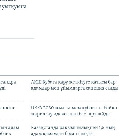
т ауытқуына
ксандра
АҚШ Кубаға қару жеткізуге қатысы бар
уді
адамдар мен ұйымдарға санкция салды
банкіне
UEFA 2030 жылғы әлем кубогына бойкот
жариялау идеясынан бас тартпайды
нның адам
Қазақстанда рақымшылықпен 1,5 мың
мбаев
адам қамаудан босап шықты