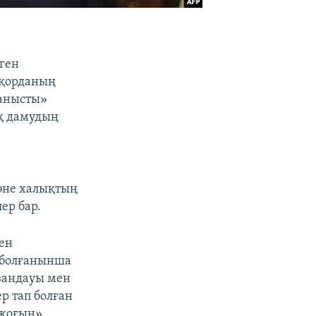
лген
Ақорданың
ланысты»
қ дамудың
әне халықтың
ер бар.
ген
 болғанынша
рзандауы мен
р тап болған
 жоғын»