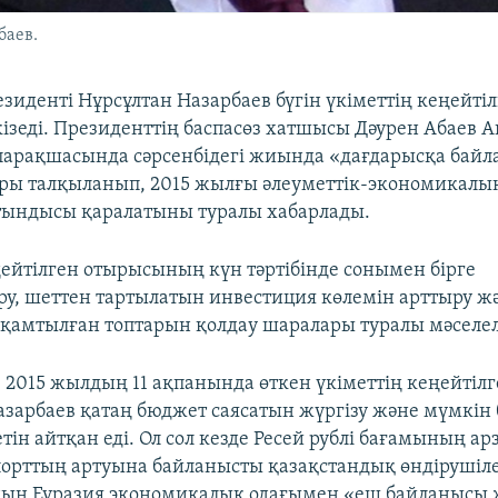
баев.
зиденті Нұрсұлтан Назарбаев бүгін үкіметтің кеңейті
ізеді. Президенттің баспасөз хатшысы Дәурен Абаев 
 парақшасында сәрсенбідегі жиында «дағдарысқа бай
ры талқыланып, 2015 жылғы әлеуметтік-экономикалы
тындысы қаралатыны туралы хабарлады.
ңейтілген отырысының күн тәртібінде сонымен бірге
у, шеттен тартылатын инвестиция көлемін арттыру ж
з қамтылған топтарын қолдау шаралары туралы мәселел
, 2015 жылдың 11 ақпанында өткен үкіметтің кеңейтіл
арбаев қатаң бюджет саясатын жүргізу және мүмкін
тін айтқан еді. Ол сол кезде Ресей рублі бағамының а
орттың артуына байланысты қазақстандық өндірушіле
ың Еуразия экономикалық одағымен «еш байланысы