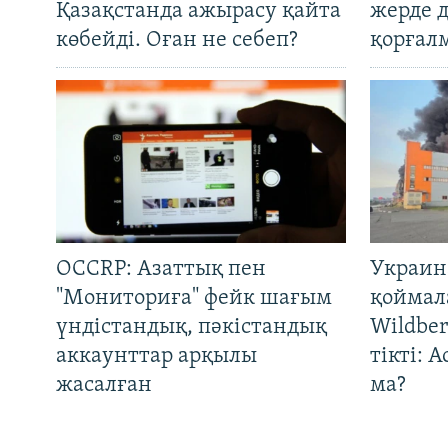
Қазақстанда ажырасу қайта
жерде 
көбейді. Оған не себеп?
қорғал
OCCRP: Азаттық пен
Украин
"Мониториға" фейк шағым
қоймал
үндістандық, пәкістандық
Wildber
аккаунттар арқылы
тікті: 
жасалған
ма?