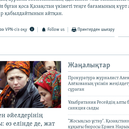
Ол бұған қоса Қазақстан үкіметі теңге бағамының күр
ар қабылдайтынын айтқан.
VPN-сіз оқу
Follow us
Принтерден шығару
Жаңалықтар
Прокуратура журналист Але
Алёхованың үкімін жеңілдет
сұраған
Ұлыбритания Ресейдің алты 
санкция салды
ен әйелдерінің
"Жосықсыз ұстау". Қазақста
: өз елінде де, жат
құқығы бюросы Ермек Нары