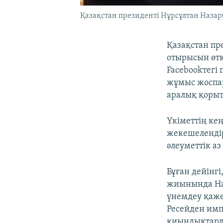
Қазақстан президенті Нұрсұлтан Назар
Қазақстан пре
отырысын өтк
Facebookтегі
жұмыс жоспа
аралық қоры
Үкіметтің ке
жекешелендір
әлеуметтік а
Бұған дейінгі
жиынында Наз
үнемдеу қаже
Ресейден имп
қиындықтард