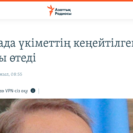
ада үкіметтің кеңейтілге
 өтеді
жыл, 08:55
VPN-сіз оқу