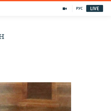
LIVE
РУС
н