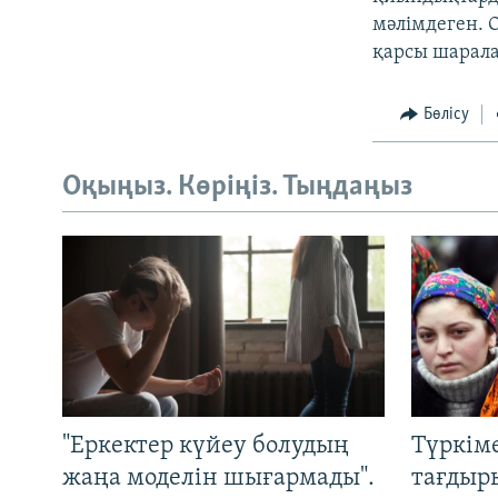
мәлімдеген. 
қарсы шарал
Бөлісу
Оқыңыз. Көріңіз. Тыңдаңыз
"Еркектер күйеу болудың
Түркім
жаңа моделін шығармады".
тағдыры