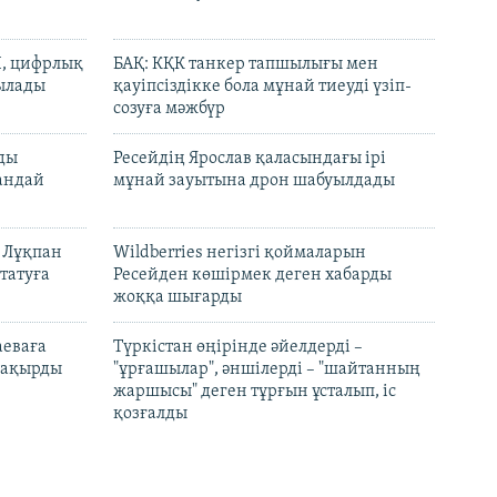
И, цифрлық
БАҚ: КҚК танкер тапшылығы мен
тылады
қауіпсіздікке бола мұнай тиеуді үзіп-
созуға мәжбүр
лды
Ресейдің Ярослав қаласындағы ірі
андай
мұнай зауытына дрон шабуылдады
н Лұқпан
Wildberries негізгі қоймаларын
татуға
Ресейден көшірмек деген хабарды
жоққа шығарды
аеваға
Түркістан өңірінде әйелдерді –
 шақырды
"ұрғашылар", әншілерді – "шайтанның
жаршысы" деген тұрғын ұсталып, іс
қозғалды