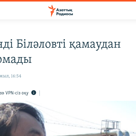
нді Біләловті қамаудан
рмады
жыл, 16:54
VPN-сіз оқу