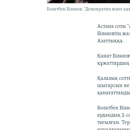
Болатбек Біләлов, "Демократия және ад
Астана соты 
Біләловтің жа
Азаттыққа.
Қанат Біләло
құжаттардың 
​Қалалық сот
шығарсын неме
қанағаттанд
Болатбек Біл
аудандық 2-со
тағылған. Тер
құралдарының