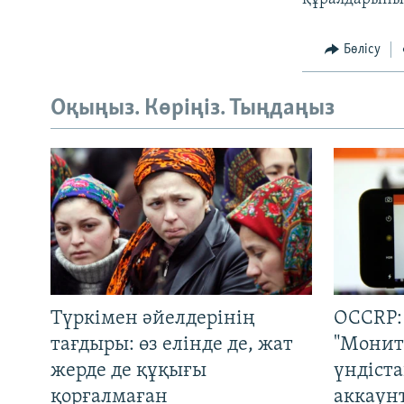
Бөлісу
Оқыңыз. Көріңіз. Тыңдаңыз
Түркімен әйелдерінің
OCCRP:
тағдыры: өз елінде де, жат
"Монит
жерде де құқығы
үндіст
қорғалмаған
аккаун