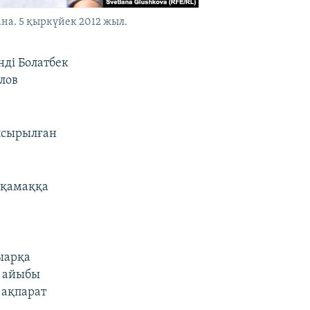
на. 5 қыркүйек 2012 жыл.
нді Болатбек
әлов
апсырылған
йқамаққа
рыарқа
" айыбы
 ақпарат