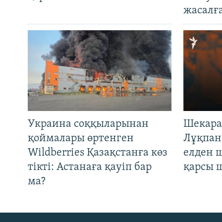
жасалғ
Украина соққыларынан
Шекара
қоймалары өртенген
Лұқпан
Wildberries Қазақстанға көз
елден 
тікті: Астанаға қауіп бар
қарсы 
ма?