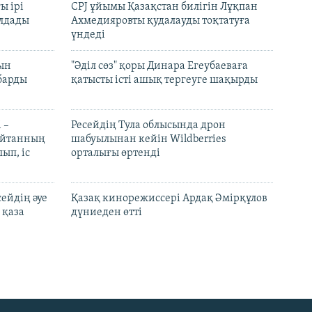
ы ірі
CPJ ұйымы Қазақстан билігін Лұқпан
лдады
Ахмедияровты қудалауды тоқтатуға
үндеді
рын
"Әділ сөз" қоры Динара Егеубаеваға
барды
қатысты істі ашық тергеуге шақырды
 –
Ресейдің Тула облысында дрон
шайтанның
шабуылынан кейін Wildberries
ып, іс
орталығы өртенді
ейдің әуе
Қазақ кинорежиссері Ардақ Әмірқұлов
 қаза
дүниеден өтті