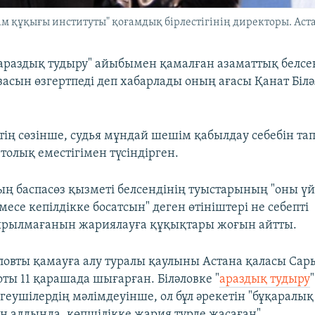
ам құқығы институты" қоғамдық бірлестігінің директоры. Aста
"араздық тудыру" айыбымен қамалған азаматтық белсе
засын өзгертпеді деп хабарлады оның ағасы Қанат Біл
втің сөзінше, судья мұндай шешім қабылдау себебін т
толық еместігімен түсіндірген.
тың баспасөз қызметі белсендінің туыстарының "оны ү
се кепілдікке босатсын" деген өтініштері не себепті
ырылмағанын жариялауға құқықтары жоғын айтты.
әловты қамауға алу туралы қаулыны​ Астана қаласы Са
ты 11 қарашада шығарған. Біләловке "
араздық тудыру
геушілердің мәлімдеуінше, ол бұл әрекетін "бұқаралық
 алдында, көпшілікке жария түрде жасаған".