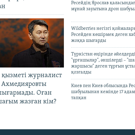
Ресейдің Ярослав қаласындағ
ан
мұнай зауытына дрон шабуы
Wildberries негізгі қоймала
Ресейден көшірмек деген ха
жоққа шығарды
Түркістан өңірінде әйелдерді
"ұрғашылар", әншілерді – "
жаршысы" деген тұрғын ұстал
қозғалды
 қызметі журналист
 Ахмедияровты
Киев пен Киев облысында Рес
шығармады. Оған
шабуылынан кемінде 17 адам
тапқан
шағым жазған кім?