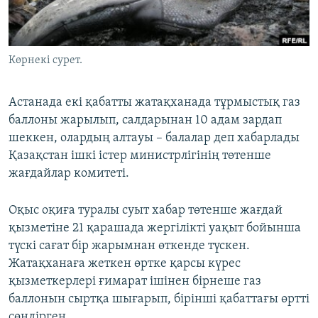
ЖАЗЫЛЫҢЫЗ
Көрнекі сурет.
Басқа тілдерде
Астанада екі қабатты жатақханада тұрмыстық газ
баллоны жарылып, салдарынан 10 адам зардап
шеккен, олардың алтауы – балалар деп хабарлады
Қазақстан ішкі істер министрлігінің төтенше
жағдайлар комитеті.
Оқыс оқиға туралы суыт хабар төтенше жағдай
қызметіне 21 қарашада жергілікті уақыт бойынша
түскі сағат бір жарымнан өткенде түскен.
Жатақханаға жеткен өртке қарсы күрес
қызметкерлері ғимарат ішінен бірнеше газ
баллонын сыртқа шығарып, бірінші қабаттағы өртті
сөндірген.