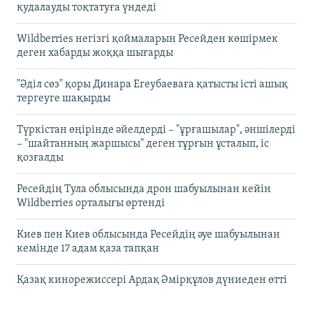
қудалауды тоқтатуға үндеді
Wildberries негізгі қоймаларын Ресейден көшірмек
деген хабарды жоққа шығарды
"Әділ сөз" қоры Динара Егеубаеваға қатысты істі ашық
тергеуге шақырды
Түркістан өңірінде әйелдерді – "ұрғашылар", әншілерді
– "шайтанның жаршысы" деген тұрғын ұсталып, іс
қозғалды
Ресейдің Тула облысында дрон шабуылынан кейін
Wildberries орталығы өртенді
Киев пен Киев облысында Ресейдің әуе шабуылынан
кемінде 17 адам қаза тапқан
Қазақ кинорежиссері Ардақ Әмірқұлов дүниеден өтті