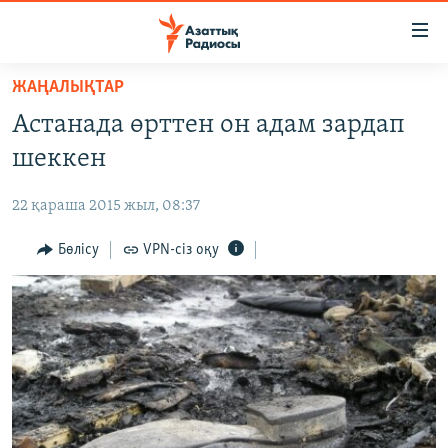
Accessibility
links
Skip
ЖАҢАЛЫҚТАР
to
ЖАҢАЛЫҚТАР
Астанада өрттен он адам зардап
main
САЯСАТ
content
шеккен
AZATTYQTV
Skip
to
22 қараша 2015 жыл, 08:37
ҚАҢТАР ОҚИҒАСЫ
main
АДАМ ҚҰҚЫҚТАРЫ
Бөлісу
VPN-сіз оқу
Navigation
Skip
ӘЛЕУМЕТ
to
ӘЛЕМ
Search
АРНАЙЫ ЖОБАЛАР
Русский