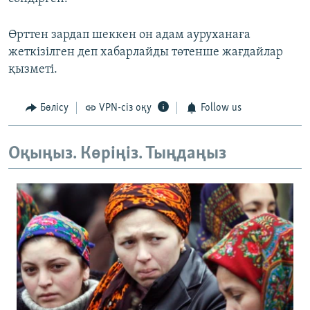
Өрттен зардап шеккен он адам ауруханаға
жеткізілген деп хабарлайды төтенше жағдайлар
қызметі.
Бөлісу
VPN-сіз оқу
Follow us
Оқыңыз. Көріңіз. Тыңдаңыз