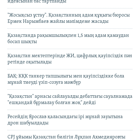
идеясынан бас тартпайды
"Жосықсыз ұстау". Қазақстанның адам құқығы бюросы
Ермек Нарымбаев жайлы мәлімдеме жасады
Қазақстанда рақымшылықпен 1,5 мың адам қамаудан
босап шықты
Қазақстан мектептерінде ЖИ, цифрлық қауіпсіздік пән
ретінде оқытылады
БАҚ: КҚК танкер тапшылығы мен қауіпсіздікке бола
мұнай тиеуді үзіп-созуға мәжбүр
"Қазақстан" арнасы сайлауалды дебаттағы сауалнамада
"ешқандай бұрмалау болған жоқ" дейді
Ресейдің Ярослав қаласындағы ірі мұнай зауытына
дрон шабуылдады
CPJ ұйымы Қазақстан билігін Лұқпан Ахмедияровты