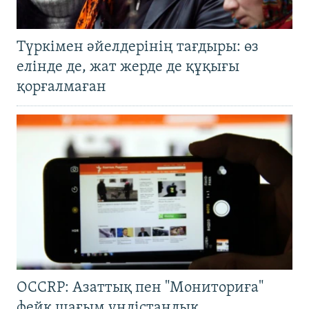
Түркімен әйелдерінің тағдыры: өз
елінде де, жат жерде де құқығы
қорғалмаған
OCCRP: Азаттық пен "Мониториға"
фейк шағым үндістандық,