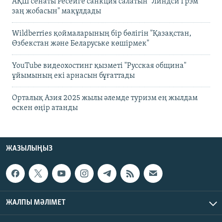
АҚШ сенаты Ресейге санкция салатын "Линдси Грэм
заң жобасын" мақұлдады
Wildberries қоймаларының бір бөлігін "Қазақстан,
Өзбекстан және Беларуське көшірмек"
YouTube видеохостинг қызметі "Русская община"
ұйымының екі арнасын бұғаттады
Орталық Азия 2025 жылы әлемде туризм ең жылдам
өскен өңір атанды
ЖАЗЫЛЫҢЫЗ
ЖАЛПЫ МӘЛІМЕТ