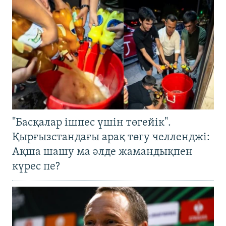
"Басқалар ішпес үшін төгейік".
Қырғызстандағы арақ төгу челленджі:
Ақша шашу ма әлде жамандықпен
күрес пе?