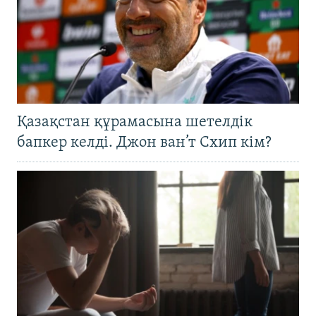
Қазақстан құрамасына шетелдік
бапкер келді. Джон ван’т Схип кім?