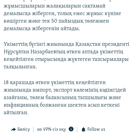
жұмысшыларын жалақыларын сақтамай
демалысқа жіберген, толық емес жұмыс күніне
көшірген және тек 50 пайыздық төлеммен
демалысқа жібергенін айтады.
Үкіметтің бүгінгі жиынында Қазақстан президенті
Нұрсұлтан Назарбаевтың өткен аптада үкіметтің
кеңейтілген отырысында жүктеген тапсырмалары
талқыланған.
18 қарашада өткен үкіметтің кеңейтілген
жиынында импорт, экспорт көлемінің кәдімгідей
азайғаны, төлем балансының тапшылығы және
инфляцияның болжанған шектен асып кеткені
айтылған.
Бөлісу
VPN-сіз оқу
Follow us