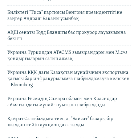
Биліктегі "Тиса" партиясы Венгрия президенттігіне
заңгер Андраш Баканы ұсынбақ
АҚШ сенаты Тодд Бланшты бас прокурор лауазымына
бекітті
Украина Түркиядан ATACMS зымырандары мен M270
қондырғыларын сатып алмақ
Украина КҚК-дағы Қазақстан мұнайының экспортына
қатысы бар инфрақұрылымға шабуылдамауға келіскен
– Bloomberg
Украина Ресейдің Самара облысы мен Краснодар
аймағындағы мұнай зауытына шабуылдады
Қайрат Сатыбалдыға тиесілі "Байсат" базары бір
жылдан кейін аукционда сатылды