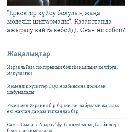
"Еркектер күйеу болудың жаңа
моделін шығармады". Қазақстанда
ажырасу қайта көбейді. Оған не себеп?
Жаңалықтар
Израиль Газа секторының бөлігін қалпына келтіруді
мақұлдаған
Йемендік хуситтер Сауд Арабиясына дронмен
шабуылдады
Ресей мен Украина бір-біріне әуе шабуылын жасады:
екі жақтан да қаза тапқандар бар
Самат Смақов "Атырау" футбол клубының бас бапкері
болып тағайындалды