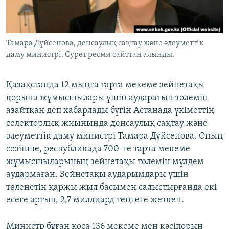
ЖАЗЫЛЫҢЫЗ
Тамара Дүйсенова, денсаулық сақтау және әлеуметтік
даму министрі. Сурет ресми сайттан алынды.
Басқа тілдерде
Қазақстанда 12 мыңға тарта мекеме зейнетақы
қорына жұмысшылары үшін аударатын төлемін
азайтқан деп хабарлады бүгін Астанада үкіметтің
селекторлық жиынында денсаулық сақтау және
әлеуметтік даму министрі Тамара Дүйсенова. Оның
сөзінше, республикада 700-ге тарта мекеме
жұмысшыларының зейнетақы төлемін мүлдем
аудармаған. Зейнетақы аударымдары үшін
төленетін қаржы жыл басымен салыстырғанда екі
есеге артып, 2,7 миллиард теңгеге жеткен.
Министр бұған қоса 136 мекеме мен кәсіпорын