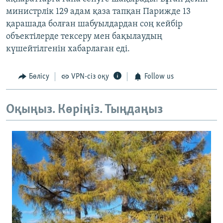
министрлік 129 адам қаза тапқан Парижде 13
қарашада болған шабуылдардан соң кейбір
объектілерде тексеру мен бақылаудың
күшейтілгенін хабарлаған еді.
Бөлісу
VPN-сіз оқу
Follow us
Оқыңыз. Көріңіз. Тыңдаңыз