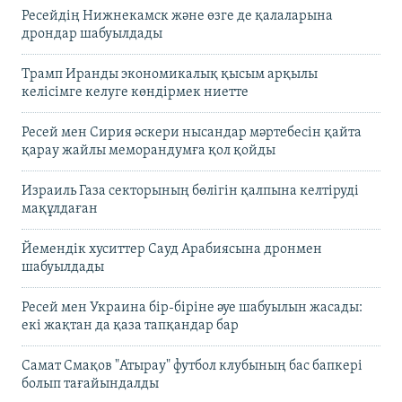
Ресейдің Нижнекамск және өзге де қалаларына
дрондар шабуылдады
Трамп Иранды экономикалық қысым арқылы
келісімге келуге көндірмек ниетте
Ресей мен Сирия әскери нысандар мәртебесін қайта
қарау жайлы меморандумға қол қойды
Израиль Газа секторының бөлігін қалпына келтіруді
мақұлдаған
Йемендік хуситтер Сауд Арабиясына дронмен
шабуылдады
Ресей мен Украина бір-біріне әуе шабуылын жасады:
екі жақтан да қаза тапқандар бар
Самат Смақов "Атырау" футбол клубының бас бапкері
болып тағайындалды