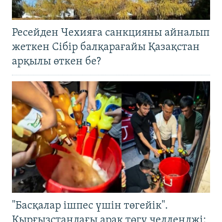
Ресейден Чехияға санкцияны айналып
жеткен Сібір балқарағайы Қазақстан
арқылы өткен бе?
"Басқалар ішпес үшін төгейік".
Қырғызстандағы арақ төгу челленджі: