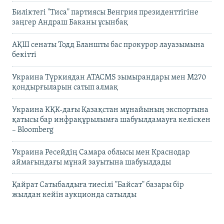
Биліктегі "Тиса" партиясы Венгрия президенттігіне
заңгер Андраш Баканы ұсынбақ
АҚШ сенаты Тодд Бланшты бас прокурор лауазымына
бекітті
Украина Түркиядан ATACMS зымырандары мен M270
қондырғыларын сатып алмақ
Украина КҚК-дағы Қазақстан мұнайының экспортына
қатысы бар инфрақұрылымға шабуылдамауға келіскен
– Bloomberg
Украина Ресейдің Самара облысы мен Краснодар
аймағындағы мұнай зауытына шабуылдады
Қайрат Сатыбалдыға тиесілі "Байсат" базары бір
жылдан кейін аукционда сатылды