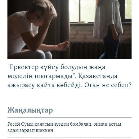
"Еркектер күйеу болудың жаңа
моделін шығармады". Қазақстанда
ажырасу қайта көбейді. Оған не себеп?
Жаңалықтар
Ресей Сумы қаласын әуеден бомбалап, оннан астам
адам зардап шеккен