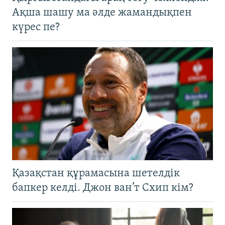
Ақша шашу ма әлде жамандықпен
күрес пе?
Қазақстан құрамасына шетелдік
бапкер келді. Джон ван’т Схип кім?