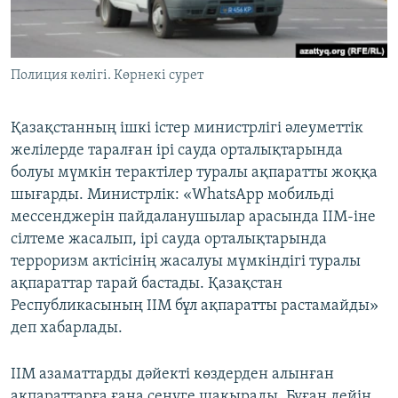
ЖАЗЫЛЫҢЫЗ
Полиция көлігі. Көрнекі сурет
Басқа тілдерде
Қазақстанның ішкі істер министрлігі әлеуметтік
желілерде таралған ірі сауда орталықтарында
болуы мүмкін терактілер туралы ақпаратты жоққа
шығарды. Министрлік: «WhatsApp мобильді
мессенджерін пайдаланушылар арасында ІІМ-іне
сілтеме жасалып, ірі сауда орталықтарында
терроризм актісінің жасалуы мүмкіндігі туралы
ақпараттар тарай бастады. Қазақстан
Республикасының ІІМ бұл ақпаратты растамайды»
деп хабарлады.
ІІМ азаматтарды дәйекті көздерден алынған
ақпараттарға ғана сенуге шақырады. Бұған дейін