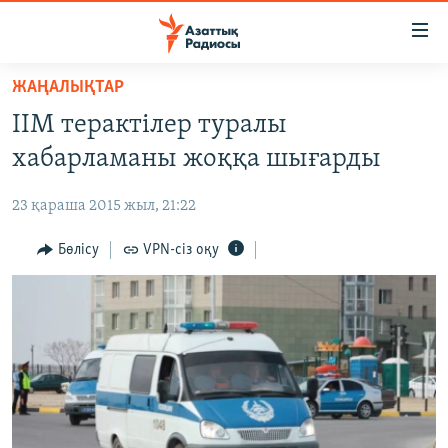
Accessibility
links
Skip
ЖАҢАЛЫҚТАР
to
ЖАҢАЛЫҚТАР
ІІМ терактілер туралы
main
САЯСАТ
content
хабарламаны жоққа шығарды
AZATTYQTV
Skip
to
23 қараша 2015 жыл, 21:22
ҚАҢТАР ОҚИҒАСЫ
main
АДАМ ҚҰҚЫҚТАРЫ
Бөлісу
VPN-сіз оқу
Navigation
Skip
ӘЛЕУМЕТ
to
ӘЛЕМ
Search
АРНАЙЫ ЖОБАЛАР
Русский