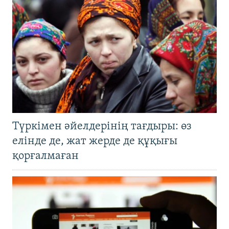
Түркімен әйелдерінің тағдыры: өз
елінде де, жат жерде де құқығы
қорғалмаған