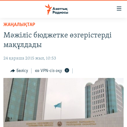
Accessibility
links
Skip
ЖАҢАЛЫҚТАР
to
ЖАҢАЛЫҚТАР
Мәжіліс бюджетке өзгерістерді
main
САЯСАТ
content
мақұлдады
AZATTYQTV
Skip
to
24 қараша 2015 жыл, 10:53
ҚАҢТАР ОҚИҒАСЫ
main
АДАМ ҚҰҚЫҚТАРЫ
Бөлісу
VPN-сіз оқу
Navigation
Skip
ӘЛЕУМЕТ
to
ӘЛЕМ
Search
АРНАЙЫ ЖОБАЛАР
Русский