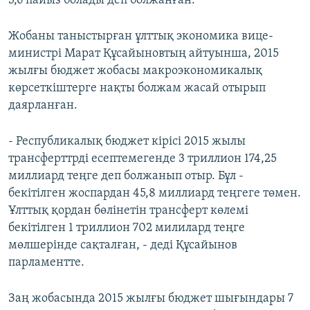
3,6 пайыз болады деп болжанған.
Жобаны таныстырған ұлттық экономика вице-
министрі Марат Құсайыновтың айтуынша, 2015
жылғы бюджет жобасы макроэкономикалық
көрсеткіштерге нақты болжам жасай отырып
даярланған.
- Республикалық бюджет кірісі 2015 жылы
трансферттрді есептемегенде 3 триллион 174,25
миллиард теңге деп болжанып отыр. Бұл -
бекітілген жоспардан 45,8 миллиард теңгеге төмен.
Ұлттық қордан бөлінетін трансферт көлемі
бекітілген 1 триллион 702 милилард теңге
мөлшерінде сақталған, - деді Құсайынов
парламентте.
Заң жобасында 2015 жылғы бюджет шығындары 7