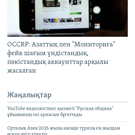
OCCRP: Азаттық пен "Мониториға"
фейк шағым үндістандық,
пәкістандық аккаунттар арқылы
жасалған
Жаңалықтар
YouTube видеохостинг қызметі "Русская община"
ұйымының екі арнасын бұғаттады
Орталық Азия 2025 жылы әлемде туризм ең жылдам
өскен өңір атанды