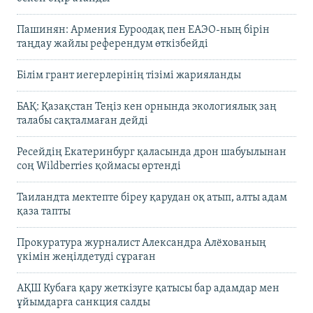
Пашинян: Армения Еуроодақ пен ЕАЭО-ның бірін
таңдау жайлы референдум өткізбейді
Білім грант иегерлерінің тізімі жарияланды
БАҚ: Қазақстан Теңіз кен орнында экологиялық заң
талабы сақталмаған дейді
Ресейдің Екатеринбург қаласында дрон шабуылынан
соң Wildberries қоймасы өртенді
Таиландта мектепте біреу қарудан оқ атып, алты адам
қаза тапты
Прокуратура журналист Александра Алёхованың
үкімін жеңілдетуді сұраған
АҚШ Кубаға қару жеткізуге қатысы бар адамдар мен
ұйымдарға санкция салды