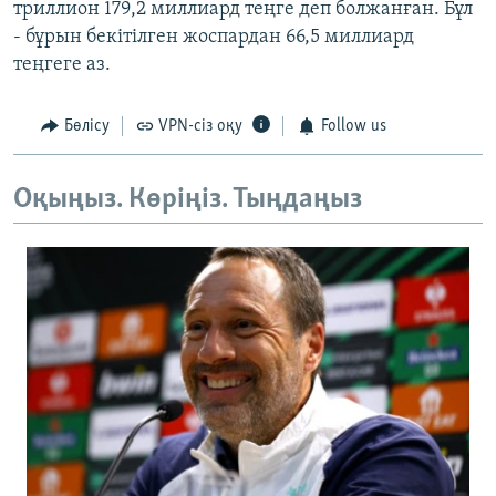
триллион 179,2 миллиард теңге деп болжанған. Бұл
- бұрын бекітілген жоспардан 66,5 миллиард
теңгеге аз.
Бөлісу
VPN-сіз оқу
Follow us
Оқыңыз. Көріңіз. Тыңдаңыз