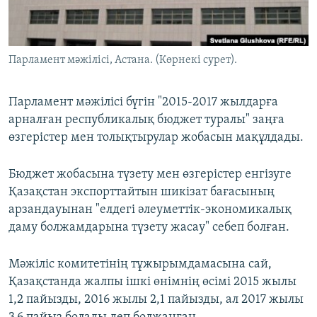
ЖАЗЫЛЫҢЫЗ
Парламент мәжілісі, Астана. (Көрнекі сурет).
Басқа тілдерде
Парламент мәжілісі бүгін "2015-2017 жылдарға
арналған республикалық бюджет туралы" заңға
өзгерістер мен толықтырулар жобасын мақұлдады.
Бюджет жобасына түзету мен өзгерістер енгізуге
Қазақстан экспорттайтын шикізат бағасының
арзандауынан "елдегі әлеуметтік-экономикалық
даму болжамдарына түзету жасау" себеп болған.
Мәжіліс комитетінің тұжырымдамасына сай,
Қазақстанда жалпы ішкі өнімнің өсімі 2015 жылы
1,2 пайызды, 2016 жылы 2,1 пайызды, ал 2017 жылы