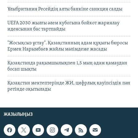
Ұлыбритания Ресейдің алты банкіне санкция салды
UEFA 2030 жылғы әлем кубогына бойкот жариялау
идеясынан бас тартпайды
"Жосықсыз ұстау". Қазақстанның адам құқығы бюросы
Ермек Нарымбаев жайлы мәлімдеме жасады
Қазақстанда рақымшылықпен 1,5 мың адам қамаудан
босап шықты
Қазақстан мектептерінде ЖИ, цифрлық қауіпсіздік пән
ретінде оқытылады
ЖАЗЫЛЫҢЫЗ