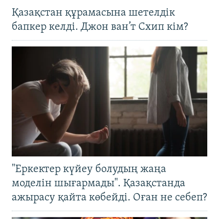
Қазақстан құрамасына шетелдік
бапкер келді. Джон ван’т Схип кім?
"Еркектер күйеу болудың жаңа
моделін шығармады". Қазақстанда
ажырасу қайта көбейді. Оған не себеп?