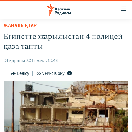
Accessibility
links
Skip
ЖАҢАЛЫҚТАР
to
ЖАҢАЛЫҚТАР
Египетте жарылыстан 4 полицей
main
САЯСАТ
content
қаза тапты
AZATTYQTV
Skip
to
24 қараша 2015 жыл, 12:48
ҚАҢТАР ОҚИҒАСЫ
main
АДАМ ҚҰҚЫҚТАРЫ
Бөлісу
VPN-сіз оқу
Navigation
Skip
ӘЛЕУМЕТ
to
ӘЛЕМ
Search
АРНАЙЫ ЖОБАЛАР
Русский