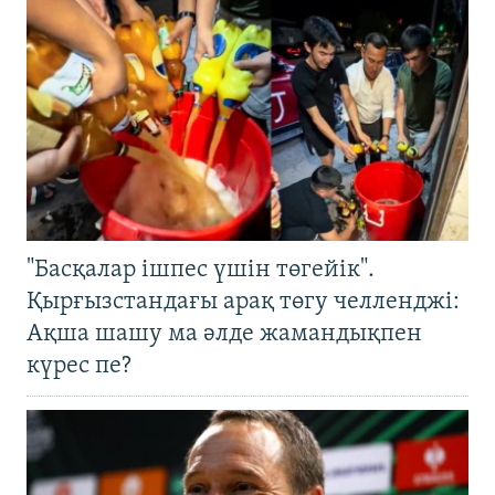
"Басқалар ішпес үшін төгейік".
Қырғызстандағы арақ төгу челленджі:
Ақша шашу ма әлде жамандықпен
күрес пе?