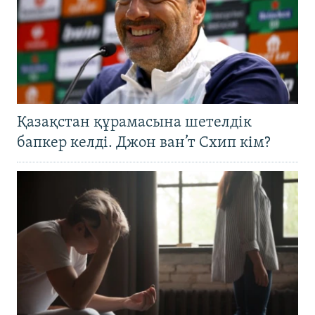
Қазақстан құрамасына шетелдік
бапкер келді. Джон ван’т Схип кім?