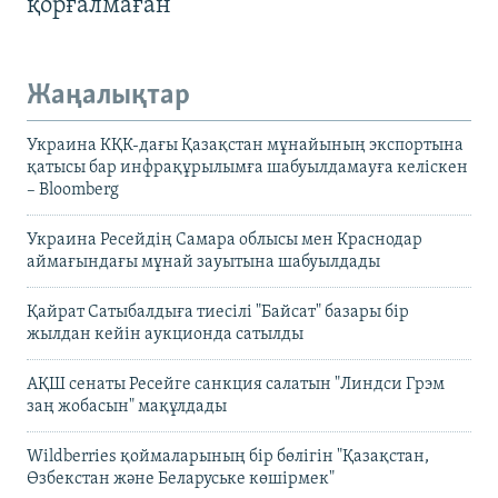
қорғалмаған
Жаңалықтар
Украина КҚК-дағы Қазақстан мұнайының экспортына
қатысы бар инфрақұрылымға шабуылдамауға келіскен
– Bloomberg
Украина Ресейдің Самара облысы мен Краснодар
аймағындағы мұнай зауытына шабуылдады
Қайрат Сатыбалдыға тиесілі "Байсат" базары бір
жылдан кейін аукционда сатылды
АҚШ сенаты Ресейге санкция салатын "Линдси Грэм
заң жобасын" мақұлдады
Wildberries қоймаларының бір бөлігін "Қазақстан,
Өзбекстан және Беларуське көшірмек"