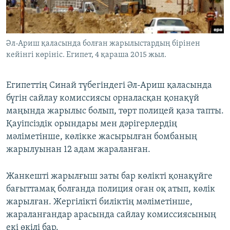
ЖАЗЫЛЫҢЫЗ
Әл-Ариш қаласында болған жарылыстардың бірінен
кейінгі көрініс. Египет, 4 қараша 2015 жыл.
Басқа тілдерде
Египеттің Синай түбегіндегі Әл-Ариш қаласында
бүгін сайлау комиссиясы орналасқан қонақүй
маңында жарылыс болып, төрт полицей қаза тапты.
Қауіпсіздік орындары мен дәрігерлердің
мәліметінше, көлікке жасырылған бомбаның
жарылуынан 12 адам жараланған.
Жанкешті жарылғыш заты бар көлікті қонақүйге
бағыттамақ болғанда полиция оған оқ атып, көлік
жарылған. Жергілікті биліктің мәліметінше,
жараланғандар арасында сайлау комиссиясының
екі өкілі бар.