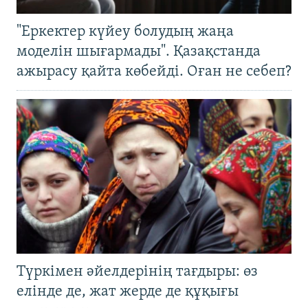
"Еркектер күйеу болудың жаңа
моделін шығармады". Қазақстанда
ажырасу қайта көбейді. Оған не себеп?
Түркімен әйелдерінің тағдыры: өз
елінде де, жат жерде де құқығы