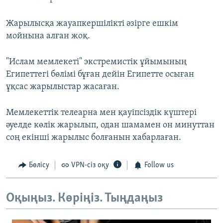
Жарылысқа жауапкершілікті әзірге ешкім
мойнына алған жоқ.
"Ислам мемлекеті" экстремистік ұйымының
Египеттегі бөлімі бұған дейін Египетте осыған
ұқсас жарылыстар жасаған.
Мемлекеттік телеарна мен қауіпсіздік күштері
әуелде көлік жарылып, одан шамамен он минуттан
соң екінші жарылыс болғанын хабарлаған.
Бөлісу
VPN-сіз оқу
Follow us
Оқыңыз. Көріңіз. Тыңдаңыз