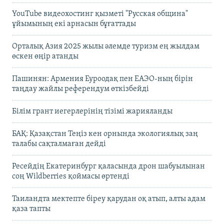
YouTube видеохостинг қызметі "Русская община"
ұйымының екі арнасын бұғаттады
Орталық Азия 2025 жылы әлемде туризм ең жылдам
өскен өңір атанды
Пашинян: Армения Еуроодақ пен ЕАЭО-ның бірін
таңдау жайлы референдум өткізбейді
Білім грант иегерлерінің тізімі жарияланды
БАҚ: Қазақстан Теңіз кен орнында экологиялық заң
талабы сақталмаған дейді
Ресейдің Екатеринбург қаласында дрон шабуылынан
соң Wildberries қоймасы өртенді
Таиландта мектепте біреу қарудан оқ атып, алты адам
қаза тапты