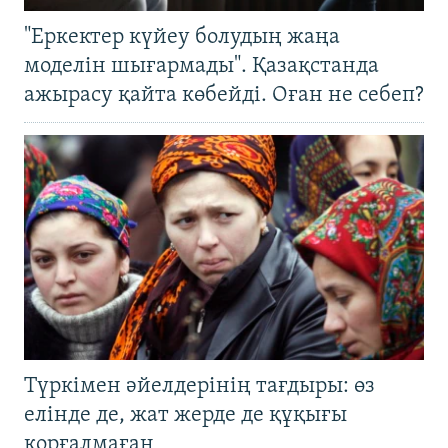
"Еркектер күйеу болудың жаңа
моделін шығармады". Қазақстанда
ажырасу қайта көбейді. Оған не себеп?
Түркімен әйелдерінің тағдыры: өз
елінде де, жат жерде де құқығы
қорғалмаған