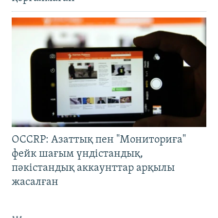
OCCRP: Азаттық пен "Мониториға"
фейк шағым үндістандық,
пәкістандық аккаунттар арқылы
жасалған