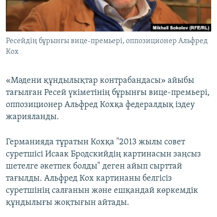
ЖАЗЫЛЫҢЫЗ
Ресейдің бұрынғы вице-премьері, оппозиционер Альфред
Кох
Басқа тілдерде
«Мәдени құндылықтар контрабандасы» айыбы
тағылған Ресей үкіметінің бұрынғы вице-премьері,
оппозиционер Альфред Кохқа федералдық іздеу
жарияланды.
Германияда тұратын Кохқа "2013 жылы совет
суретшісі Исаак Бродскийдің картинасын заңсыз
шетелге әкетпек болды" деген айып сырттай
тағылды. Альфред Кох картинаны белгісіз
суретшінің салғанын және ешқандай көркемдік
құндылығы жоқтығын айтады.