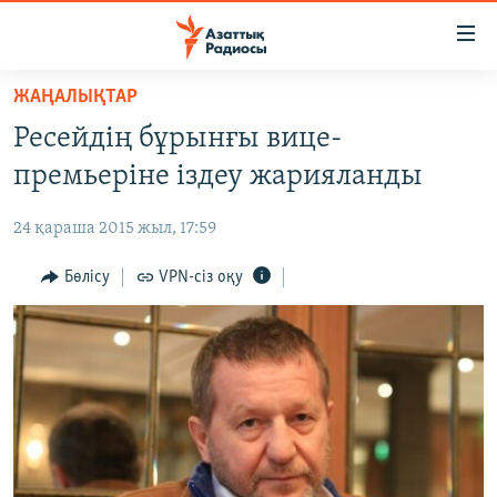
Accessibility
links
Skip
ЖАҢАЛЫҚТАР
to
ЖАҢАЛЫҚТАР
Ресейдің бұрынғы вице-
main
САЯСАТ
content
премьеріне іздеу жарияланды
AZATTYQTV
Skip
to
24 қараша 2015 жыл, 17:59
ҚАҢТАР ОҚИҒАСЫ
main
АДАМ ҚҰҚЫҚТАРЫ
Бөлісу
VPN-сіз оқу
Navigation
Skip
ӘЛЕУМЕТ
to
ӘЛЕМ
Search
АРНАЙЫ ЖОБАЛАР
Русский