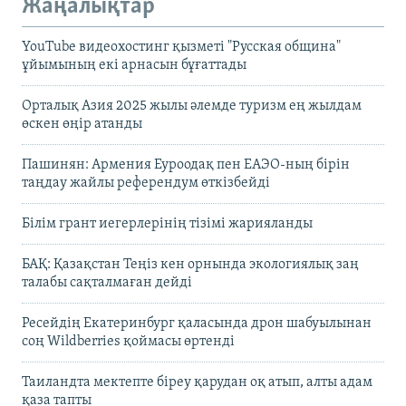
Жаңалықтар
YouTube видеохостинг қызметі "Русская община"
ұйымының екі арнасын бұғаттады
Орталық Азия 2025 жылы әлемде туризм ең жылдам
өскен өңір атанды
Пашинян: Армения Еуроодақ пен ЕАЭО-ның бірін
таңдау жайлы референдум өткізбейді
Білім грант иегерлерінің тізімі жарияланды
БАҚ: Қазақстан Теңіз кен орнында экологиялық заң
талабы сақталмаған дейді
Ресейдің Екатеринбург қаласында дрон шабуылынан
соң Wildberries қоймасы өртенді
Таиландта мектепте біреу қарудан оқ атып, алты адам
қаза тапты