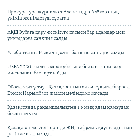
Прокуратура журналист Александра Алёхованың
үкімін жеңілдетуді сұраған
АҚШ Кубаға қару жеткізуге қатысы бар адамдар мен
ұйымдарға санкция салды
Ұлыбритания Ресейдің алты банкіне санкция салды
UEFA 2030 жылғы әлем кубогына бойкот жариялау
идеясынан бас тартпайды
"Жосықсыз ұстау". Қазақстанның адам құқығы бюросы
Ермек Нарымбаев жайлы мәлімдеме жасады
Қазақстанда рақымшылықпен 1,5 мың адам қамаудан
босап шықты
Қазақстан мектептерінде ЖИ, цифрлық қауіпсіздік пән
ретінде оқытылады