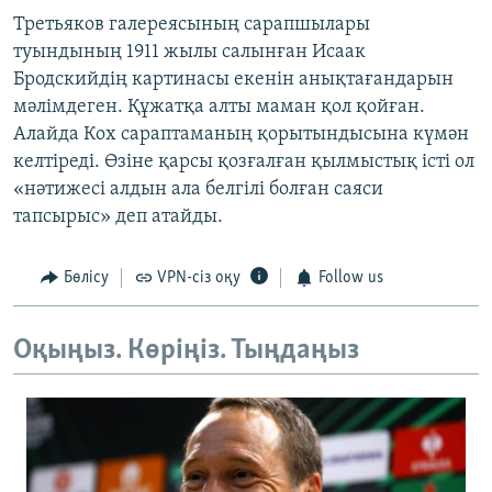
Третьяков галереясының сарапшылары
туындының 1911 жылы салынған Исаак
Бродскийдің картинасы екенін анықтағандарын
мәлімдеген. Құжатқа алты маман қол қойған.
Алайда Кох сараптаманың қорытындысына күмән
келтіреді. Өзіне қарсы қозғалған қылмыстық істі ол
«нәтижесі алдын ала белгілі болған саяси
тапсырыс» деп атайды.
Бөлісу
VPN-сіз оқу
Follow us
Оқыңыз. Көріңіз. Тыңдаңыз