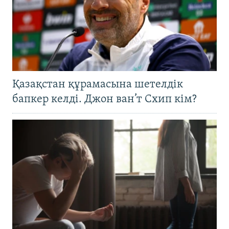
Қазақстан құрамасына шетелдік
бапкер келді. Джон ван’т Схип кім?