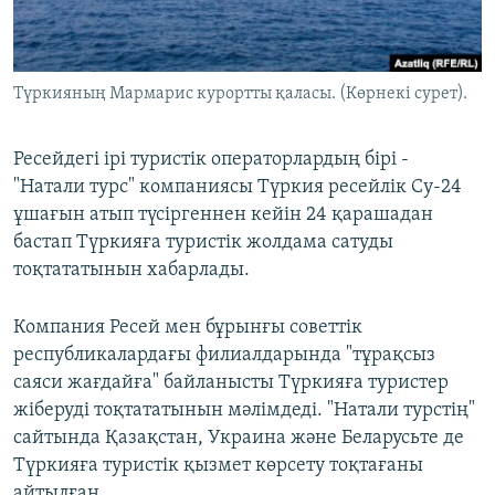
ЖАЗЫЛЫҢЫЗ
Түркияның Мармарис курортты қаласы. (Көрнекі сурет).
Басқа тілдерде
Ресейдегі ірі туристік операторлардың бірі -
"Натали турс" компаниясы Түркия ресейлік Су-24
ұшағын атып түсіргеннен кейін 24 қарашадан
бастап Түркияға туристік жолдама сатуды
тоқтататынын хабарлады.
Компания Ресей мен бұрынғы советтік
республикалардағы филиалдарында "тұрақсыз
саяси жағдайға" байланысты Түркияға туристер
жіберуді тоқтататынын мәлімдеді. "Натали турстің"
сайтында Қазақстан, Украина және Беларусьте де
Түркияға туристік қызмет көрсету тоқтағаны
айтылған.