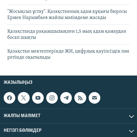
"Жосықсыз ұстау". Қазақстанның адам құқығы бюросы
Ермек Нарымбаев жайлы мәлімдеме жасады
Қазақстанда рақымшылықпен 1,5 мың адам қамаудан
босап шықты
Қазақстан мектептерінде ЖИ, цифрлық қауіпсіздік пән
ретінде оқытылады
ЖАЗЫЛЫҢЫЗ
ЖАЛПЫ МӘЛІМЕТ
НЕГІЗГІ БӨЛІМДЕР