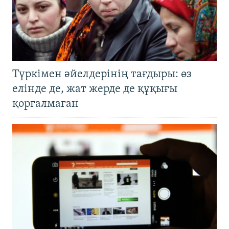
Түркімен әйелдерінің тағдыры: өз
елінде де, жат жерде де құқығы
қорғалмаған