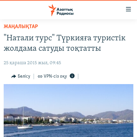
Accessibility
links
Skip
ЖАҢАЛЫҚТАР
to
ЖАҢАЛЫҚТАР
"Натали турс" Түркияға туристік
main
САЯСАТ
content
жолдама сатуды тоқтатты
AZATTYQTV
Skip
to
25 қараша 2015 жыл, 09:45
ҚАҢТАР ОҚИҒАСЫ
main
АДАМ ҚҰҚЫҚТАРЫ
Бөлісу
VPN-сіз оқу
Navigation
Skip
ӘЛЕУМЕТ
to
ӘЛЕМ
Search
АРНАЙЫ ЖОБАЛАР
Русский