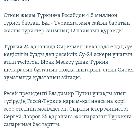
Өткен жылы Түркияға Ресейден 4,5 миллион
турист барған. Бұл - Түркияға жыл сайын баратын
жалпы туристер санының 12 пайызын құрайды.
Түркия 24 қарашада Сириямен шекарада елдің әуе
кеңістігін бұзды деп ресейлік Су-24 әскери ұшағын
атып түсірген. Бірақ Мәскеу ұшақ Түркия
шекарасын бұзғанын жоққа шығарып, оның Сирия
аумағында құлағанын айтады.
Ресей президенті Владимир Путин ұшақты атып
түсірудің Ресей-Түркия қарым-қатынасына кері
әсер ететінін мәлімдеген. Сыртқы істер министрі
Сергей Лавров 25 қарашаға жоспарлаған Түркияға
сапарынан бас тартты.