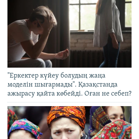
"Еркектер күйеу болудың жаңа
моделін шығармады". Қазақстанда
ажырасу қайта көбейді. Оған не себеп?