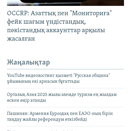
OCCRP: Азаттық пен "Мониториға"
фейк шағым үндістандық,
пәкістандық аккаунттар арқылы
жасалған
Жаңалықтар
YouTube видеохостинг қызметі "Русская община"
ұйымының екі арнасын бұғаттады
Орталық Азия 2025 жылы әлемде туризм ең жылдам
өскен өңір атанды
Пашинян: Армения Еуроодақ пен ЕАЭО-ның бірін
таңдау жайлы референдум өткізбейді