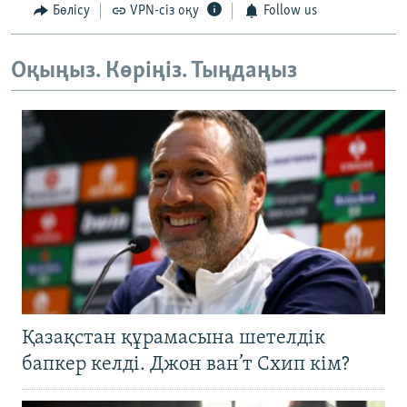
Бөлісу
VPN-сіз оқу
Follow us
Оқыңыз. Көріңіз. Тыңдаңыз
Қазақстан құрамасына шетелдік
бапкер келді. Джон ван’т Схип кім?