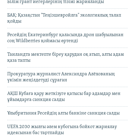
Білім грант иегерлерінің тізімі жарияланды
БАҚ: Қазақстан "Теңізшевройлға" экологиялық талап
қойды
Ресейдің Екатеринбург қаласында дрон шабуылынан
соң Wildberries қоймасы өртенді
Таиландта мектепте біреу қарудан оқ атып, алты адам
қаза тапты
Прокуратура журналист Александра Алёхованың
үкімін жеңілдетуді сұраған
АҚШ Кубаға қару жеткізуге қатысы бар адамдар мен
ұйымдарға санкция салды
Ұлыбритания Ресейдің алты банкіне санкция салды
UEFA 2030 жылғы әлем кубогына бойкот жариялау
идеясынан бас тартпайды