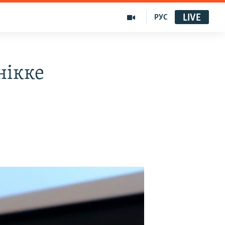
LIVE
РУС
нікке