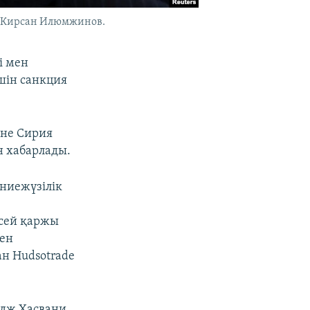
і Кирсан Илюмжинов.
і мен
шін санкция
іне Сирия
н хабарлады.
үниежүзілік
сей қаржы
мен
н Hudsotrade
рдж Хасвани.