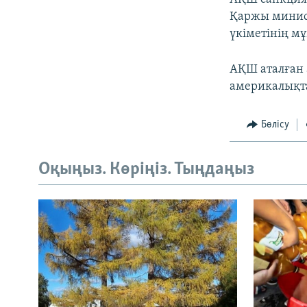
Қаржы минист
үкіметінің м
АҚШ аталған 
америкалықта
Бөлісу
Оқыңыз. Көріңіз. Тыңдаңыз