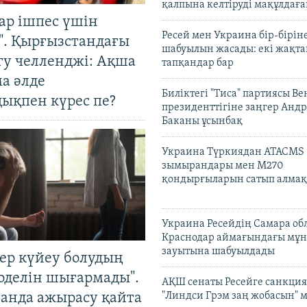
қалпына келтіруді мақұлдағ
ар ішпес үшін
Ресей мен Украина бір-біріне
". Қырғызстандағы
шабуылын жасады: екі жақта
гу челленджі: Ақша
тапқандар бар
а әлде
Биліктегі "Тиса" партиясы В
ықпен күрес пе?
президенттігіне заңгер Анд
Баканы ұсынбақ
Украина Түркиядан ATACMS
зымырандары мен M270
қондырғыларын сатып алмақ
Украина Ресейдің Самара об
Краснодар аймағындағы мұ
зауытына шабуылдады
тер күйеу болудың
оделін шығармады".
АҚШ сенаты Ресейге санкция
танда ажырасу қайта
"Линдси Грэм заң жобасын" 