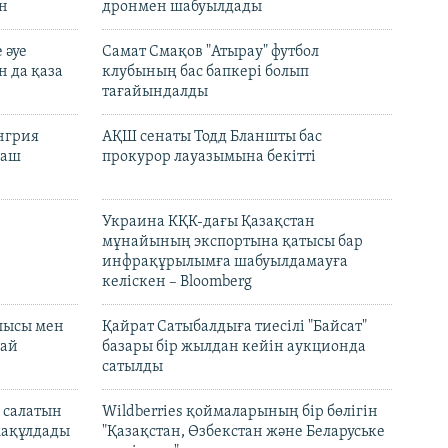
ан
дронмен шабуылдады
 әуе
Самат Смақов "Атырау" футбол
н да қаза
клубының бас бапкері болып
тағайындалды
енгрия
АҚШ сенаты Тодд Бланшты бас
раш
прокурор лауазымына бекітті
Украина КҚК-дағы Қазақстан
мұнайының экспортына қатысы бар
инфрақұрылымға шабуылдамауға
келіскен – Bloomberg
лысы мен
Қайрат Сатыбалдыға тиесілі "Байсат"
най
базары бір жылдан кейін аукционда
сатылды
 салатын
Wildberries қоймаларының бір бөлігін
мақұлдады
"Қазақстан, Өзбекстан және Беларуське