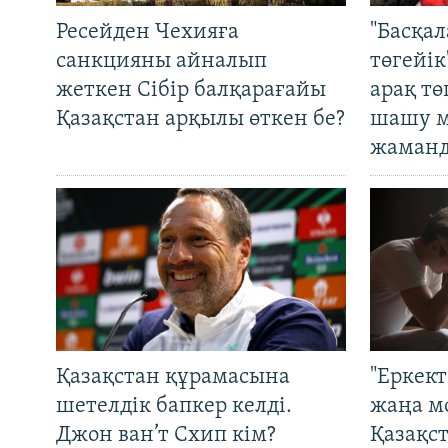
Ресейден Чехияға
"Басқал
санкцияны айналып
төгейік
жеткен Сібір балқарағайы
арақ тө
Қазақстан арқылы өткен бе?
шашу м
жаманд
Қазақстан құрамасына
"Еркек
шетелдік бапкер келді.
жаңа м
Джон ван’т Схип кім?
Қазақс