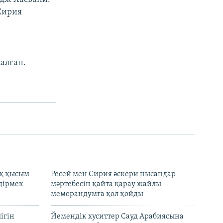
Сирия
алған.
қ қысым
Ресей мен Сирия әскери нысандар
дірмек
мәртебесін қайта қарау жайлы
меморандумға қол қойды
ігін
Йемендік хуситтер Сауд Арабиясына