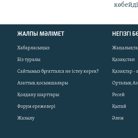
көбейді
ЖАЛПЫ МӘЛІМЕТ
НЕГІЗГІ 
Хабарласыңыз
Жаңалықта
Біз туралы
Қазақстан
Русский
Сайтымыз бұғатталса не істеу керек?
Қазақтар - 
Азаттық қосымшалары
Орталық А
ЖАЗЫЛЫҢЫЗ
Қолдану шарттары
Ресей
Форум ережелері
Қытай
Жазылу
Әлем
Басқа тілдерде