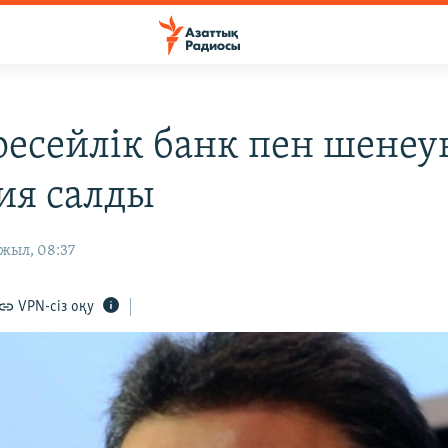
есейлік банк пен шенеу
ия салды
жыл, 08:37
VPN-сіз оқу