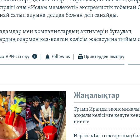
рлігі оны «Ислам мемлекеті» экстремистік тобынан 
ұнай сатып алуына делдал болған деп санайды.
адамдар мен компаниялардың активтерін бұғаулап,
рдың олармен кез-келген келісім жасасуына тыйым с
VPN-сіз оқу
Follow us
Принтерден шығару
Жаңалықтар
Трамп Иранды экономикалы
арқылы келісімге келуге көн
ниетте
Израиль Газа секторының бөл