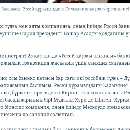
 басшысы, Ресей құрамындағы Калмыкияның экс-президент
е тұлға мен алты компанияға, оның ішінде Ресей банк
унігіне Сирия президенті Башар Асадты қолдағаны ү
нистрлігі 25 қарашада «Ресей қаржы альянсы» банк
аржылық транзакция жасағаны үшін санкция салғаны
іне осы банкке қатысы бар тағы екі ресейлік тұлға – Д
рациясының басшысы, Ресей құрамындағы Калмыкия
ының бұрынғы президенті Кирсан Илюмжинов пен «Ре
кі басшыларының бірі Мудалал Хури де ілінген. Хури
р бірнеше компания, оның ішінде Мәскеуде орналасқа
аниясына да санкция салынған.
салған төрт адамның бірі - сириялық бизнесмен Джо