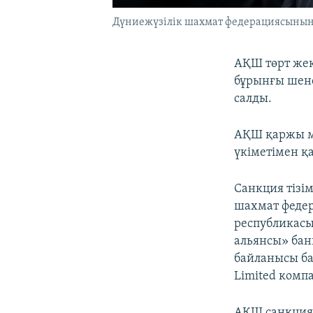
Дүниежүзілік шахмат федерациясының
АҚШ төрт жек
бұрынғы шене
салды.
АҚШ қаржы ми
үкіметімен қ
Санкция тізім
шахмат феде
республикас
альянсы» бан
байланысы ба
Limited комп
АҚШ санкция 