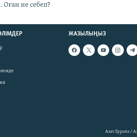
. Оған не себеп?
БӨЛІМДЕР
ЖАЗЫЛЫҢЫЗ
р
әлемде
зия
Азат Еуропа / 