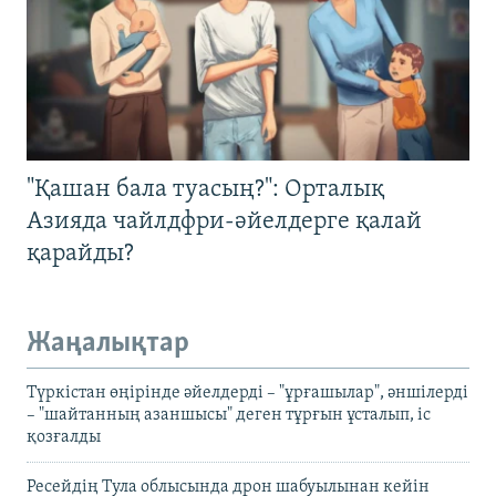
"Қашан бала туасың?": Орталық
Азияда чайлдфри-әйелдерге қалай
қарайды?
Жаңалықтар
Түркістан өңірінде әйелдерді – "ұрғашылар", әншілерді
– "шайтанның азаншысы" деген тұрғын ұсталып, іс
қозғалды
Ресейдің Тула облысында дрон шабуылынан кейін