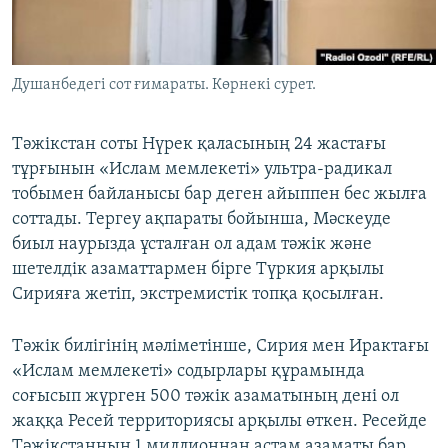
ЖАЗЫЛЫҢЫЗ
Душанбедегі сот ғимараты. Көрнекі сурет.
Басқа тілдерде
Тәжікстан соты Нүрек қаласының 24 жастағы
тұрғынын «Ислам мемлекеті» ультра-радикал
тобымен байланысы бар деген айыппен бес жылға
соттады. Тергеу ақпараты бойынша, Мәскеуде
биыл наурызда ұсталған ол адам тәжік және
шетелдік азаматтармен бірге Түркия арқылы
Сирияға жетіп, экстремистік топқа қосылған.
Тәжік билігінің мәліметінше, Сирия мен Ирактағы
«Ислам мемлекеті» содырлары құрамында
соғысып жүрген 500 тәжік азаматының дені ол
жаққа Ресей территориясы арқылы өткен. Ресейде
Тәжікстанның 1 миллионнан астам азаматы бар