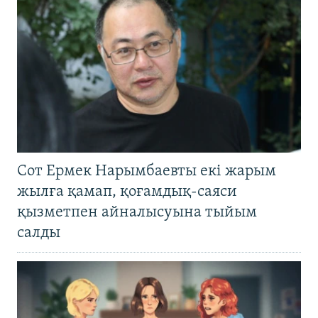
Сот Ермек Нарымбаевты екі жарым
жылға қамап, қоғамдық-саяси
қызметпен айналысуына тыйым
салды