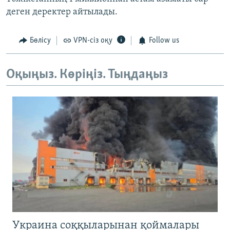
деген деректер айтылады.
Бөлісу
VPN-сіз оқу
Follow us
Оқыңыз. Көріңіз. Тыңдаңыз
Украина соққыларынан қоймалары