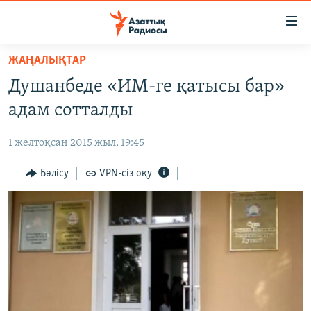
Accessibility
links
Skip
ЖАҢАЛЫҚТАР
to
ЖАҢАЛЫҚТАР
Душанбеде «ИМ-ге қатысы бар»
main
САЯСАТ
content
адам сотталды
AZATTYQTV
Skip
to
1 желтоқсан 2015 жыл, 19:45
ҚАҢТАР ОҚИҒАСЫ
main
АДАМ ҚҰҚЫҚТАРЫ
Бөлісу
VPN-сіз оқу
Navigation
Skip
ӘЛЕУМЕТ
to
ӘЛЕМ
Search
АРНАЙЫ ЖОБАЛАР
Русский