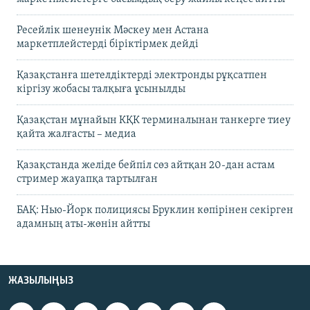
Ресейлік шенеунік Мәскеу мен Астана
маркетплейстерді біріктірмек дейді
Қазақстанға шетелдіктерді электронды рұқсатпен
кіргізу жобасы талқыға ұсынылды
Қазақстан мұнайын КҚК терминалынан танкерге тиеу
қайта жалғасты – медиа
Қазақстанда желіде бейпіл сөз айтқан 20-дан астам
стример жауапқа тартылған
БАҚ: Нью-Йорк полициясы Бруклин көпірінен секірген
адамның аты-жөнін айтты
ЖАЗЫЛЫҢЫЗ