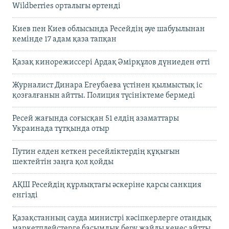
Wildberries орталығы өртенді
Киев пен Киев облысында Ресейдің әуе шабуылынан
кемінде 17 адам қаза тапқан
Қазақ кинорежиссері Ардақ Әмірқұлов дүниеден өтті
Журналист Динара Егеубаева үстінен қылмыстық іс
қозғалғанын айтты. Полиция түсініктеме бермеді
Ресей жағында соғысқан 51 елдің азаматтары
Украинада тұтқында отыр
Путин елден кеткен ресейліктердің құқығын
шектейтін заңға қол қойды
АҚШ Ресейдің құрлықтағы әскеріне қарсы санкция
енгізді
Қазақстанның сауда министрі кәсіпкерлерге отандық
маркетплейстерге басымдық беру жайлы кеңес айтты