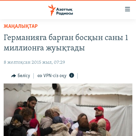
Accessibility
links
Skip
ЖАҢАЛЫҚТАР
to
ЖАҢАЛЫҚТАР
Германияға барған босқын саны 1
main
САЯСАТ
content
миллионға жуықтады
AZATTYQTV
Skip
to
8 желтоқсан 2015 жыл, 07:29
ҚАҢТАР ОҚИҒАСЫ
main
АДАМ ҚҰҚЫҚТАРЫ
Бөлісу
VPN-сіз оқу
Navigation
Skip
ӘЛЕУМЕТ
to
ӘЛЕМ
Search
АРНАЙЫ ЖОБАЛАР
Русский