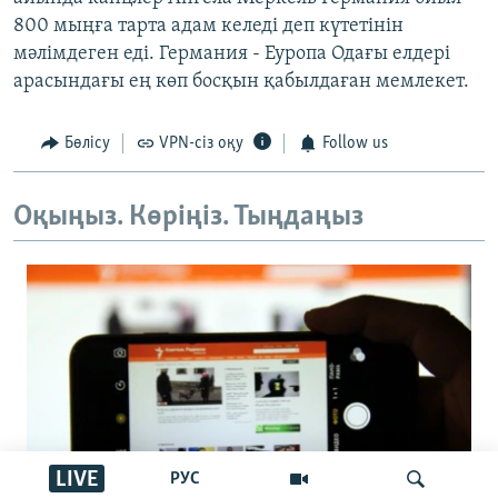
800 мыңға тарта адам келеді деп күтетінін
мәлімдеген еді. Германия - Еуропа Одағы елдері
арасындағы ең көп босқын қабылдаған мемлекет.
Бөлісу
VPN-сіз оқу
Follow us
Оқыңыз. Көріңіз. Тыңдаңыз
LIVE
РУС