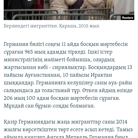
ЖАЗЫЛЫҢЫЗ
Берлиндегі мигранттан. Қараша, 2015 жыл.
Басқа тілдерде
Германия билігі соңғы 11 айда босқын мәртебесін
сұраған 965 мың адамды тіркеді. Ішкі істер
министрлігінің мәліметі бойынша, олардың
жартысынан көбі - сириялықтар. Босқындардың 13
пайызы Ауғанстаннан, 10 пайызы Ирактан
шыққандар. Германияға келушілер саны ауа-райы
салқындаса да толастамай тұр. Өткен айдың өзінде
206 мың 100 адам босқын мәртебесін сұраған.
Мұндай сан бұрын-соңды болмаған.
Қазір Германиядағы жаңа мигранттар саны 2014
жылғы көрсеткіштен төрт есеге асып кетеді. Тамыз
айында канцлер Ангела Меркель Германия биыл