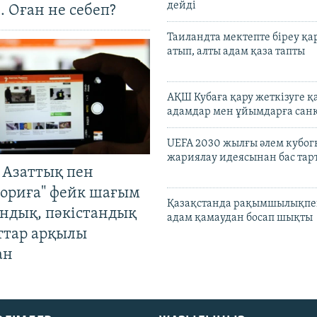
дейді
. Оған не себеп?
Таиландта мектепте біреу қа
атып, алты адам қаза тапты
АҚШ Кубаға қару жеткізуге қ
адамдар мен ұйымдарға сан
UEFA 2030 жылғы әлем кубог
жариялау идеясынан бас та
 Азаттық пен
ориға" фейк шағым
Қазақстанда рақымшылықпен
андық, пәкістандық
адам қамаудан босап шықты
ттар арқылы
ан