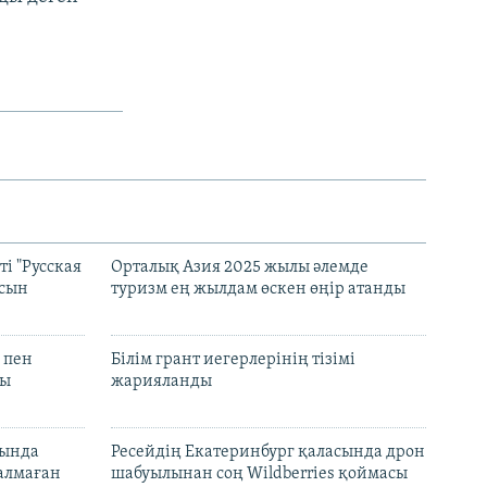
і "Русская
Орталық Азия 2025 жылы әлемде
асын
туризм ең жылдам өскен өңір атанды
 пен
Білім грант иегерлерінің тізімі
лы
жарияланды
нында
Ресейдің Екатеринбург қаласында дрон
талмаған
шабуылынан соң Wildberries қоймасы