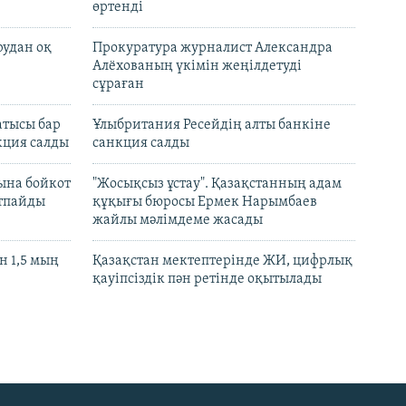
өртенді
рудан оқ
Прокуратура журналист Александра
Алёхованың үкімін жеңілдетуді
сұраған
атысы бар
Ұлыбритания Ресейдің алты банкіне
кция салды
санкция салды
ына бойкот
"Жосықсыз ұстау". Қазақстанның адам
ртпайды
құқығы бюросы Ермек Нарымбаев
жайлы мәлімдеме жасады
 1,5 мың
Қазақстан мектептерінде ЖИ, цифрлық
қауіпсіздік пән ретінде оқытылады