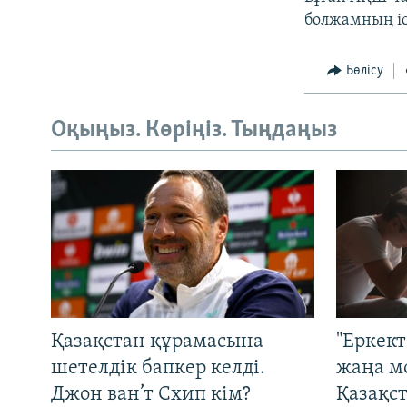
болжамның іс
Бөлісу
Оқыңыз. Көріңіз. Тыңдаңыз
Қазақстан құрамасына
"Еркек
шетелдік бапкер келді.
жаңа м
Джон ван’т Схип кім?
Қазақс