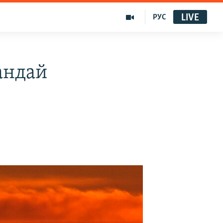
LIVE
РУС
андай