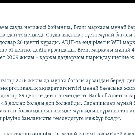
ағы сауда нәтижесі бойынша, Brent маркалы мұнай ба
лардан төмендеді. Сауда аяқталар тұста мұнай бағасы 
 доллар 26 центті құрады. АҚШ-та өндірілетін WTI ма
лар 51 центке дейін арзандады. Brent маркалы мұнай 
рет 2009 жылы – қаржы дағдарысы шарықтау шегіне ж
шылар 2016 жылы да мұнай бағасы арзандай береді де
энергетикалық ақпарат агенттігі мұнай бағасына жас
доллар 89 центке дейін төмендетті. Bank of America 
 48 доллар болады деп болжайды. Сарапшылар мұнай 
жасаған болжамдарын әлемде мұнайдың сұраныстан а
ірілуіне байланысты төмендетуге мәжбүр болды.
тақтатастан өндірілетін мұнай көлемі кәдімгідей аза