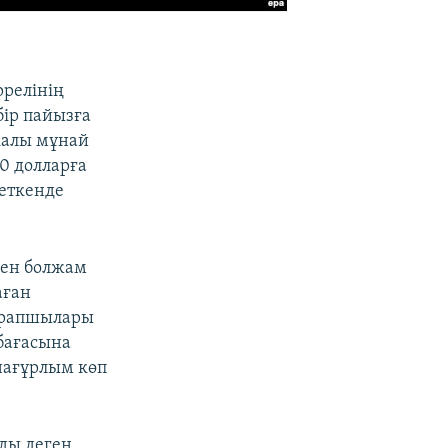
ррелінің
бір пайызға
ркалы мұнай
40 долларға
еткенде
ген болжам
аған
сарапшылары
бағасына
нағұрлым көп
яды деген