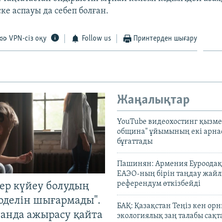
ке аспауы да себеп болған.
VPN-сіз оқу
Follow us
Принтерден шығару
Жаңалықтар
YouTube видеохостинг қызмет
община" ұйымының екі арн
бұғаттады
Пашинян: Армения Еуроодақ
ЕАЭО-ның бірін таңдау жай
референдум өткізбейді
тер күйеу болудың
оделін шығармады".
БАҚ: Қазақстан Теңіз кен ор
танда ажырасу қайта
экологиялық заң талабы сақ