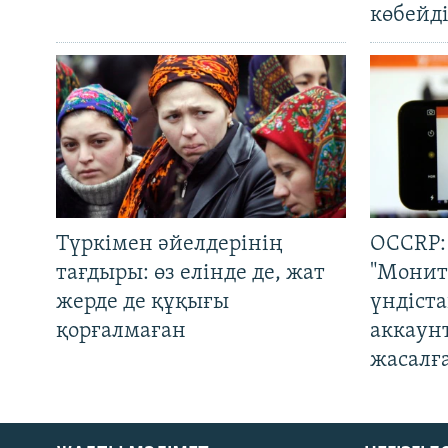
көбейді
Түркімен әйелдерінің
OCCRP:
тағдыры: өз елінде де, жат
"Монит
жерде де құқығы
үндіст
қорғалмаған
аккаун
жасалғ