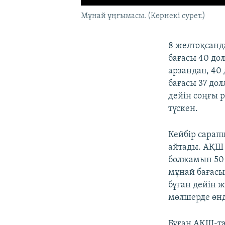
Мұнай ұңғымасы. (Көрнекі сурет.)
8 желтоқсанд
бағасы 40 дол
арзандап, 40
бағасы 37 дол
дейін соңғы 
түскен.
Кейбір сарап
айтады. АҚШ 
болжамын 50 
мұнай бағасы
бұған дейін 
мөлшерде өнд
Бұған АҚШ-та 