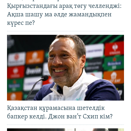
Қырғызстандағы арақ төгу челленджі:
Ақша шашу ма әлде жамандықпен
күрес пе?
Қазақстан құрамасына шетелдік
бапкер келді. Джон ван’т Схип кім?