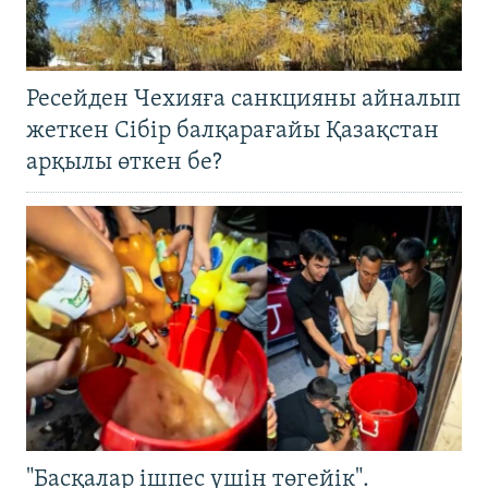
Ресейден Чехияға санкцияны айналып
жеткен Сібір балқарағайы Қазақстан
арқылы өткен бе?
"Басқалар ішпес үшін төгейік".