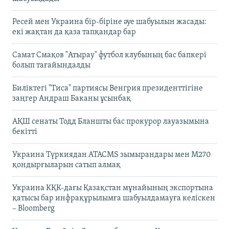
Ресей мен Украина бір-біріне әуе шабуылын жасады:
екі жақтан да қаза тапқандар бар
Самат Смақов "Атырау" футбол клубының бас бапкері
болып тағайындалды
Биліктегі "Тиса" партиясы Венгрия президенттігіне
заңгер Андраш Баканы ұсынбақ
АҚШ сенаты Тодд Бланшты бас прокурор лауазымына
бекітті
Украина Түркиядан ATACMS зымырандары мен M270
қондырғыларын сатып алмақ
Украина КҚК-дағы Қазақстан мұнайының экспортына
қатысы бар инфрақұрылымға шабуылдамауға келіскен
– Bloomberg