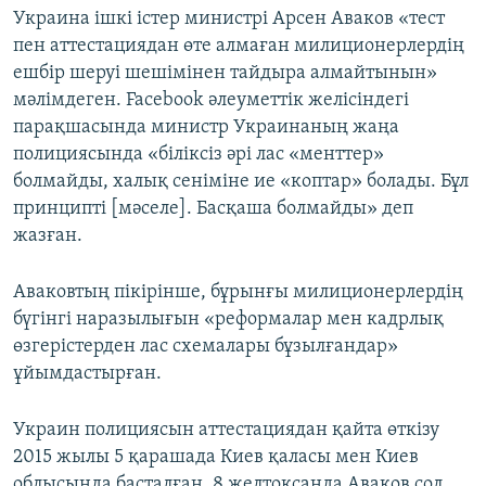
Украина ішкі істер министрі Арсен Аваков «тест
пен аттестациядан өте алмаған милиционерлердің
ешбір шеруі шешімінен тайдыра алмайтынын»
мәлімдеген. Facebook әлеуметтік желісіндегі
парақшасында министр Украинаның жаңа
полициясында «біліксіз әрі лас «менттер»
болмайды, халық сеніміне ие «коптар» болады. Бұл
принципті [мәселе]. Басқаша болмайды» деп
жазған.
Аваковтың пікірінше, бұрынғы милиционерлердің
бүгінгі наразылығын «реформалар мен кадрлық
өзгерістерден лас схемалары бұзылғандар»
ұйымдастырған.
Украин полициясын аттестациядан қайта өткізу
2015 жылы 5 қарашада Киев қаласы мен Киев
облысында басталған. 8 желтоқсанда Аваков сол