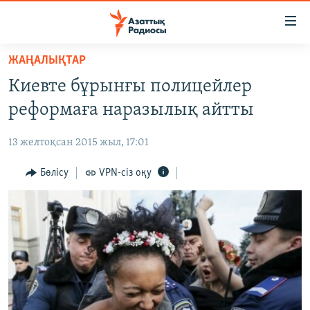
Accessibility
links
Skip
ЖАҢАЛЫҚТАР
to
ЖАҢАЛЫҚТАР
Киевте бұрынғы полицейлер
main
САЯСАТ
content
реформаға наразылық айтты
AZATTYQTV
Skip
to
13 желтоқсан 2015 жыл, 17:01
ҚАҢТАР ОҚИҒАСЫ
main
АДАМ ҚҰҚЫҚТАРЫ
Бөлісу
VPN-сіз оқу
Navigation
Skip
ӘЛЕУМЕТ
to
ӘЛЕМ
Search
АРНАЙЫ ЖОБАЛАР
Русский