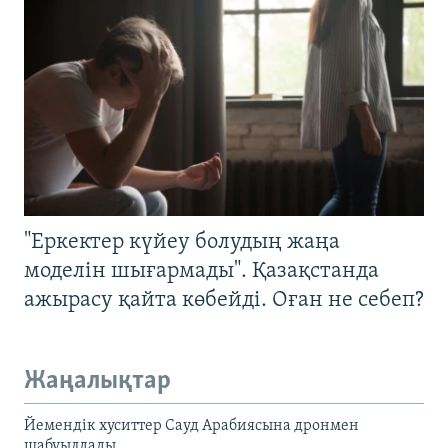
"Еркектер күйеу болудың жаңа
моделін шығармады". Қазақстанда
ажырасу қайта көбейді. Оған не себеп?
Жаңалықтар
Йемендік хуситтер Сауд Арабиясына дронмен
шабуылдады