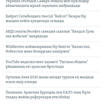
Украина Ресейдің Самара облысы мен Краснодар
аймағындағы мұнай зауытына шабуылдады
Қайрат Сатыбалдыға тиесілі "Байсат" базары бір
жылдан кейін аукционда сатылды
АҚШ сенаты Ресейге санкция салатын "Линдси Грэм
заң жобасын" мақұлдады
Wildberries қоймаларының бір бөлігін "Қазақстан,
Өзбекстан және Беларуське көшірмек"
YouTube видеохостинг қызметі "Русская община"
ұйымының екі арнасын бұғаттады
Орталық Азия 2025 жылы әлемде туризм ең жылдам
өскен өңір атанды
Пашинян: Армения Еуроодақ пен ЕАЭО-ның бірін
таңдау жайлы референдум өткізбейді