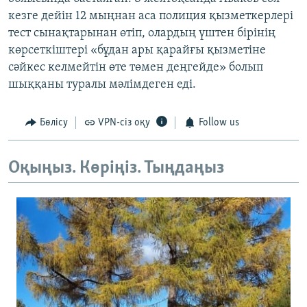
кезге дейін 12 мыңнан аса полиция қызметкерлері
тест сынақтарынан өтіп, олардың үштен бірінің
көрсеткіштері «бұдан ары қарайғы қызметіне
сәйкес келмейтін өте төмен деңгейде» болып
шыққаны туралы мәлімдеген еді.
Бөлісу
VPN-сіз оқу
Follow us
Оқыңыз. Көріңіз. Тыңдаңыз