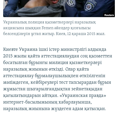
ЖАЗЫЛЫҢЫЗ
Украиналық полиция қызметкерлері наразылық
акциясына шыққан Femen әйелдер қозғалысы
Басқа тілдерде
белсенділерін ұстап жатыр. Киев, 12 қараша 2015 жыл.
Киевте Украина ішкі істер министрлігі алдында
2015 жылы қайта аттестациялаудан соң қызметтен
босатылған бұрынғы милиция қызметкерлері
наразылық жиынын өткізді. Олар қайта
аттестациялау бұрмалаушылықпен өткізілгенін
мәлімдеген, кейбіреулері тест тапсырардан бұрын
жұмыстан шығарылғандықтан зейнетақыдан
қағылатындарын айтқан. «Украинская правда»
интернет-басылымының хабарлауынша,
наразылық жиынына жүздеген адам қатысқан.