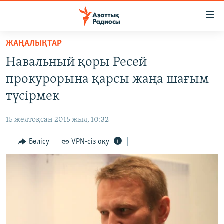
Accessibility
links
Skip
ЖАҢАЛЫҚТАР
to
ЖАҢАЛЫҚТАР
Навальный қоры Ресей
main
САЯСАТ
content
прокурорына қарсы жаңа шағым
AZATTYQTV
Skip
түсірмек
to
ҚАҢТАР ОҚИҒАСЫ
main
15 желтоқсан 2015 жыл, 10:32
АДАМ ҚҰҚЫҚТАРЫ
Navigation
Skip
Бөлісу
VPN-сіз оқу
ӘЛЕУМЕТ
to
ӘЛЕМ
Search
АРНАЙЫ ЖОБАЛАР
Русский