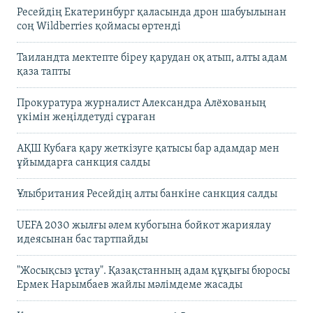
Ресейдің Екатеринбург қаласында дрон шабуылынан
соң Wildberries қоймасы өртенді
Таиландта мектепте біреу қарудан оқ атып, алты адам
қаза тапты
Прокуратура журналист Александра Алёхованың
үкімін жеңілдетуді сұраған
АҚШ Кубаға қару жеткізуге қатысы бар адамдар мен
ұйымдарға санкция салды
Ұлыбритания Ресейдің алты банкіне санкция салды
UEFA 2030 жылғы әлем кубогына бойкот жариялау
идеясынан бас тартпайды
"Жосықсыз ұстау". Қазақстанның адам құқығы бюросы
Ермек Нарымбаев жайлы мәлімдеме жасады