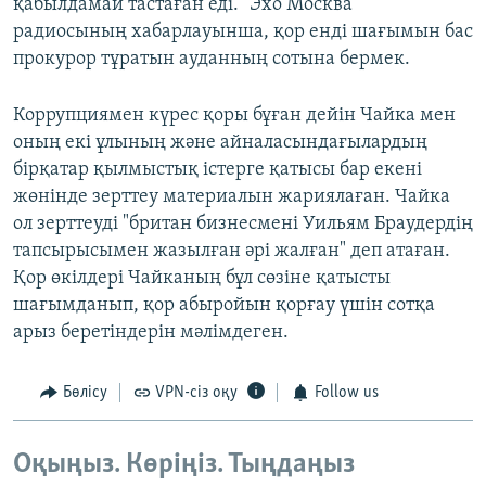
қабылдамай тастаған еді. "Эхо Москва"
радиосының хабарлауынша, қор енді шағымын бас
прокурор тұратын ауданның сотына бермек.
Коррупциямен күрес қоры бұған дейін Чайка мен
оның екі ұлының және айналасындағылардың
бірқатар қылмыстық істерге қатысы бар екені
жөнінде зерттеу материалын жариялаған. Чайка
ол зерттеуді "британ бизнесмені Уильям Браудердің
тапсырысымен жазылған әрі жалған" деп атаған.
Қор өкілдері Чайканың бұл сөзіне қатысты
шағымданып, қор абыройын қорғау үшін сотқа
арыз беретіндерін мәлімдеген.
Бөлісу
VPN-сіз оқу
Follow us
Оқыңыз. Көріңіз. Тыңдаңыз