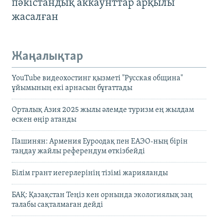
пәкістандық аккаунттар арқылы
жасалған
Жаңалықтар
YouTube видеохостинг қызметі "Русская община"
ұйымының екі арнасын бұғаттады
Орталық Азия 2025 жылы әлемде туризм ең жылдам
өскен өңір атанды
Пашинян: Армения Еуроодақ пен ЕАЭО-ның бірін
таңдау жайлы референдум өткізбейді
Білім грант иегерлерінің тізімі жарияланды
БАҚ: Қазақстан Теңіз кен орнында экологиялық заң
талабы сақталмаған дейді