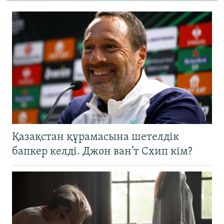
Қазақстан құрамасына шетелдік
бапкер келді. Джон ван’т Схип кім?