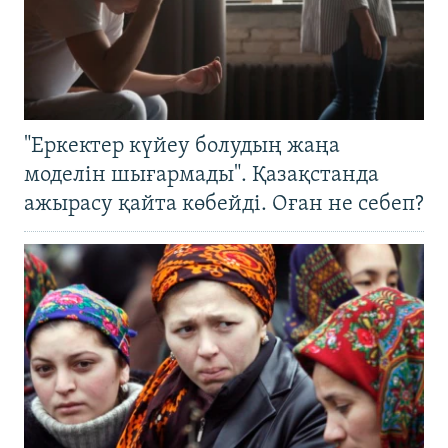
"Еркектер күйеу болудың жаңа
моделін шығармады". Қазақстанда
ажырасу қайта көбейді. Оған не себеп?