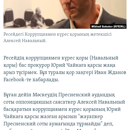
ЖАЗЫЛЫҢЫЗ
Басқа тілдерде
Ресейдегі Коррупциямен күрес қорының жетекшісі
Алексей Навальный.
Ресейдің коррупциямен күрес қоры (Навальный
қоры) бас прокурор Юрий Чайкаға қарсы жаңа
арыз түсірмек. Бұл туралы қор заңгері Иван Жданов
Facebook-те хабарлады.
Бұған дейін Мәскеудің Пресненский аудандық
соты оппозицияшыл саясаткер Алексей Навальный
басқаратын коррупциямен күрес қорының Юрий
Чайкаға қарсы жазған арызын "жауапкер
Пресненский соты аумағында тұрмайды" деп,