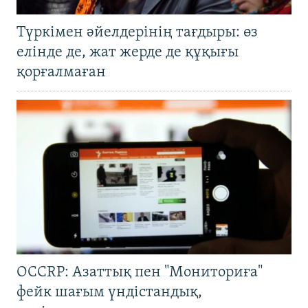
Түркімен әйелдерінің тағдыры: өз
елінде де, жат жерде де құқығы
қорғалмаған
OCCRP: Азаттық пен "Мониториға"
фейк шағым үндістандық,