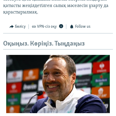
қатысты жеңілдетілген салық мәселесін ұзарту да
қарастырылмақ.
Бөлісу
VPN-сіз оқу
Follow us
Оқыңыз. Көріңіз. Тыңдаңыз