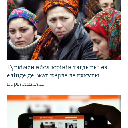
Түркімен әйелдерінің тағдыры: өз
елінде де, жат жерде де құқығы
қорғалмаған