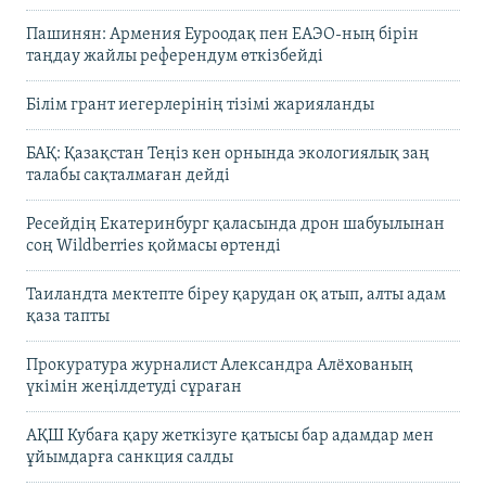
Пашинян: Армения Еуроодақ пен ЕАЭО-ның бірін
таңдау жайлы референдум өткізбейді
Білім грант иегерлерінің тізімі жарияланды
БАҚ: Қазақстан Теңіз кен орнында экологиялық заң
талабы сақталмаған дейді
Ресейдің Екатеринбург қаласында дрон шабуылынан
соң Wildberries қоймасы өртенді
Таиландта мектепте біреу қарудан оқ атып, алты адам
қаза тапты
Прокуратура журналист Александра Алёхованың
үкімін жеңілдетуді сұраған
АҚШ Кубаға қару жеткізуге қатысы бар адамдар мен
ұйымдарға санкция салды