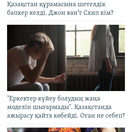
Қазақстан құрамасына шетелдік
бапкер келді. Джон ван’т Схип кім?
"Еркектер күйеу болудың жаңа
моделін шығармады". Қазақстанда
ажырасу қайта көбейді. Оған не себеп?