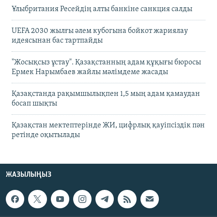
Ұлыбритания Ресейдің алты банкіне санкция салды
UEFA 2030 жылғы әлем кубогына бойкот жариялау
идеясынан бас тартпайды
"Жосықсыз ұстау". Қазақстанның адам құқығы бюросы
Ермек Нарымбаев жайлы мәлімдеме жасады
Қазақстанда рақымшылықпен 1,5 мың адам қамаудан
босап шықты
Қазақстан мектептерінде ЖИ, цифрлық қауіпсіздік пән
ретінде оқытылады
ЖАЗЫЛЫҢЫЗ