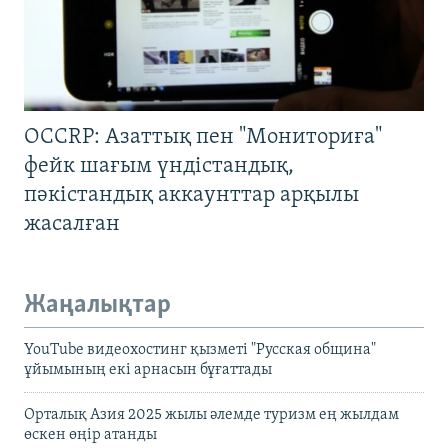
OCCRP: Азаттық пен "Мониториға"
фейк шағым үндістандық,
пәкістандық аккаунттар арқылы
жасалған
Жаңалықтар
YouTube видеохостинг қызметі "Русская община"
ұйымының екі арнасын бұғаттады
Орталық Азия 2025 жылы әлемде туризм ең жылдам
өскен өңір атанды