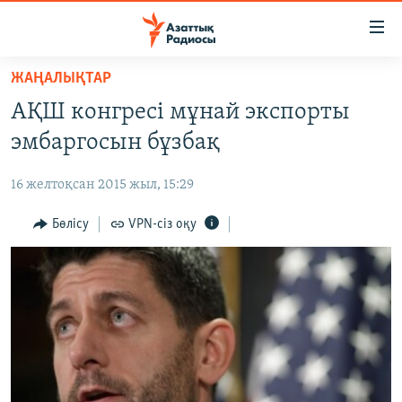
Accessibility
links
Skip
ЖАҢАЛЫҚТАР
to
ЖАҢАЛЫҚТАР
АҚШ конгресі мұнай экспорты
main
САЯСАТ
content
эмбаргосын бұзбақ
AZATTYQTV
Skip
to
16 желтоқсан 2015 жыл, 15:29
ҚАҢТАР ОҚИҒАСЫ
main
АДАМ ҚҰҚЫҚТАРЫ
Бөлісу
VPN-сіз оқу
Navigation
Skip
ӘЛЕУМЕТ
to
ӘЛЕМ
Search
АРНАЙЫ ЖОБАЛАР
Русский