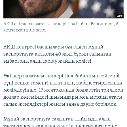
ЖАЗЫЛЫҢЫЗ
АҚШ өкілдер палатасы спикері Пол Райан. Вашингтон, 8
желтоқсан 2015 жыл.
Басқа тілдерде
АҚШ конгресі басшылары бұл елден мұнай
экспорттауға қатысты 40 жыл бұрын салынған
эмбаргоны алып тастау жайын келісті.
Өкілдер палатасы спикері Пол Райанның сейсенбі
күні кешке төменгі палатаның жабық отырысында
мәлімдеуінше, 17 желтоқсанда бюджеттің триллион
доллар көлеміндегі шығындары мен мерзімі өткен
салық жеңілдіктері жайлы заңға дауыс берілмек.
Мұнай экспорттауға салынған тыйымды алып
тастауға қоса қалпына келетін энергия көздеріне