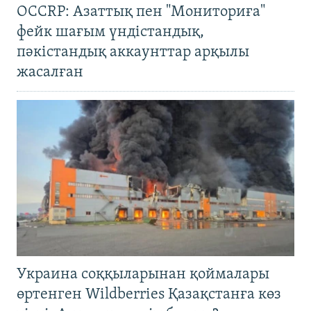
OCCRP: Азаттық пен "Мониториға"
фейк шағым үндістандық,
пәкістандық аккаунттар арқылы
жасалған
Украина соққыларынан қоймалары
өртенген Wildberries Қазақстанға көз