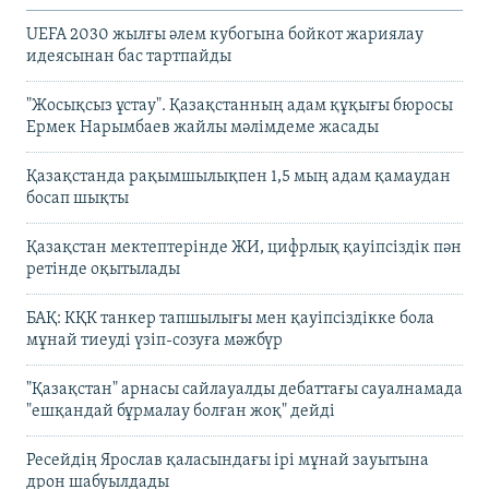
UEFA 2030 жылғы әлем кубогына бойкот жариялау
идеясынан бас тартпайды
"Жосықсыз ұстау". Қазақстанның адам құқығы бюросы
Ермек Нарымбаев жайлы мәлімдеме жасады
Қазақстанда рақымшылықпен 1,5 мың адам қамаудан
босап шықты
Қазақстан мектептерінде ЖИ, цифрлық қауіпсіздік пән
ретінде оқытылады
БАҚ: КҚК танкер тапшылығы мен қауіпсіздікке бола
мұнай тиеуді үзіп-созуға мәжбүр
"Қазақстан" арнасы сайлауалды дебаттағы сауалнамада
"ешқандай бұрмалау болған жоқ" дейді
Ресейдің Ярослав қаласындағы ірі мұнай зауытына
дрон шабуылдады