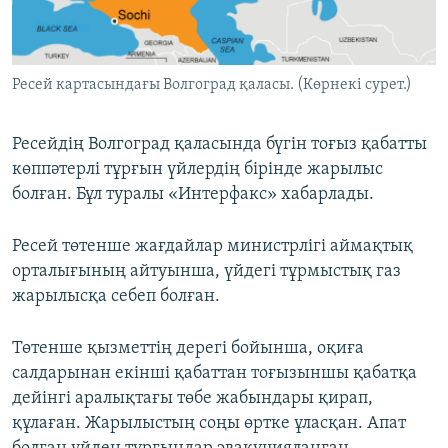
ЖАЗЫЛЫҢЫЗ
Ресей картасындағы Волгоград қаласы. (Көрнекі сурет.)
Басқа тілдерде
Ресейдің Волгоград қаласында бүгін тоғыз қабатты
көппәтерлі тұрғын үйлердің бірінде жарылыс
болған. Бұл туралы «Интерфакс» хабарлады.
Ресей төтенше жағдайлар министрлігі аймақтық
орталығының айтуынша, үйдегі тұрмыстық газ
жарылысқа себеп болған.
Төтенше қызметтің дерегі бойынша, оқиға
салдарынан екінші қабаттан тоғызыншы қабатқа
дейінгі аралықтағы төбе жабындары қирап,
құлаған. Жарылыстың соңы өртке ұласқан. Апат