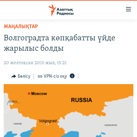
Accessibility
links
Skip
ЖАҢАЛЫҚТАР
to
ЖАҢАЛЫҚТАР
Волгоградта көпқабатты үйде
main
САЯСАТ
content
жарылыс болды
AZATTYQTV
Skip
to
20 желтоқсан 2015 жыл, 15:21
ҚАҢТАР ОҚИҒАСЫ
main
АДАМ ҚҰҚЫҚТАРЫ
Бөлісу
VPN-сіз оқу
Navigation
Skip
ӘЛЕУМЕТ
to
ӘЛЕМ
Search
АРНАЙЫ ЖОБАЛАР
Русский