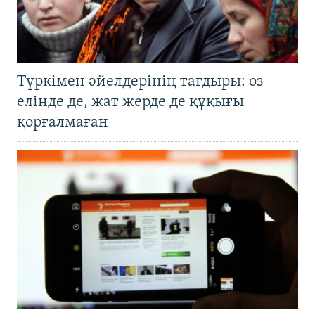
Түркімен әйелдерінің тағдыры: өз
елінде де, жат жерде де құқығы
қорғалмаған