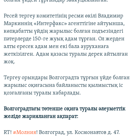
болған үйден тұрғындар эвакуцияланған.
Ресей тергеу комитетінің ресми өкілі Владимир
Маркиннің «Интерфакс» агенттігіне айтуынша,
көпқабатты үйдің жарылыс болған подъезіндегі
пәтерлерде 150-ге жуық адам тұрған. Ол жерден
алты ересек адам мен екі бала ауруханаға
жеткізілген. Адам қазасы туралы дерек айтылған
жоқ.
Тергеу орындары Волгоградта тұрғын үйде болған
жарылыс оқиғасына байланысты қылмыстық іс
қозғалғаны туралы хабарлады.
Волгоградтағы төтенше оқиға туралы әлеуметтік
желіде жарияланған ақпарат:
RT!
#Молния
! Волгоград, ул. Космонавтов д. 47.