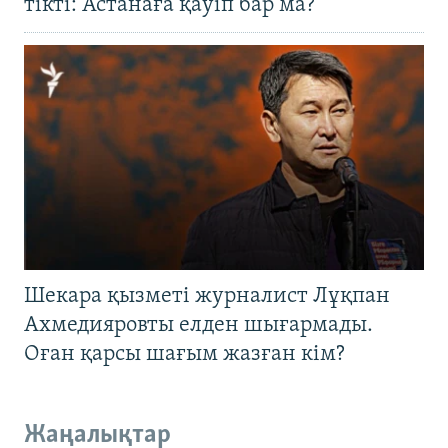
тікті: Астанаға қауіп бар ма?
Шекара қызметі журналист Лұқпан
Ахмедияровты елден шығармады.
Оған қарсы шағым жазған кім?
Жаңалықтар