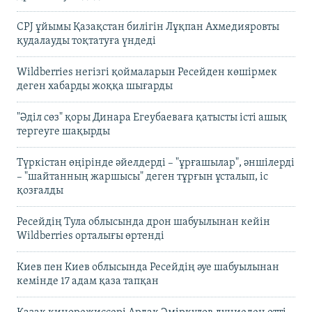
CPJ ұйымы Қазақстан билігін Лұқпан Ахмедияровты
қудалауды тоқтатуға үндеді
Wildberries негізгі қоймаларын Ресейден көшірмек
деген хабарды жоққа шығарды
"Әділ сөз" қоры Динара Егеубаеваға қатысты істі ашық
тергеуге шақырды
Түркістан өңірінде әйелдерді – "ұрғашылар", әншілерді
– "шайтанның жаршысы" деген тұрғын ұсталып, іс
қозғалды
Ресейдің Тула облысында дрон шабуылынан кейін
Wildberries орталығы өртенді
Киев пен Киев облысында Ресейдің әуе шабуылынан
кемінде 17 адам қаза тапқан