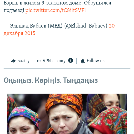
Взрыв в жилом 9-этажном доме. Обрушился
подъезд!
pic.twitter.com/fC8ilfSVF1
— Эльшад Бабаев (МВД) (@Elshad_Babaev)
20
декабря 2015
Бөлісу
VPN-сіз оқу
Follow us
Оқыңыз. Көріңіз. Тыңдаңыз