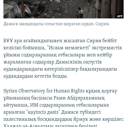
ЖАЗЫЛЫҢЫЗ
Дамаск маңындағы соғыстан қираған аудан. Сирия.
Басқа тілдерде
БҰҰ ара ағайындығымен жасалған Сирия бейбіт
келісімі бойынша, "Ислам мемлекеті" экстремистік
ұйымы содырларының отбасылары мен кейбір
жараланған содырлар Дамаскінің оңтүстік
аудандарындағы көтерілісшілер бақылауындағы
аудандардан кететін болды.
Syrian Observatory for Human Rights құқық қорғау
ұйымының басшысы Рами Абдулрахамның
айтуынша, ИМ содырларының отбасыларына
арналған "қауіпсіз дәліз" Дамаск түбіндегі
палестиналық босқындардың Ярмук және көршілес
Хаджар әл-Асвадтағы лагерінен беріледі.