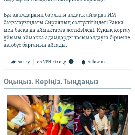
Бұл адамдардың барлығы алдағы айларда ИМ
бақылауындағы Сирияның солтүстігіндегі Ракка
мен басқа да аймақтарға жеткізіледі. Құқық қорғау
ұйымы аймаққа адамдарды тасымалдауға бірнеше
автобус барғанын айтады.
Бөлісу
VPN-сіз оқу
Follow us
Оқыңыз. Көріңіз. Тыңдаңыз