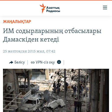
Accessibility
links
Skip
ЖАҢАЛЫҚТАР
to
ЖАҢАЛЫҚТАР
ИМ содырларының отбасылары
main
САЯСАТ
content
Дамаскіден кетеді
AZATTYQTV
Skip
to
25 желтоқсан 2015 жыл, 07:42
ҚАҢТАР ОҚИҒАСЫ
main
АДАМ ҚҰҚЫҚТАРЫ
Бөлісу
VPN-сіз оқу
Navigation
Skip
ӘЛЕУМЕТ
to
ӘЛЕМ
Search
АРНАЙЫ ЖОБАЛАР
Русский