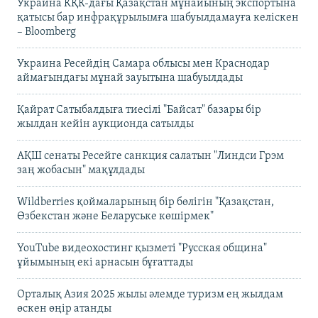
Украина КҚК-дағы Қазақстан мұнайының экспортына
қатысы бар инфрақұрылымға шабуылдамауға келіскен
– Bloomberg
Украина Ресейдің Самара облысы мен Краснодар
аймағындағы мұнай зауытына шабуылдады
Қайрат Сатыбалдыға тиесілі "Байсат" базары бір
жылдан кейін аукционда сатылды
АҚШ сенаты Ресейге санкция салатын "Линдси Грэм
заң жобасын" мақұлдады
Wildberries қоймаларының бір бөлігін "Қазақстан,
Өзбекстан және Беларуське көшірмек"
YouTube видеохостинг қызметі "Русская община"
ұйымының екі арнасын бұғаттады
Орталық Азия 2025 жылы әлемде туризм ең жылдам
өскен өңір атанды