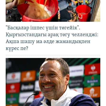
"Басқалар ішпес үшін төгейік".
Қырғызстандағы арақ төгу челленджі:
Ақша шашу ма әлде жамандықпен
күрес пе?