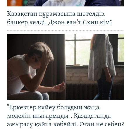
Қазақстан құрамасына шетелдік
бапкер келді. Джон ван’т Схип кім?
"Еркектер күйеу болудың жаңа
моделін шығармады". Қазақстанда
ажырасу қайта көбейді. Оған не себеп?