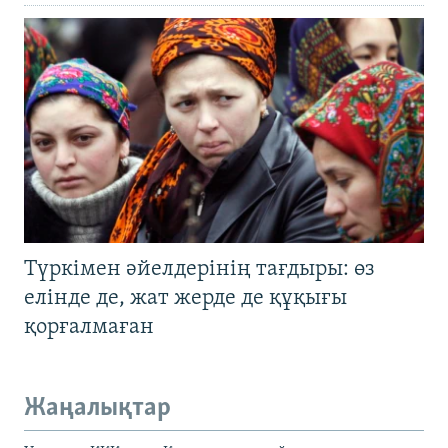
Түркімен әйелдерінің тағдыры: өз
елінде де, жат жерде де құқығы
қорғалмаған
Жаңалықтар