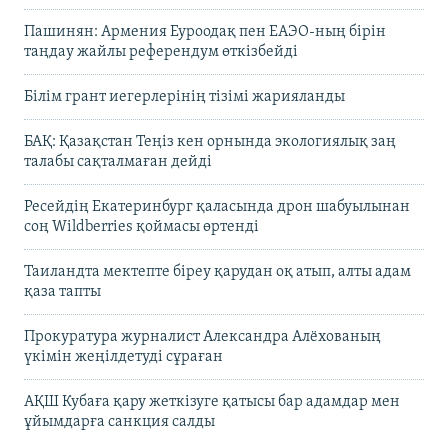
Пашинян: Армения Еуроодақ пен ЕАЭО-ның бірін
таңдау жайлы референдум өткізбейді
Білім грант иегерлерінің тізімі жарияланды
БАҚ: Қазақстан Теңіз кен орнында экологиялық заң
талабы сақталмаған дейді
Ресейдің Екатеринбург қаласында дрон шабуылынан
соң Wildberries қоймасы өртенді
Таиландта мектепте біреу қарудан оқ атып, алты адам
қаза тапты
Прокуратура журналист Александра Алёхованың
үкімін жеңілдетуді сұраған
АҚШ Кубаға қару жеткізуге қатысы бар адамдар мен
ұйымдарға санкция салды