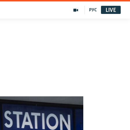
LIVE
РУС