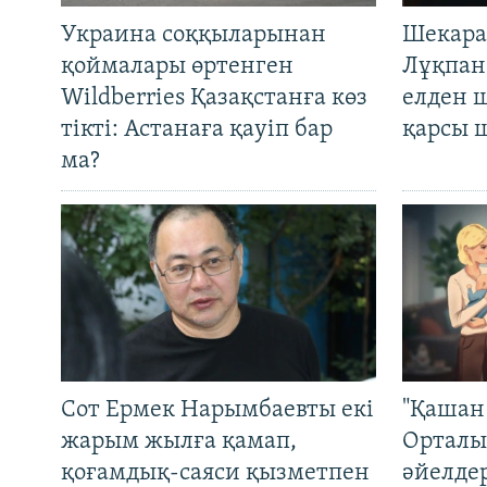
Украина соққыларынан
Шекара
қоймалары өртенген
Лұқпан
Wildberries Қазақстанға көз
елден 
тікті: Астанаға қауіп бар
қарсы 
ма?
Сот Ермек Нарымбаевты екі
"Қашан 
жарым жылға қамап,
Орталы
қоғамдық-саяси қызметпен
әйелде