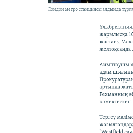
Лондон метро станциясы алдында тұрған
Ұлыбританиял
жарылысқа 10
жастағы Моха
желтоқсанда 
Айыптаушы жа
адам шығынын
Прокуратуран
артында жатт
Рехманның әй
көмектескен.
Тергеу мәлім
жазылғандард
"Westfield са