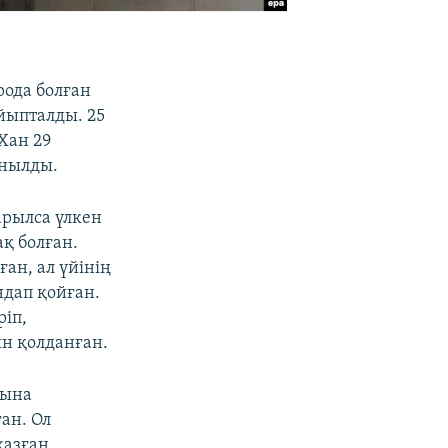
ода болған
йыпталды. 25
Хан 29
анылды.
рылса үлкен
қ болған.
ан, ал үйінің
ндап қойған.
ріп,
ын қолданған.
сына
ан. Ол
жазған.