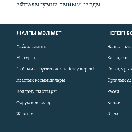
айналысуына тыйым салды
ЖАЛПЫ МӘЛІМЕТ
НЕГІЗГІ 
Хабарласыңыз
Жаңалықта
Біз туралы
Қазақстан
Русский
Сайтымыз бұғатталса не істеу керек?
Қазақтар - 
Азаттық қосымшалары
Орталық А
ЖАЗЫЛЫҢЫЗ
Қолдану шарттары
Ресей
Форум ережелері
Қытай
Жазылу
Әлем
Басқа тілдерде