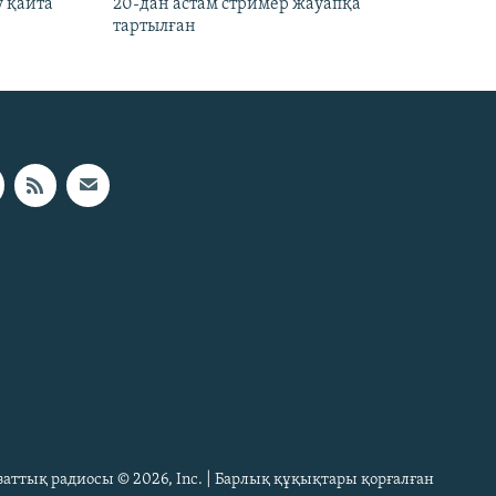
 қайта
20-дан астам стример жауапқа
тартылған
Азаттық радиосы © 2026, Inc. | Барлық құқықтары қорғалған