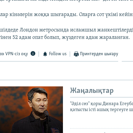
лар кінәлерін жоққа шығарады. Оларға сот үкімі кейі
шілдеде Лондон метросында исламшыл жанкештілерді
інен 52 адам опат болып, жүздеген адам жараланған.
VPN-сіз оқу
Follow us
Принтерден шығару
Жаңалықтар
"Әділ сөз" қоры Динара Егеуб
қатысты істі ашық тергеуге