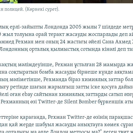
 полицей. (Көрнекі сурет).
ық ерлі-зайыпты Лондонда 2005 жылы 7 шілдеде метр
 жыл толуына орай теракт жасауды жоспарлады деп а
ммед Рехман мен оның 24 жастағы әйелі Сана Ахмед 
Лондонның орталық қылмыстық сотында кінәлі деп т
қтың мәлімдеуінше, Рехман ұсталған 28 мамырда жа
а соқтыратын бомба жасауды бірнеше күнде аяқтама
ың мәліметінше, Рехманда біраз химиялық заттар болғ
ығу ретінде шағын жарылғыш затты іске қосуға дайы
елі оған ebay сайтынан химиялық заттарды сатып әпе
 Рехманның өзі Twitter-де Silent Bomber бүркеншік ат
еттеріне қарағанда, Рехман Twitter-де өзінің парақша
ан қай жерде шабуыл жасауды анықтауға көмек сұрағ
уда орталығы ма әлде Лондон метросы ма?" деген твит 