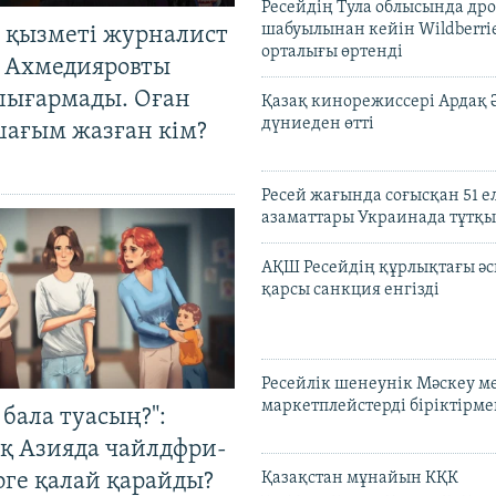
Ресейдің Тула облысында др
шабуылынан кейін Wildberri
 қызметі журналист
орталығы өртенді
 Ахмедияровты
шығармады. Оған
Қазақ кинорежиссері Ардақ 
дүниеден өтті
шағым жазған кім?
Ресей жағында соғысқан 51 е
азаматтары Украинада тұтқы
АҚШ Ресейдің құрлықтағы әс
қарсы санкция енгізді
Ресейлік шенеунік Мәскеу м
маркетплейстерді біріктірме
бала туасың?":
қ Азияда чайлдфри-
рге қалай қарайды?
Қазақстан мұнайын КҚК