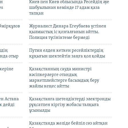
он
Киев пен Киев облысында Ресейдің әуе
es
шабуылынан кемінде 17 адам қаза
тапқан
Әмірқұлов
Журналист Динара Егеубаева үстінен
қылмыстық іс қозғалғанын айтты.
Полиция түсініктеме бермеді
лдің
Путин елден кеткен ресейліктердің
нда отыр
құқығын шектейтін заңға қол қойды
керіне
Қазақстанның сауда министрі
кәсіпкерлерге отандық
маркетплейстерге басымдық беру
жайлы кеңес айтты
ен Астана
Қазақстанға шетелдіктерді электронды
к дейді
рұқсатпен кіргізу жобасы талқыға
ұсынылды
Қазақстанда желіде бейпіл сөз айтқан