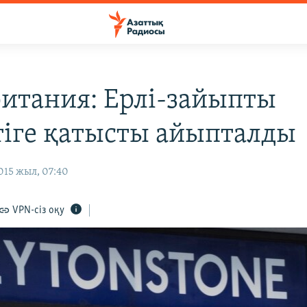
итания: Ерлі-зайыпты
тіге қатысты айыпталды
015 жыл, 07:40
VPN-сіз оқу