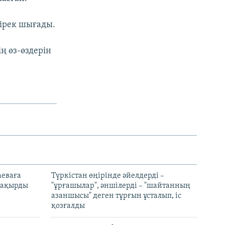
нірек шығады.
ң өз-өздерін
аеваға
Түркістан өңірінде әйелдерді –
 шақырды
"ұрғашылар", әншілерді – "шайтанның
азаншысы" деген тұрғын ұсталып, іс
қозғалды