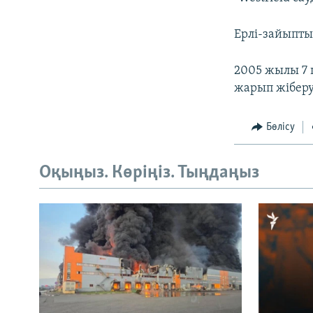
Ерлі-зайыпты
2005 жылы 7 
жарып жіберу
Бөлісу
Оқыңыз. Көріңіз. Тыңдаңыз