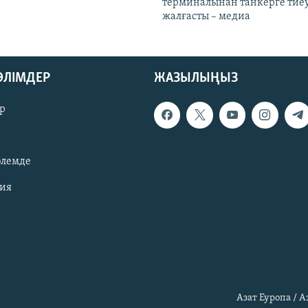
терминалынан танкерге тиеу
жалғасты – медиа
БӨЛІМДЕР
ЖАЗЫЛЫҢЫЗ
р
әлемде
зия
Азат Еуропа / 