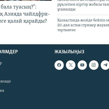
рұқсатпен кіргізу жобасы та
бала туасың?":
ұсынылды
қ Азияда чайлдфри-
рге қалай қарайды?
Қазақстанда желіде бейпіл с
20-дан астам стример жауап
тартылған
БӨЛІМДЕР
ЖАЗЫЛЫҢЫЗ
р
әлемде
зия