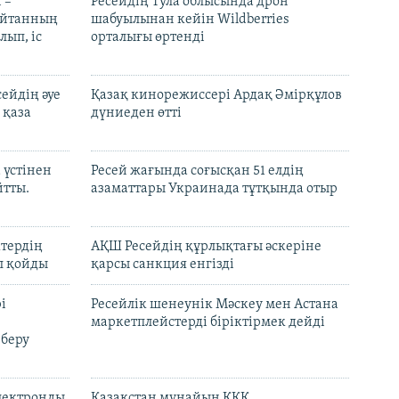
 –
Ресейдің Тула облысында дрон
шайтанның
шабуылынан кейін Wildberries
лып, іс
орталығы өртенді
ейдің әуе
Қазақ кинорежиссері Ардақ Әмірқұлов
 қаза
дүниеден өтті
 үстінен
Ресей жағында соғысқан 51 елдің
йтты.
азаматтары Украинада тұтқында отыр
ктердің
АҚШ Ресейдің құрлықтағы әскеріне
л қойды
қарсы санкция енгізді
і
Ресейлік шенеунік Мәскеу мен Астана
маркетплейстерді біріктірмек дейді
 беру
электронды
Қазақстан мұнайын КҚК