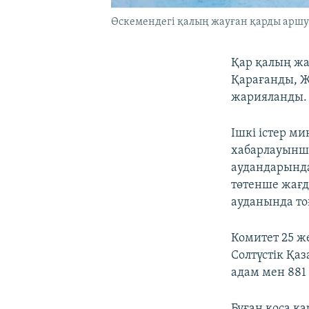
Өскемендегі қалың жауған қарды аршу 
Қар қалың жа
Қарағанды, 
жарияланды.
Ішкі істер м
хабарлауынша
аудандарынд
төтенше жағд
ауданында то
Комитет 25 ж
Солтүстік Қа
адам мен 881
Бұған қоса қ