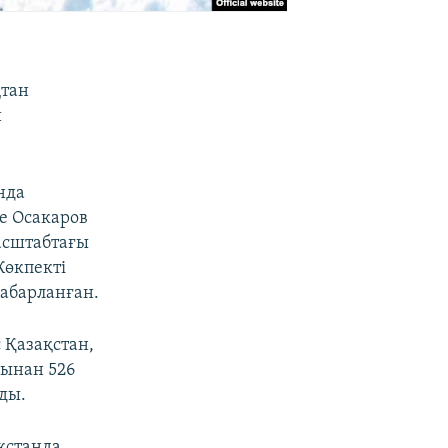
қтан
й
нда
е Осакаров
асштабтағы
Көкпекті
абарланған.
 Қазақстан,
уынан 526
ды.
қстанда