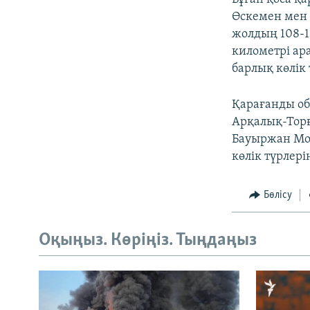
Өскемен мен
жолдың 108-1
километрі ар
барлық көлік
Қарағанды о
Арқалық-Тор
Бауыржан Мо
көлік түрлері
Бөлісу
Оқыңыз. Көріңіз. Тыңдаңыз