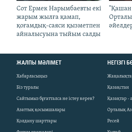
Сот Ермек Нарымбаевты екі
"Қашан 
жарым жылға қамап,
Орталы
қоғамдық-саяси қызметпен
әйелде
айналысуына тыйым салды
ЖАЛПЫ МӘЛІМЕТ
НЕГІЗГІ 
Хабарласыңыз
Жаңалықта
Біз туралы
Қазақстан
Русский
Сайтымыз бұғатталса не істеу керек?
Қазақтар - 
Азаттық қосымшалары
Орталық А
ЖАЗЫЛЫҢЫЗ
Қолдану шарттары
Ресей