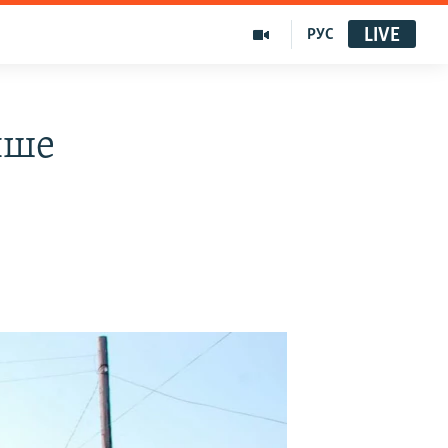
LIVE
РУС
нше