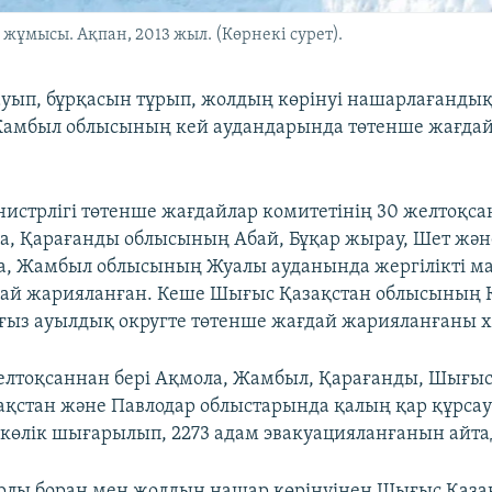
жұмысы. Ақпан, 2013 жыл. (Көрнекі сурет).
уып, бұрқасын тұрып, жолдың көрінуі нашарлағанды
Жамбыл облысының кей аудандарында төтенше жағда
инистрлігі төтенше жағдайлар комитетінің 30 желтоқса
, Қарағанды облысының Абай, Бұқар жырау, Шет жән
а, Жамбыл облысының Жуалы ауданында жергілікті м
ай жарияланған. Кеше Шығыс Қазақстан облысының 
ғыз ауылдық округте төтенше жағдай жарияланғаны х
елтоқсаннан бері Ақмола, Жамбыл, Қарағанды, Шығыс
зақстан және Павлодар облыстарында қалың қар құрса
 көлік шығарылып, 2273 адам эвакуацияланғанын айта
арлы боран мен жолдың нашар көрінуінен Шығыс Қаза