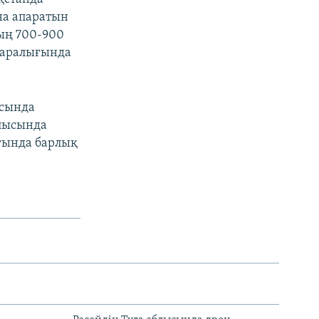
на апаратын
ың 700-900
 аралығында
ысында
лысында
ғында барлық