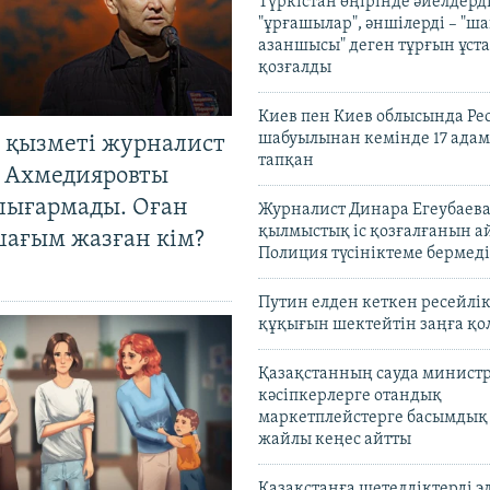
Түркістан өңірінде әйелдерді
"ұрғашылар", әншілерді – "
азаншысы" деген тұрғын ұста
қозғалды
Киев пен Киев облысында Рес
шабуылынан кемінде 17 адам
 қызметі журналист
тапқан
 Ахмедияровты
шығармады. Оған
Журналист Динара Егеубаева
қылмыстық іс қозғалғанын а
шағым жазған кім?
Полиция түсініктеме бермеді
Путин елден кеткен ресейлі
құқығын шектейтін заңға қо
Қазақстанның сауда министр
кәсіпкерлерге отандық
маркетплейстерге басымдық
жайлы кеңес айтты
Қазақстанға шетелдіктерді 