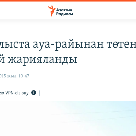
блыста ауа-райынан төте
й жарияланды
15 жыл, 10:47
VPN-сіз оқу