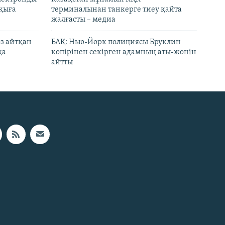
лқыға
терминалынан танкерге тиеу қайта
жалғасты – медиа
өз айтқан
БАҚ: Нью-Йорк полициясы Бруклин
қа
көпірінен секірген адамның аты-жөнін
айтты