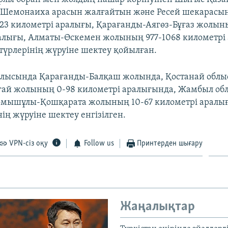
 Шемонаиха арасын жалғайтын және Ресей шекарасы
23 километрі аралығы, Қарағанды-Аягөз-Бұғаз жолын
алығы, Алматы-Өскемен жолының 977-1068 километрі
 түрлерінің жүруіне шектеу қойылған.
блысында Қарағанды-Балқаш жолында, Қостанай обл
ғай жолының 0-98 километрі аралығында, Жамбыл об
мышұлы-Қошқарата жолының 10-67 километрі аралы
нің жүруіне шектеу енгізілген.
VPN-сіз оқу
Follow us
Принтерден шығару
Жаңалықтар