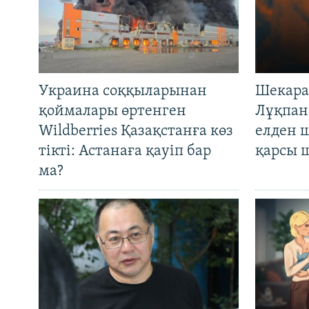
Украина соққыларынан
Шекара
қоймалары өртенген
Лұқпан
Wildberries Қазақстанға көз
елден 
тікті: Астанаға қауіп бар
қарсы 
ма?