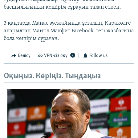
басшылығының кешірім сұрауын талап еткен.
3 қаңтарда Манас әуежайында ұсталып, Қаракөлге
апарылған Майкл Макфит Facebook-тегі жазбасына
бола кешірім сұраған.
Бөлісу
VPN-сіз оқу
Follow us
Оқыңыз. Көріңіз. Тыңдаңыз