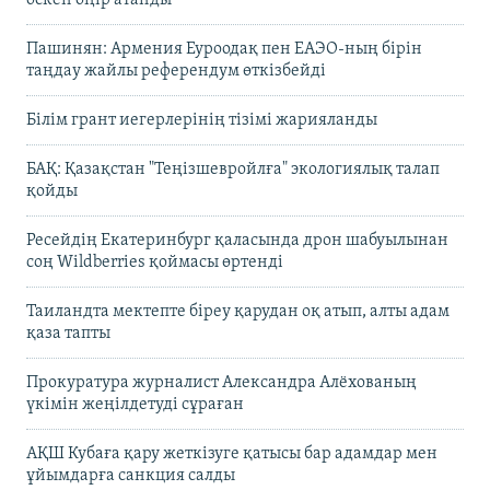
Пашинян: Армения Еуроодақ пен ЕАЭО-ның бірін
таңдау жайлы референдум өткізбейді
Білім грант иегерлерінің тізімі жарияланды
БАҚ: Қазақстан "Теңізшевройлға" экологиялық талап
қойды
Ресейдің Екатеринбург қаласында дрон шабуылынан
соң Wildberries қоймасы өртенді
Таиландта мектепте біреу қарудан оқ атып, алты адам
қаза тапты
Прокуратура журналист Александра Алёхованың
үкімін жеңілдетуді сұраған
АҚШ Кубаға қару жеткізуге қатысы бар адамдар мен
ұйымдарға санкция салды