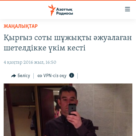
Accessibility
links
Skip
ЖАҢАЛЫҚТАР
to
ЖАҢАЛЫҚТАР
Қырғыз соты шұжықты әжуалаған
main
САЯСАТ
content
шетелдікке үкім кесті
AZATTYQTV
Skip
to
4 қаңтар 2016 жыл, 16:50
ҚАҢТАР ОҚИҒАСЫ
main
АДАМ ҚҰҚЫҚТАРЫ
Бөлісу
VPN-сіз оқу
Navigation
Skip
ӘЛЕУМЕТ
to
ӘЛЕМ
Search
АРНАЙЫ ЖОБАЛАР
Русский