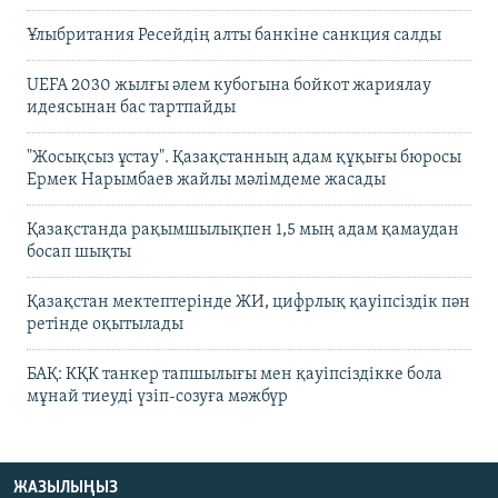
Ұлыбритания Ресейдің алты банкіне санкция салды
UEFA 2030 жылғы әлем кубогына бойкот жариялау
идеясынан бас тартпайды
"Жосықсыз ұстау". Қазақстанның адам құқығы бюросы
Ермек Нарымбаев жайлы мәлімдеме жасады
Қазақстанда рақымшылықпен 1,5 мың адам қамаудан
босап шықты
Қазақстан мектептерінде ЖИ, цифрлық қауіпсіздік пән
ретінде оқытылады
БАҚ: КҚК танкер тапшылығы мен қауіпсіздікке бола
мұнай тиеуді үзіп-созуға мәжбүр
ЖАЗЫЛЫҢЫЗ