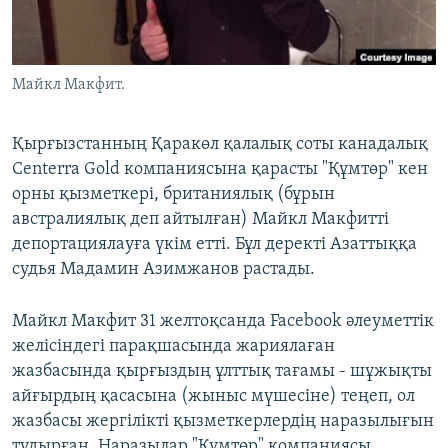
ЖАЗЫЛЫҢЫЗ
Майкл Макфит.
Басқа тілдерде
Қырғызстанның Қаракөл қалалық соты канадалық
Centerra Gold компаниясына қарасты "Құмтөр" кен
орны қызметкері, британиялық (бұрын
австралиялық деп айтылған) Майкл Макфитті
депортациялауға үкім етті. Бұл деректі Азаттыққа
судья Мадамин Азимжанов растады.
Майкл Макфит 31 желтоқсанда Facebook әлеуметтік
желісіндегі парақшасында жариялаған
жазбасында қырғыздың ұлттық тағамы - шұжықты
айғырдың қасасына (жыныс мүшесіне) теңеп, ол
жазбасы жергілікті қызметкерлердің наразылығын
тудырған. Наразылар "Құмтөр" компаниясы