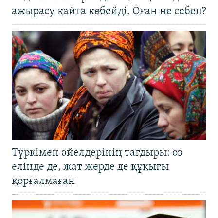
ажырасу қайта көбейді. Оған не себеп?
Түркімен әйелдерінің тағдыры: өз
елінде де, жат жерде де құқығы
қорғалмаған