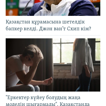
Қазақстан құрамасына шетелдік
бапкер келді. Джон ван’т Схип кім?
"Еркектер күйеу болудың жаңа
моделін шығармады". Қазақстанда