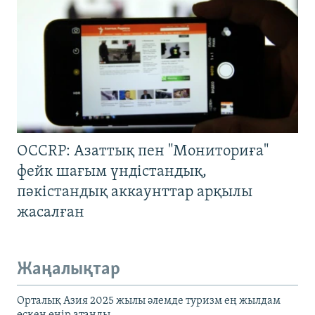
OCCRP: Азаттық пен "Мониториға"
фейк шағым үндістандық,
пәкістандық аккаунттар арқылы
жасалған
Жаңалықтар
Орталық Азия 2025 жылы әлемде туризм ең жылдам
өскен өңір атанды