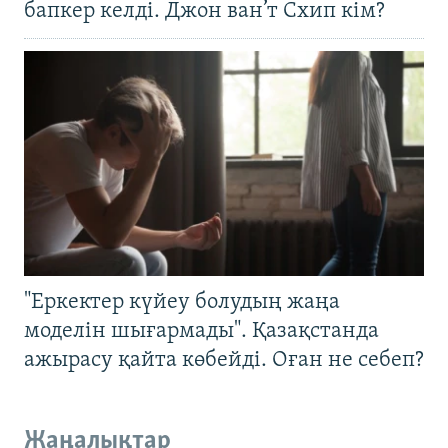
бапкер келді. Джон ван’т Схип кім?
"Еркектер күйеу болудың жаңа
моделін шығармады". Қазақстанда
ажырасу қайта көбейді. Оған не себеп?
Жаңалықтар