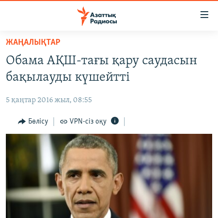
Accessibility
links
Skip
ЖАҢАЛЫҚТАР
to
ЖАҢАЛЫҚТАР
Обама АҚШ-тағы қару саудасын
main
САЯСАТ
content
бақылауды күшейтті
AZATTYQTV
Skip
to
5 қаңтар 2016 жыл, 08:55
ҚАҢТАР ОҚИҒАСЫ
main
АДАМ ҚҰҚЫҚТАРЫ
Бөлісу
VPN-сіз оқу
Navigation
Skip
ӘЛЕУМЕТ
to
ӘЛЕМ
Search
АРНАЙЫ ЖОБАЛАР
Русский