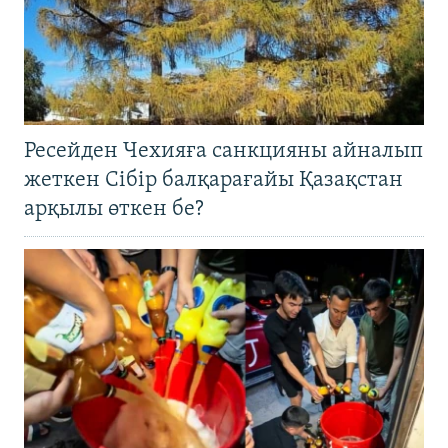
Ресейден Чехияға санкцияны айналып
жеткен Сібір балқарағайы Қазақстан
арқылы өткен бе?