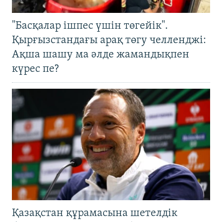
"Басқалар ішпес үшін төгейік".
Қырғызстандағы арақ төгу челленджі:
Ақша шашу ма әлде жамандықпен
күрес пе?
Қазақстан құрамасына шетелдік