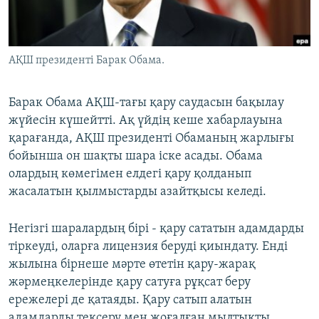
ЖАЗЫЛЫҢЫЗ
АҚШ президенті Барак Обама.
Басқа тілдерде
Барак Обама АҚШ-тағы қару саудасын бақылау
жүйесін күшейтті. Ақ үйдің кеше хабарлауына
қарағанда, АҚШ президенті Обаманың жарлығы
бойынша он шақты шара іске асады. Обама
олардың көмегімен елдегі қару қолданып
жасалатын қылмыстарды азайтқысы келеді.
Негізгі шаралардың бірі - қару сататын адамдарды
тіркеуді, оларға лицензия беруді қиындату. Енді
жылына бірнеше мәрте өтетін қару-жарақ
жәрмеңкелерінде қару сатуға рұқсат беру
ережелері де қатаяды. Қару сатып алатын
адамдарды тексеру мен жоғалған мылтықты