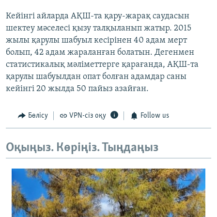
Кейінгі айларда АҚШ-та қару-жарақ саудасын
шектеу мәселесі қызу талқыланып жатыр. 2015
жылы қарулы шабуыл кесірінен 40 адам мерт
болып, 42 адам жараланған болатын. Дегенмен
статистикалық мәліметтерге қарағанда, АҚШ-та
қарулы шабуылдан опат болған адамдар саны
кейінгі 20 жылда 50 пайыз азайған.
Бөлісу
VPN-сіз оқу
Follow us
Оқыңыз. Көріңіз. Тыңдаңыз