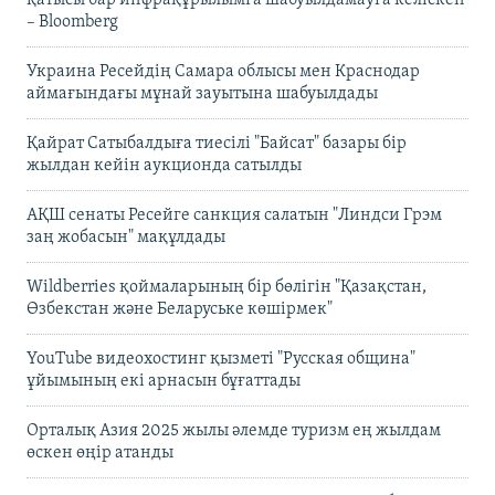
– Bloomberg
Украина Ресейдің Самара облысы мен Краснодар
аймағындағы мұнай зауытына шабуылдады
Қайрат Сатыбалдыға тиесілі "Байсат" базары бір
жылдан кейін аукционда сатылды
АҚШ сенаты Ресейге санкция салатын "Линдси Грэм
заң жобасын" мақұлдады
Wildberries қоймаларының бір бөлігін "Қазақстан,
Өзбекстан және Беларуське көшірмек"
YouTube видеохостинг қызметі "Русская община"
ұйымының екі арнасын бұғаттады
Орталық Азия 2025 жылы әлемде туризм ең жылдам
өскен өңір атанды