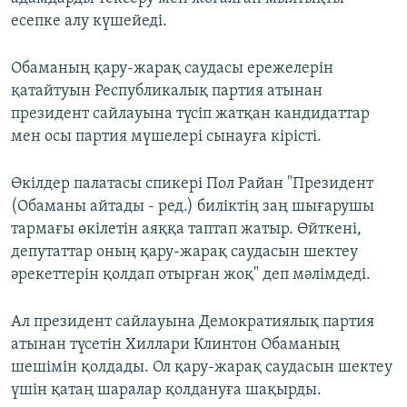
есепке алу күшейеді.
Обаманың қару-жарақ саудасы ережелерін
қатайтуын Республикалық партия атынан
президент сайлауына түсіп жатқан кандидаттар
мен осы партия мүшелері сынауға кірісті.
Өкілдер палатасы спикері Пол Райан "Президент
(Обаманы айтады - ред.) биліктің заң шығарушы
тармағы өкілетін аяққа таптап жатыр. Өйткені,
депутаттар оның қару-жарақ саудасын шектеу
әрекеттерін қолдап отырған жоқ" деп мәлімдеді.
Ал президент сайлауына Демократиялық партия
атынан түсетін Хиллари Клинтон Обаманың
шешімін қолдады. Ол қару-жарақ саудасын шектеу
үшін қатаң шаралар қолдануға шақырды.