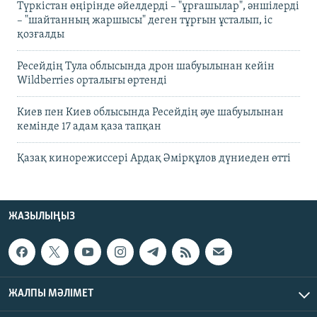
Түркістан өңірінде әйелдерді – "ұрғашылар", әншілерді
– "шайтанның жаршысы" деген тұрғын ұсталып, іс
қозғалды
Ресейдің Тула облысында дрон шабуылынан кейін
Wildberries орталығы өртенді
Киев пен Киев облысында Ресейдің әуе шабуылынан
кемінде 17 адам қаза тапқан
Қазақ кинорежиссері Ардақ Әмірқұлов дүниеден өтті
ЖАЗЫЛЫҢЫЗ
ЖАЛПЫ МӘЛІМЕТ