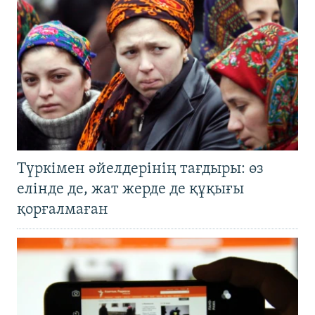
Түркімен әйелдерінің тағдыры: өз
елінде де, жат жерде де құқығы
қорғалмаған