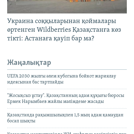
Украина соққыларынан қоймалары
өртенген Wildberries Қазақстанға көз
тікті: Астанаға қауіп бар ма?
Жаңалықтар
UEFA 2030 жылғы әлем кубогына бойкот жариялау
идеясынан бас тартпайды
"Жосықсыз ұстау". Қазақстанның адам құқығы бюросы
Ермек Нарымбаев жайлы мәлімдеме жасады
Қазақстанда рақымшылықпен 1,5 мың адам қамаудан
босап шықты