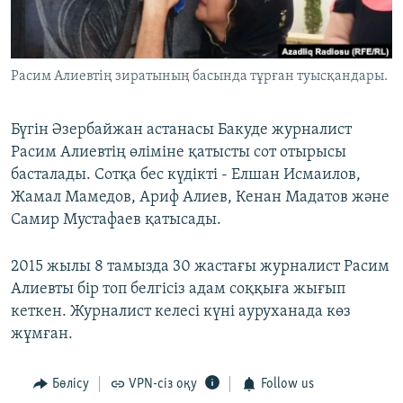
ЖАЗЫЛЫҢЫЗ
Расим Алиевтің зиратының басында тұрған туысқандары.
Басқа тілдерде
Бүгін Әзербайжан астанасы Бакуде журналист
Расим Алиевтің өліміне қатысты сот отырысы
басталады. Сотқа бес күдікті - Елшан Исмаилов,
Жамал Мамедов, Ариф Алиев, Кенан Мадатов және
Самир Мустафаев қатысады.
2015 жылы 8 тамызда 30 жастағы журналист Расим
Алиевты бір топ белгісіз адам соққыға жығып
кеткен. Журналист келесі күні ауруханада көз
жұмған.
Бөлісу
VPN-сіз оқу
Follow us