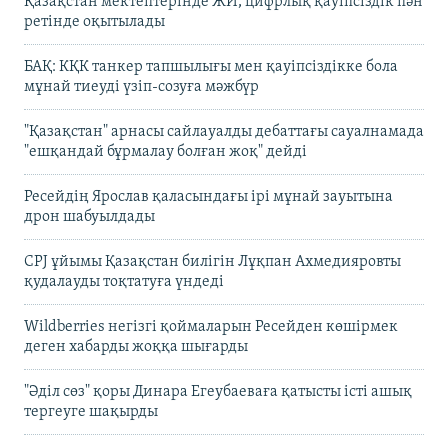
Қазақстан мектептерінде ЖИ, цифрлық қауіпсіздік пән
ретінде оқытылады
БАҚ: КҚК танкер тапшылығы мен қауіпсіздікке бола
мұнай тиеуді үзіп-созуға мәжбүр
"Қазақстан" арнасы сайлауалды дебаттағы сауалнамада
"ешқандай бұрмалау болған жоқ" дейді
Ресейдің Ярослав қаласындағы ірі мұнай зауытына
дрон шабуылдады
CPJ ұйымы Қазақстан билігін Лұқпан Ахмедияровты
қудалауды тоқтатуға үндеді
Wildberries негізгі қоймаларын Ресейден көшірмек
деген хабарды жоққа шығарды
"Әділ сөз" қоры Динара Егеубаеваға қатысты істі ашық
тергеуге шақырды