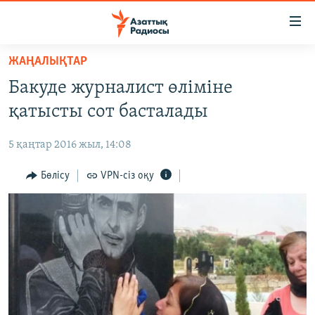
Accessibility
links
Skip
ЖАҢАЛЫҚТАР
to
ЖАҢАЛЫҚТАР
Бакуде журналист өліміне
main
САЯСАТ
content
қатысты сот басталады
AZATTYQTV
Skip
to
5 қаңтар 2016 жыл, 14:08
ҚАҢТАР ОҚИҒАСЫ
main
АДАМ ҚҰҚЫҚТАРЫ
Бөлісу
VPN-сіз оқу
Navigation
Skip
ӘЛЕУМЕТ
to
ӘЛЕМ
Search
АРНАЙЫ ЖОБАЛАР
Русский