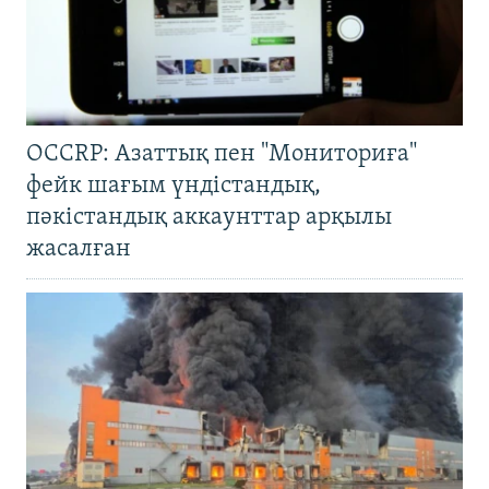
OCCRP: Азаттық пен "Мониториға"
фейк шағым үндістандық,
пәкістандық аккаунттар арқылы
жасалған