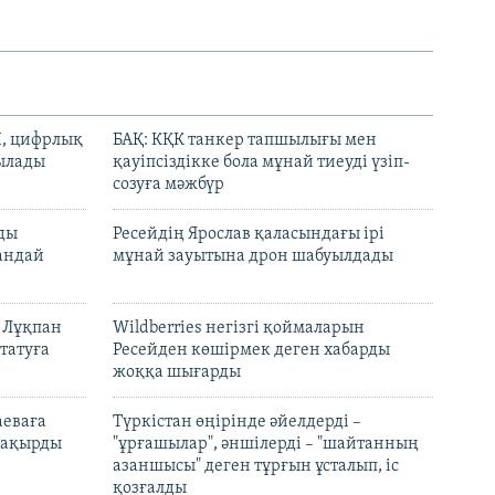
И, цифрлық
БАҚ: КҚК танкер тапшылығы мен
тылады
қауіпсіздікке бола мұнай тиеуді үзіп-
созуға мәжбүр
лды
Ресейдің Ярослав қаласындағы ірі
андай
мұнай зауытына дрон шабуылдады
н Лұқпан
Wildberries негізгі қоймаларын
татуға
Ресейден көшірмек деген хабарды
жоққа шығарды
аеваға
Түркістан өңірінде әйелдерді –
 шақырды
"ұрғашылар", әншілерді – "шайтанның
азаншысы" деген тұрғын ұсталып, іс
қозғалды