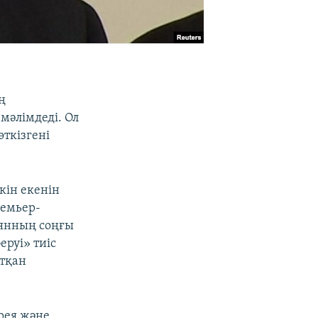
ң
 мәлімдеді. Ол
өткізгені
кін екенін
ремьер-
ьянның соңғы
руі» тиіс
атқан
рея және