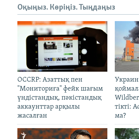
Оқыңыз. Көріңіз. Тыңдаңыз
OCCRP: Азаттық пен
Украин
"Мониториға" фейк шағым
қоймал
үндістандық, пәкістандық
Wildber
аккаунттар арқылы
тікті: 
жасалған
ма?