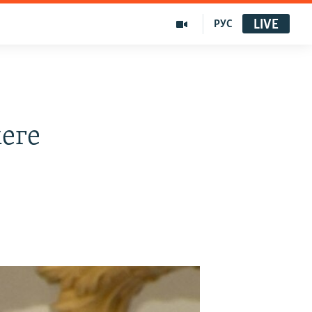
LIVE
РУС
еге