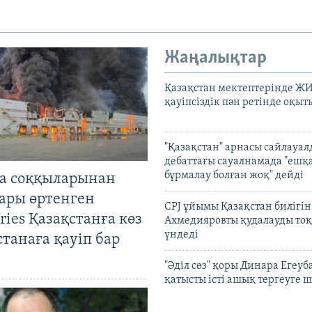
Жаңалықтар
Қазақстан мектептерінде Ж
қауіпсіздік пән ретінде оқы
"Қазақстан" арнасы сайлауа
дебаттағы сауалнамада "ешқ
бұрмалау болған жоқ" дейді
а соққыларынан
ары өртенген
CPJ ұйымы Қазақстан билігі
ries Қазақстанға көз
Ахмедияровты қудалауды тоқ
үндеді
Астанаға қауіп бар
"Әділ сөз" қоры Динара Егеуб
қатысты істі ашық тергеуге