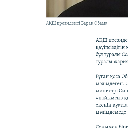
АҚШ президенті Барак Обама.
АҚШ президен
қауіпсіздігін
бұл туралы Со
туралы жария
Бұған қоса О
мәлімдеген. 
министрі Син
«пайымсыз қы
екенін қуатта
мәлімдемеде 
Сонымен бірг