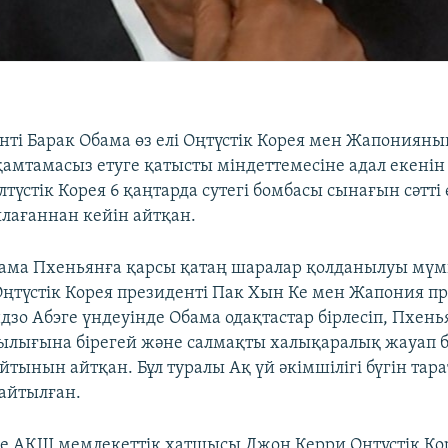
ті Барак Обама өз елі Оңтүстік Корея мен Жапонияны
 қамтамасыз етуге қатысты міндеттемесіне адал екенін
лтүстік Корея 6 қаңтарда сутегі бомбасы сынағын сәтті 
лағаннан кейін айтқан.
бама Пхеньянға қарсы қатаң шаралар қолданылуы мүм
Оңтүстік Корея президенті Пак Хын Ке мен Жапония п
дзо Абэге үндеуінде Обама одақтастар бірлесіп, Пхен
лығына бірегей және салмақты халықаралық жауап бе
йтынын айтқан. Бұл туралы Ақ үй әкімшілігі бүгін тар
айтылған.
е АҚШ мемлекеттік хатшысы Джон Керри Оңтүстік Ко