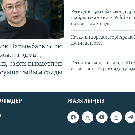
Ресейдің Тула облысында др
шабуылынан кейін Wildberri
орталығы өртенді
Қазақ кинорежиссері Ардақ 
дүниеден өтті
мек Нарымбаевты екі
жылға қамап,
ық-саяси қызметпен
Ресей жағында соғысқан 51 е
азаматтары Украинада тұтқы
суына тыйым салды
БӨЛІМДЕР
ЖАЗЫЛЫҢЫЗ
р