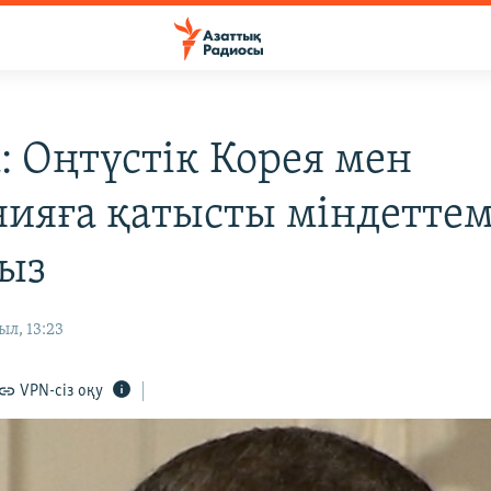
: Оңтүстік Корея мен
ияға қатысты міндеттем
ыз
ыл, 13:23
VPN-сіз оқу