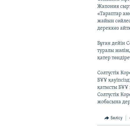
Жапония сырт
«Тараптар ам
жайын сөйлеск
дереккөз айт
Бұған дейін С
туралы мәлімд
қатер төндір
Солтүстік Ко
БҰҰ қауіпсіз
қатысты БҰҰ 
Солтүстік Ко
жобасына дере
Бөлісу