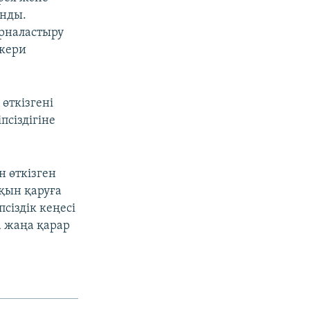
анды.
орналастыру
скери
 өткізгені
псіздігіне
н өткізген
йқын қаруға
сіздік кеңесі
а жаңа қарар