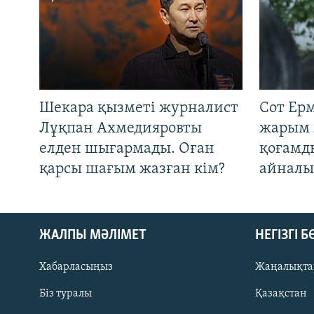
Шекара қызметі журналист
Сот Ер
Лұқпан Ахмедияровты
жарым 
елден шығармады. Оған
қоғамд
қарсы шағым жазған кім?
айналы
ЖАЛПЫ МӘЛІМЕТ
НЕГІЗГІ 
Хабарласыңыз
Жаңалықта
Біз туралы
Қазақстан