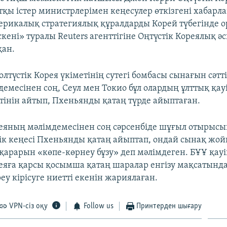
қы істер министрлерімен кеңесулер өткізгені хабарл
ерикалық стратегиялық құралдарды Корей түбегінде 
ені» туралы Reuters агенттігіне Оңтүстік Кореялық ә
қан.
олтүстік Корея үкіметінің сутегі бомбасы сынағын сәтті
емесінен соң, Сеул мен Токио бұл олардың ұлттық қауі
етінін айтып, Пхеньянды қатаң түрде айыптаған.
реяның мәлімдемесінен соң сәрсенбіде шұғыл отырысы
дік кеңесі Пхеньянды қатаң айыптап, ондай сынақ жо
қарарын «көпе-көрнеу бұзу» деп мәлімдеген. БҰҰ қауіп
реяға қарсы қосымша қатаң шаралар енгізу мақсатынд
у кірісуге ниетті екенін жариялаған.
VPN-сіз оқу
Follow us
Принтерден шығару