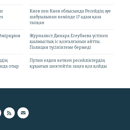
он
Киев пен Киев облысында Ресейдің әуе
es
шабуылынан кемінде 17 адам қаза
тапқан
Әмірқұлов
Журналист Динара Егеубаева үстінен
қылмыстық іс қозғалғанын айтты.
Полиция түсініктеме бермеді
лдің
Путин елден кеткен ресейліктердің
нда отыр
құқығын шектейтін заңға қол қойды