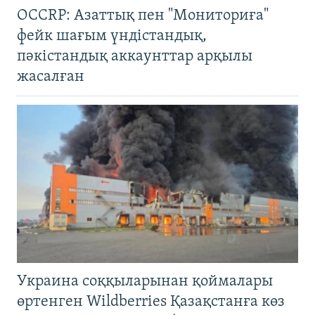
OCCRP: Азаттық пен "Мониториға"
фейк шағым үндістандық,
пәкістандық аккаунттар арқылы
жасалған
Украина соққыларынан қоймалары
өртенген Wildberries Қазақстанға көз