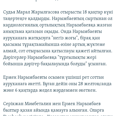
Судья Марал Жарылғасова отырысты 18 қаңтар күні
таңертеңге қалдырды. Нарымбаевтың сыртынан ол
кардиологиялық орталықтың Нарымбаевқа жазған
анықтама қағазын оқыды. Онда Нарымбаевты
ауруханаға жатқызуға "негіз жоғы", бірақ қан
қысымы тұрақтамайынша өзіне артық жүктеме
алмай, сот отырысына қатыспауы қажеті айтылған.
Дәрігерлер Нарымбаевқа "тұрғылықты жері
бойынша дәрігер бақылауында болуды" ұсынған.
Ермек Нарымбаевты осымен үшінші рет соттан
ауруханаға әкетті. Бұған дейін оны 28 желтоқсанда
және 6 қаңтарда жедел жәрдеммен әкеткен.
Серікжан Мәмбеталин мен Ермек Нарымбаев
былтыр қазан айында қамауға алынған. Оларға