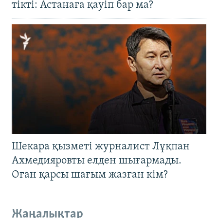
тікті: Астанаға қауіп бар ма?
Шекара қызметі журналист Лұқпан
Ахмедияровты елден шығармады.
Оған қарсы шағым жазған кім?
Жаңалықтар