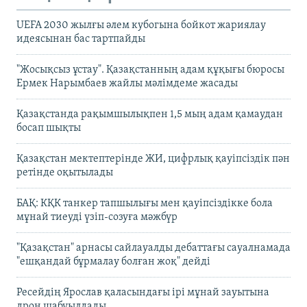
UEFA 2030 жылғы әлем кубогына бойкот жариялау
идеясынан бас тартпайды
"Жосықсыз ұстау". Қазақстанның адам құқығы бюросы
Ермек Нарымбаев жайлы мәлімдеме жасады
Қазақстанда рақымшылықпен 1,5 мың адам қамаудан
босап шықты
Қазақстан мектептерінде ЖИ, цифрлық қауіпсіздік пән
ретінде оқытылады
БАҚ: КҚК танкер тапшылығы мен қауіпсіздікке бола
мұнай тиеуді үзіп-созуға мәжбүр
"Қазақстан" арнасы сайлауалды дебаттағы сауалнамада
"ешқандай бұрмалау болған жоқ" дейді
Ресейдің Ярослав қаласындағы ірі мұнай зауытына
дрон шабуылдады