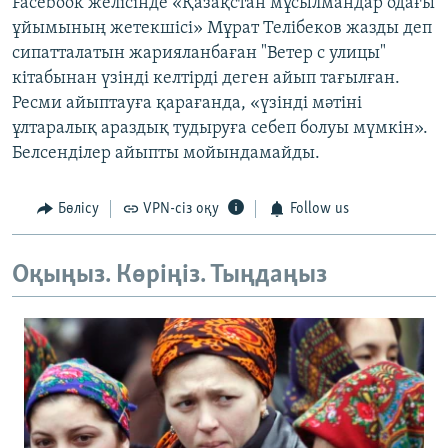
Facebook желісінде «Қазақстан мұсылмандар одағы
ұйымының жетекшісі» Мұрат Телібеков жазды деп
сипатталатын жарияланбаған "Ветер с улицы"
кітабынан үзінді келтірді деген айып тағылған.
Ресми айыптауға қарағанда, «үзінді мәтіні
ұлтаралық араздық тудыруға себеп болуы мүмкін».
Белсенділер айыпты мойындамайды.
Бөлісу
VPN-сіз оқу
Follow us
Оқыңыз. Көріңіз. Тыңдаңыз