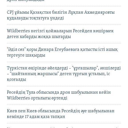
CPJ ұйымы Қазақстан билігін Лұқпан Ахмедияровты
қудалауды тоқтатуға үндеді
Wildberries негізгі қоймаларын Ресейден көшірмек
деген хабарды жоққа шығарды
"Әділ сөз" қоры Динара Егеубаеваға қатысты істі ашық
тергеуге шақырды
Түркістан өңірінде әйелдерді – "ұрғашылар", әншілерді
– "шайтанның жаршысы" деген тұрғын ұсталып, іс
қозғалды
Ресейдің Тула облысында дрон шабуылынан кейін
Wildberries орталығы өртенді
Киев пен Киев облысында Ресейдің әуе шабуылынан
кемінде 17 адам қаза тапқан