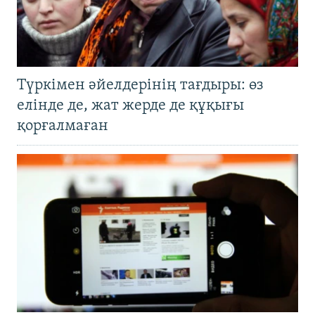
Түркімен әйелдерінің тағдыры: өз
елінде де, жат жерде де құқығы
қорғалмаған