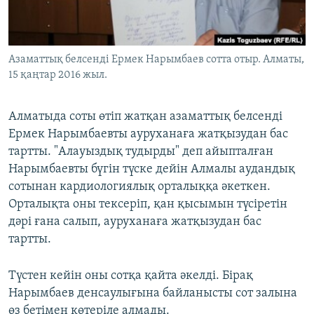
ЖАЗЫЛЫҢЫЗ
Азаматтық белсенді Ермек Нарымбаев сотта отыр. Алматы,
15 қаңтар 2016 жыл.
Басқа тілдерде
Алматыда соты өтіп жатқан азаматтық белсенді
Ермек Нарымбаевты ауруханаға жатқызудан бас
тартты. "Алауыздық тудырды" деп айыпталған
Нарымбаевты бүгін түске дейін Алмалы аудандық
сотынан кардиологиялық орталыққа әкеткен.
Орталықта оны тексеріп, қан қысымын түсіретін
дәрі ғана салып, ауруханаға жатқызудан бас
тартты.
Түстен кейін оны сотқа қайта әкелді. Бірақ
Нарымбаев денсаулығына байланысты сот залына
өз бетімен көтеріле алмады.