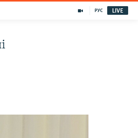
LIVE
РУС
і