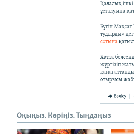
Қалалық ішкі 
ұсталуына қат
Бүгін Мақсат
тудырды» де
сотына
қатыс
Хатта белсенд
жүргізіп жаты
қанағаттанды
отырысы жабы
Бөлісу
Оқыңыз. Көріңіз. Тыңдаңыз