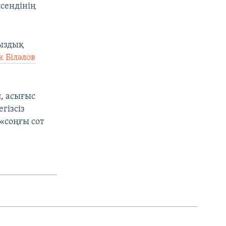
лсендінің
уыздық
к Біләлов
л, асығыс
гізсіз
«соңғы сот