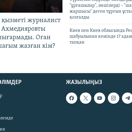
"ұрғашылар", әншілерді – "
жаршысы" деген тұрғын ұстал
қозғалды
 қызметі журналист
 Ахмедияровты
Киев пен Киев облысында Рес
шығармады. Оған
шабуылынан кемінде 17 адам
тапқан
шағым жазған кім?
БӨЛІМДЕР
ЖАЗЫЛЫҢЫЗ
р
әлемде
зия