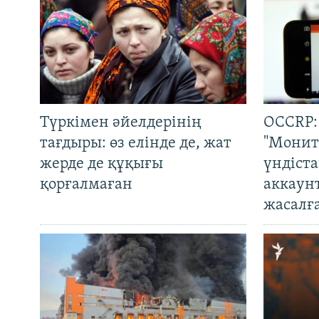
Түркімен әйелдерінің
OCCRP:
тағдыры: өз елінде де, жат
"Монит
жерде де құқығы
үндіст
қорғалмаған
аккаун
жасалғ