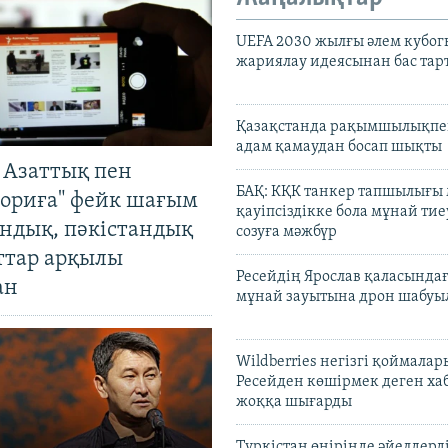
UEFA 2030 жылғы әлем кубог
жариялау идеясынан бас та
Қазақстанда рақымшылықпен
адам қамаудан босап шықты
 Азаттық пен
БАҚ: КҚК танкер тапшылығы
ориға" фейк шағым
қауіпсіздікке бола мұнай тиеу
андық, пәкістандық
созуға мәжбүр
ттар арқылы
Ресейдің Ярослав қаласындағ
ан
мұнай зауытына дрон шабуы
Wildberries негізгі қоймала
Ресейден көшірмек деген ха
жоққа шығарды
Түркістан өңірінде әйелдерді