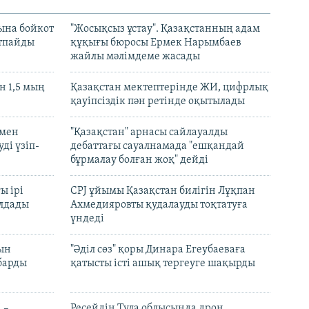
ына бойкот
"Жосықсыз ұстау". Қазақстанның адам
ртпайды
құқығы бюросы Ермек Нарымбаев
жайлы мәлімдеме жасады
 1,5 мың
Қазақстан мектептерінде ЖИ, цифрлық
қауіпсіздік пән ретінде оқытылады
 мен
"Қазақстан" арнасы сайлауалды
ді үзіп-
дебаттағы сауалнамада "ешқандай
бұрмалау болған жоқ" дейді
ы ірі
CPJ ұйымы Қазақстан билігін Лұқпан
лдады
Ахмедияровты қудалауды тоқтатуға
үндеді
рын
"Әділ сөз" қоры Динара Егеубаеваға
барды
қатысты істі ашық тергеуге шақырды
 –
Ресейдің Тула облысында дрон