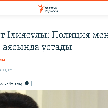
т Ілиясұлы: Полиция мен
у аясында ұстады
ҰЛЫ
жыл, 12:16
VPN-сіз оқу