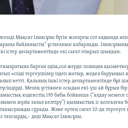
лсенді Мақсат Ілиясұлы бүгін жоғарғы сот алдында өзі
дарына байланысты" ұстағанын хабарлады. Ілиясұлын
кі істер департаментінде екі сағат отырып шыққан.
 ғимаратына барған едім,сол жерде полиция қызметке
ып «сізді тергеушілер іздеп жатыр, жедел баруыңыз к
алып кетті. Қалалық ішкі істер департаментінде бұл 
 түсіндірді. Менің үстімнен осыдан екі-үш ай бұрын б
мыстық кодекстің 195 бабы бойынша ("алдау немесе с
лымен мүлік залал келтіру") қылмыстық іс қозғалған б
 танысуымды сұрады. Және ертең сағат 10-да тергеуге 
з тапсырды,– деді Мақсат Ілиясұлы.