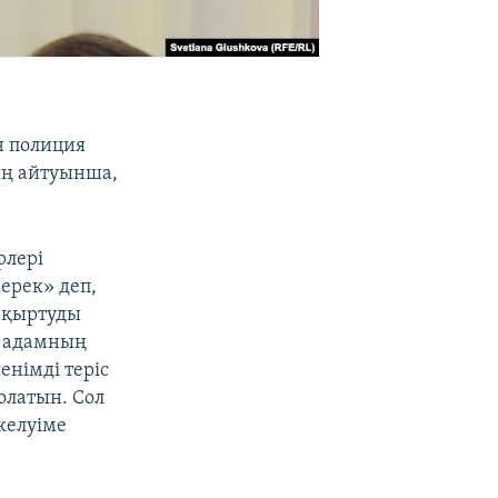
н полиция
ың айтуынша,
рлері
ерек» деп,
шақыртуды
ір адамның
енімді теріс
олатын. Сол
келуіме