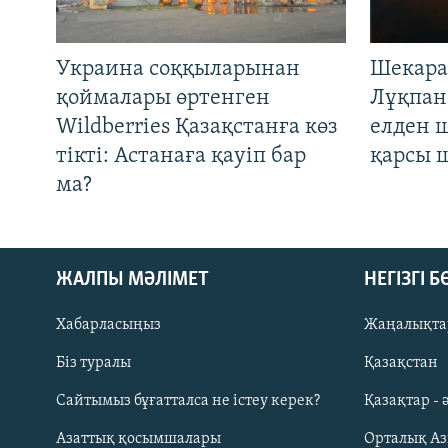
Украина соққыларынан
Шекара
қоймалары өртенген
Лұқпан
Wildberries Қазақстанға көз
елден 
тікті: Астанаға қауіп бар
қарсы 
ма?
ЖАЛПЫ МӘЛІМЕТ
НЕГІЗГІ 
Хабарласыңыз
Жаңалықта
Біз туралы
Қазақстан
Русский
Сайтымыз бұғатталса не істеу керек?
Қазақтар - 
Азаттық қосымшалары
Орталық А
ЖАЗЫЛЫҢЫЗ