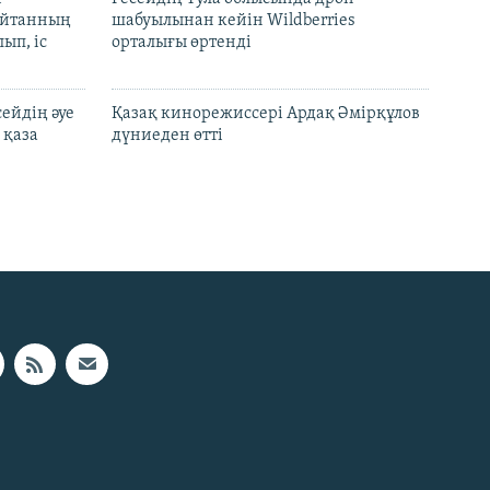
шайтанның
шабуылынан кейін Wildberries
ып, іс
орталығы өртенді
ейдің әуе
Қазақ кинорежиссері Ардақ Әмірқұлов
 қаза
дүниеден өтті