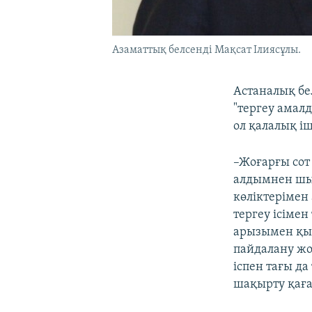
Азаматтық белсенді Мақсат Ілиясұлы.
Астаналық бе
"тергеу амал
ол қалалық іш
–Жоғарғы сот
алдымнен шығ
көліктерімен 
тергеу ісімен
арызымен қыл
пайдалану жо
іспен тағы да
шақырту қаға