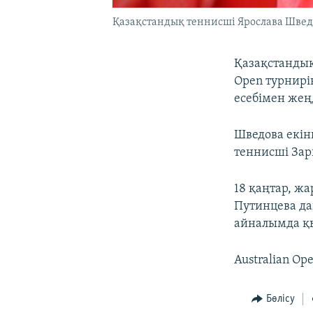
Қазақстандық теннисші Ярослава Швед
Қазақстандық
Open турнирі
есебімен жең
Шведова екі
теннисші Зар
18 қаңтар, ж
Путинцева да
айналымда қ
Australian Op
Бөлісу