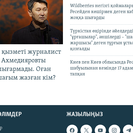
Wildberries негізгі қоймала
Ресейден көшірмек деген ха
жоққа шығарды
Түркістан өңірінде әйелдерді
"ұрғашылар", әншілерді – "
жаршысы" деген тұрғын ұстал
қозғалды
 қызметі журналист
 Ахмедияровты
Киев пен Киев облысында Рес
шығармады. Оған
шабуылынан кемінде 17 адам
тапқан
шағым жазған кім?
БӨЛІМДЕР
ЖАЗЫЛЫҢЫЗ
р