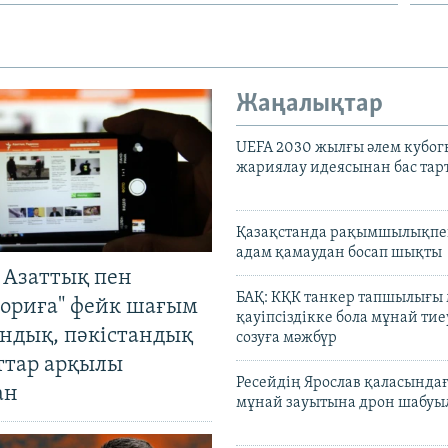
Жаңалықтар
UEFA 2030 жылғы әлем кубог
жариялау идеясынан бас та
Қазақстанда рақымшылықпен
адам қамаудан босап шықты
 Азаттық пен
БАҚ: КҚК танкер тапшылығы
ориға" фейк шағым
қауіпсіздікке бола мұнай тиеу
андық, пәкістандық
созуға мәжбүр
ттар арқылы
Ресейдің Ярослав қаласындағ
ан
мұнай зауытына дрон шабуы