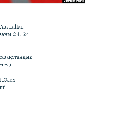
ustralian
аны 6:4, 6:4
қазақстандық
седі.
і Юлия
нші