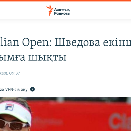
alian Open: Шведова екін
лымға шықты
жыл, 09:37
VPN-сіз оқу