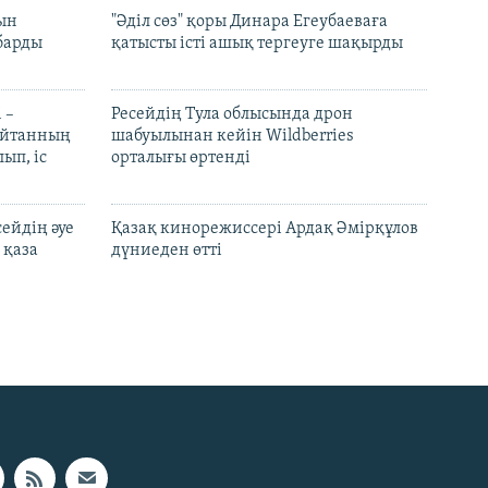
рын
"Әділ сөз" қоры Динара Егеубаеваға
барды
қатысты істі ашық тергеуге шақырды
 –
Ресейдің Тула облысында дрон
шайтанның
шабуылынан кейін Wildberries
ып, іс
орталығы өртенді
ейдің әуе
Қазақ кинорежиссері Ардақ Әмірқұлов
 қаза
дүниеден өтті