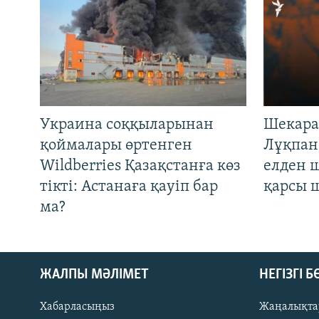
Украина соққыларынан
Шекара
қоймалары өртенген
Лұқпан
Wildberries Қазақстанға көз
елден 
тікті: Астанаға қауіп бар
қарсы 
ма?
ЖАЛПЫ МӘЛІМЕТ
НЕГІЗГІ 
Хабарласыңыз
Жаңалықта