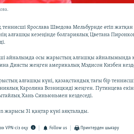
ова.
 теннисші Ярослава Шведова Мельбурнде өтіп жатқан A
нің алғашқы кезеңінде болгариялық Цветана Пиронков
ді.
нші айналымда осы жарыстың алғашқы айналымында 
ина Диясты жеңген америкалық Мэдисон Кизбен кезде
арыстың алғашқы күні, қазақстандық тағы бір теннисш
ниялық Каролина Возницкиді жеңген. Путинцева екі
ытайлық Хань Синьюньмен кездеседі.
en жарысы 31 қаңтар күні аяқталады.
VPN-сіз оқу
Follow us
Принтерден шығару