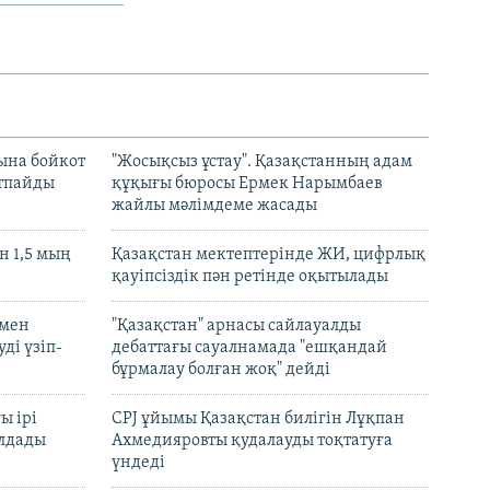
ына бойкот
"Жосықсыз ұстау". Қазақстанның адам
ртпайды
құқығы бюросы Ермек Нарымбаев
жайлы мәлімдеме жасады
 1,5 мың
Қазақстан мектептерінде ЖИ, цифрлық
қауіпсіздік пән ретінде оқытылады
 мен
"Қазақстан" арнасы сайлауалды
ді үзіп-
дебаттағы сауалнамада "ешқандай
бұрмалау болған жоқ" дейді
ы ірі
CPJ ұйымы Қазақстан билігін Лұқпан
лдады
Ахмедияровты қудалауды тоқтатуға
үндеді