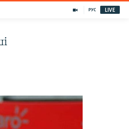
LIVE
РУС
ші