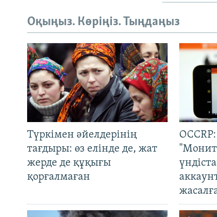
Оқыңыз. Көріңіз. Тыңдаңыз
Түркімен әйелдерінің
OCCRP:
тағдыры: өз елінде де, жат
"Монит
жерде де құқығы
үндіст
қорғалмаған
аккаун
жасалғ