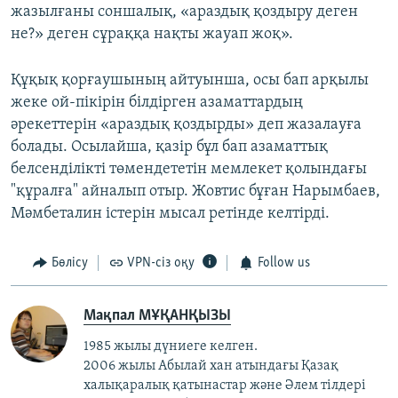
жазылғаны соншалық, «араздық қоздыру деген
не?» деген сұраққа нақты жауап жоқ».
Құқық қорғаушының айтуынша, осы бап арқылы
жеке ой-пікірін білдірген азаматтардың
әрекеттерін «араздық қоздырды» деп жазалауға
болады. Осылайша, қазір бұл бап азаматтық
белсенділікті төмендететін мемлекет қолындағы
"құралға" айналып отыр. Жовтис бұған Нарымбаев,
Мәмбеталин істерін мысал ретінде келтірді.
Бөлісу
VPN-сіз оқу
Follow us
Мақпал МҰҚАНҚЫЗЫ
1985 жылы дүниеге келген.
2006 жылы Абылай хан атындағы Қазақ
халықаралық қатынастар және Әлем тілдері