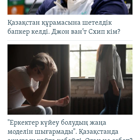
Қазақстан құрамасына шетелдік
бапкер келді. Джон ван’т Схип кім?
"Еркектер күйеу болудың жаңа
моделін шығармады". Қазақстанда