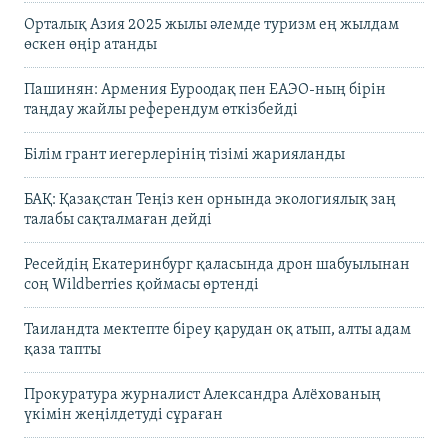
Орталық Азия 2025 жылы әлемде туризм ең жылдам
өскен өңір атанды
Пашинян: Армения Еуроодақ пен ЕАЭО-ның бірін
таңдау жайлы референдум өткізбейді
Білім грант иегерлерінің тізімі жарияланды
БАҚ: Қазақстан Теңіз кен орнында экологиялық заң
талабы сақталмаған дейді
Ресейдің Екатеринбург қаласында дрон шабуылынан
соң Wildberries қоймасы өртенді
Таиландта мектепте біреу қарудан оқ атып, алты адам
қаза тапты
Прокуратура журналист Александра Алёхованың
үкімін жеңілдетуді сұраған