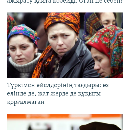
ажырасу қайта көбейді. Оған не себеп?
Түркімен әйелдерінің тағдыры: өз
елінде де, жат жерде де құқығы
қорғалмаған