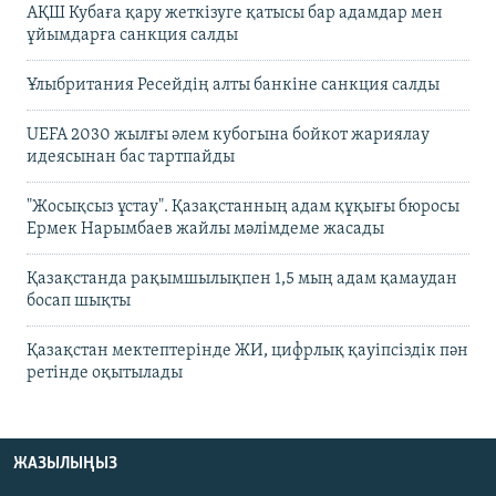
АҚШ Кубаға қару жеткізуге қатысы бар адамдар мен
ұйымдарға санкция салды
Ұлыбритания Ресейдің алты банкіне санкция салды
UEFA 2030 жылғы әлем кубогына бойкот жариялау
идеясынан бас тартпайды
"Жосықсыз ұстау". Қазақстанның адам құқығы бюросы
Ермек Нарымбаев жайлы мәлімдеме жасады
Қазақстанда рақымшылықпен 1,5 мың адам қамаудан
босап шықты
Қазақстан мектептерінде ЖИ, цифрлық қауіпсіздік пән
ретінде оқытылады
ЖАЗЫЛЫҢЫЗ