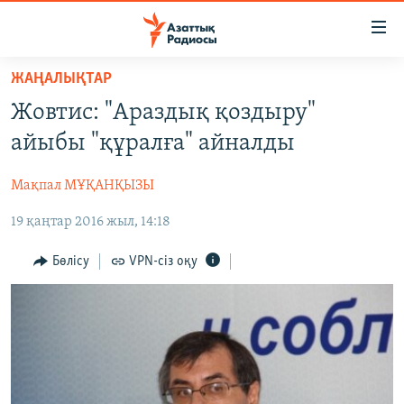
Accessibility
links
Skip
ЖАҢАЛЫҚТАР
to
ЖАҢАЛЫҚТАР
Жовтис: "Араздық қоздыру"
main
САЯСАТ
content
айыбы "құралға" айналды
AZATTYQTV
Skip
to
Мақпал МҰҚАНҚЫЗЫ
ҚАҢТАР ОҚИҒАСЫ
main
19 қаңтар 2016 жыл, 14:18
АДАМ ҚҰҚЫҚТАРЫ
Navigation
Skip
ӘЛЕУМЕТ
Бөлісу
VPN-сіз оқу
to
ӘЛЕМ
Search
АРНАЙЫ ЖОБАЛАР
Русский