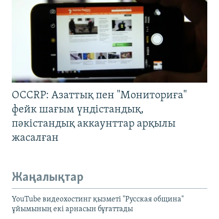
OCCRP: Азаттық пен "Мониториға"
фейк шағым үндістандық,
пәкістандық аккаунттар арқылы
жасалған
Жаңалықтар
YouTube видеохостинг қызметі "Русская община"
ұйымының екі арнасын бұғаттады