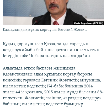
ЖАЗЫЛЫҢЫЗ
Басқа тілдерде
Қазақстандық құқық қорғаушы Евгений Жовтис.
Құқық қорғаушылар Қазақстанда «араздық
қоздыру» айыбы бойынша қозғалған қылмыстық
істердің көбейіп бара жатқанына алаңдайды.
Алматыда өткен баспасөз жиынында
Қазақстандағы адам құқығын қорғау бюросы
кеңесінің төрағасы Евгений Жовтистің айтуынша,
қылмыстық кодекстің 174-бабы бойынша 2014
жылы 44 іс қозғалса, 2015 жылы мұндай іс саны 88-
ге жеткен. Жовтистің сөзінше, «араздық қоздыру»
бабының қылмыстық кодексте бұлыңғыр