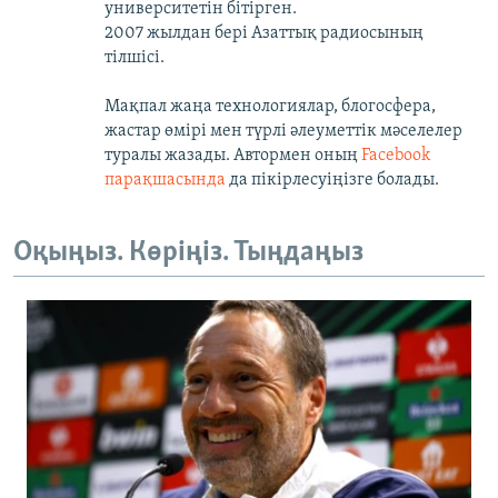
университетін бітірген.
2007 жылдан бері Азаттық радиосының
тілшісі.
Мақпал жаңа технологиялар, блогосфера,
жастар өмірі мен түрлі әлеуметтік мәселелер
туралы жазады. Автормен оның
Facebook
парақшасында
да пікірлесуіңізге болады.
Оқыңыз. Көріңіз. Тыңдаңыз