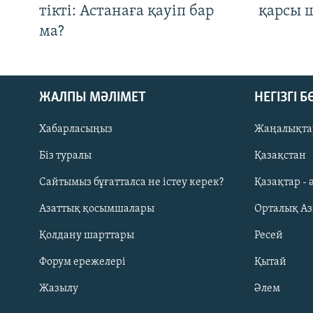
тікті: Астанаға қауіп бар
қарсы 
ма?
ЖАЛПЫ МӘЛІМЕТ
НЕГІЗГІ 
Хабарласыңыз
Жаңалықта
Біз туралы
Қазақстан
Русский
Сайтымыз бұғатталса не істеу керек?
Қазақтар - 
Азаттық қосымшалары
Орталық А
ЖАЗЫЛЫҢЫЗ
Қолдану шарттары
Ресей
Форум ережелері
Қытай
Жазылу
Әлем
Басқа тілдерде