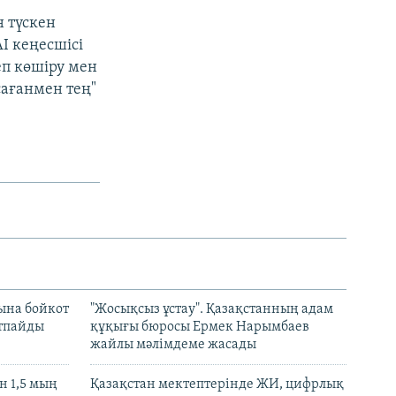
н түскен
AI кеңесшісі
еп көшіру мен
сағанмен тең"
ына бойкот
"Жосықсыз ұстау". Қазақстанның адам
ртпайды
құқығы бюросы Ермек Нарымбаев
жайлы мәлімдеме жасады
 1,5 мың
Қазақстан мектептерінде ЖИ, цифрлық