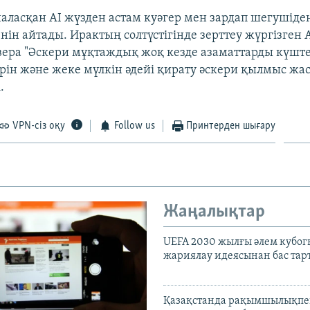
аласқан AI жүзден астам куәгер мен зардап шегушіде
енін айтады. Ирактың солтүстігінде зерттеу жүргізген 
вера "Әскери мұқтаждық жоқ кезде азаматтарды күшт
рін және жеке мүлкін әдейі қирату әскери қылмыс жа
.
VPN-сіз оқу
Follow us
Принтерден шығару
Жаңалықтар
UEFA 2030 жылғы әлем кубог
жариялау идеясынан бас та
Қазақстанда рақымшылықпен