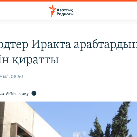
үрдтер Иракта арабтарды
ін қиратты
 жыл, 08:50
VPN-сіз оқу