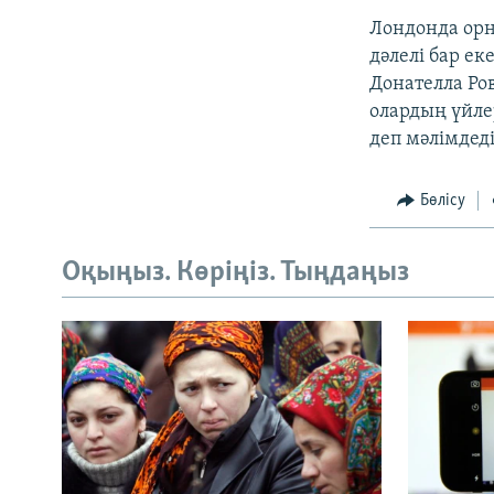
Лондонда орн
дәлелі бар ек
Донателла Ро
олардың үйле
деп мәлімдеді
Бөлісу
Оқыңыз. Көріңіз. Тыңдаңыз