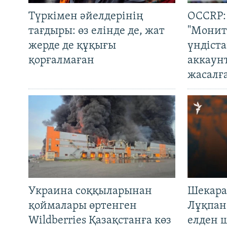
Түркімен әйелдерінің
OCCRP:
тағдыры: өз елінде де, жат
"Монит
жерде де құқығы
үндіст
қорғалмаған
аккаун
жасалғ
Украина соққыларынан
Шекара
қоймалары өртенген
Лұқпан
Wildberries Қазақстанға көз
елден 