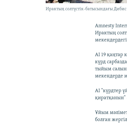
Ирактың солтүстік-батысындағы Дибис
Amnesty Inte
Ирактың солт
мекендердегі
AI 19 қаңтар
күрд сарбазд
тыйым салынға
мекендерде м
AI "күрдтер 
қиратқанын" 
Ұйым мәлімет
болған жергіл