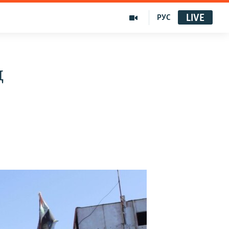
LIVE
РУС
ң