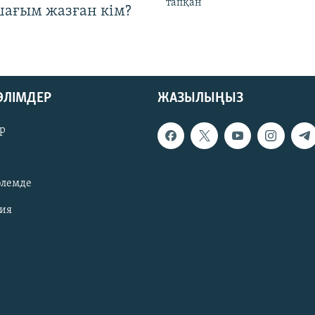
тапқан
шағым жазған кім?
БӨЛІМДЕР
ЖАЗЫЛЫҢЫЗ
р
әлемде
зия