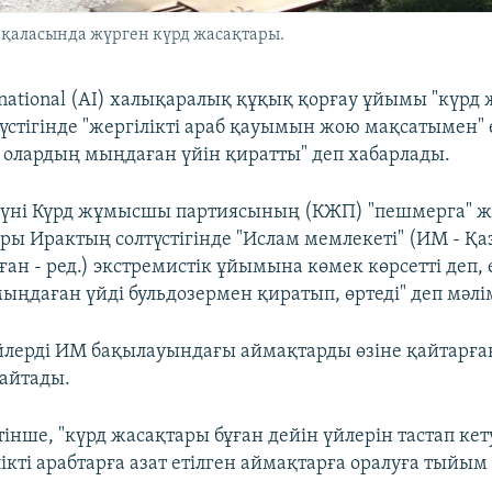
 қаласында жүрген күрд жасақтары.
rnational (AI) халықаралық құқық қорғау ұйымы "күрд
үстігінде "жергілікті араб қауымын жою мақсатымен" 
 олардың мыңдаған үйін қиратты" деп хабарлады.
 күні Күрд жұмысшы партиясының (КЖП) "пешмерга" 
ары Ирактың солтүстігінде "Ислам мемлекеті" (ИМ - Қа
н - ред.) экстремистік ұйымына көмек көрсетті деп, 
ыңдаған үйді бульдозермен қиратып, өртеді" деп мәлі
үйлерді ИМ бақылауындағы аймақтарды өзіне қайтарға
айтады.
інше, "күрд жасақтары бұған дейін үйлерін тастап ке
ікті арабтарға азат етілген аймақтарға оралуға тыйым 