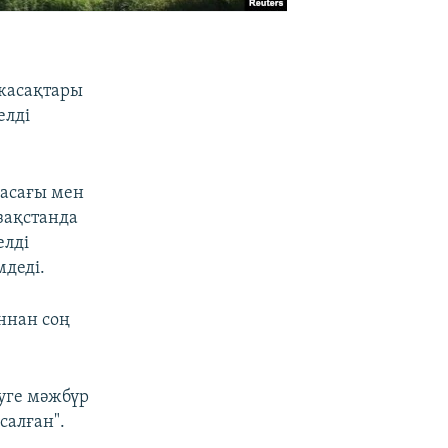
 жасақтары
елді
жасағы мен
зақстанда
елді
мдеді.
ннан соң
туге мәжбүр
салған".