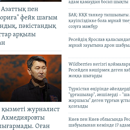
адам қамаудан босап шықты
 Азаттық пен
БАҚ: КҚК танкер тапшылығы
ориға" фейк шағым
қауіпсіздікке бола мұнай тиеу
андық, пәкістандық
созуға мәжбүр
ттар арқылы
Ресейдің Ярослав қаласындағ
ан
мұнай зауытына дрон шабуы
Wildberries негізгі қоймала
Ресейден көшірмек деген ха
жоққа шығарды
Түркістан өңірінде әйелдерді
"ұрғашылар", әншілерді – "
жаршысы" деген тұрғын ұстал
қозғалды
 қызметі журналист
 Ахмедияровты
Киев пен Киев облысында Рес
шығармады. Оған
шабуылынан кемінде 17 адам