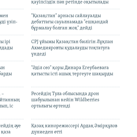
қауіпсіздік пән ретінде оқытылады
 мен
"Қазақстан" арнасы сайлауалды
ді үзіп-
дебаттағы сауалнамада "ешқандай
бұрмалау болған жоқ" дейді
ы ірі
CPJ ұйымы Қазақстан билігін Лұқпан
лдады
Ахмедияровты қудалауды тоқтатуға
үндеді
рын
"Әділ сөз" қоры Динара Егеубаеваға
барды
қатысты істі ашық тергеуге шақырды
 –
Ресейдің Тула облысында дрон
шайтанның
шабуылынан кейін Wildberries
ып, іс
орталығы өртенді
ейдің әуе
Қазақ кинорежиссері Ардақ Әмірқұлов
 қаза
дүниеден өтті