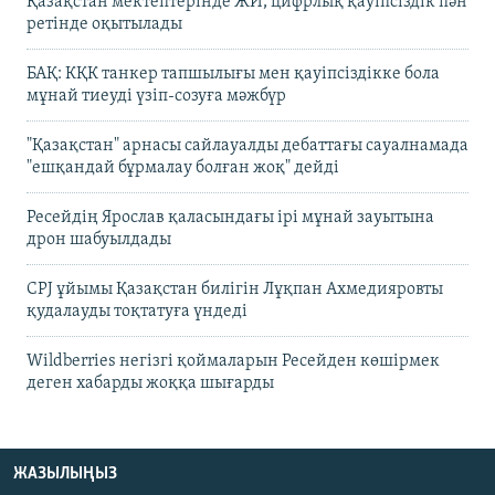
Қазақстан мектептерінде ЖИ, цифрлық қауіпсіздік пән
ретінде оқытылады
БАҚ: КҚК танкер тапшылығы мен қауіпсіздікке бола
мұнай тиеуді үзіп-созуға мәжбүр
"Қазақстан" арнасы сайлауалды дебаттағы сауалнамада
"ешқандай бұрмалау болған жоқ" дейді
Ресейдің Ярослав қаласындағы ірі мұнай зауытына
дрон шабуылдады
CPJ ұйымы Қазақстан билігін Лұқпан Ахмедияровты
қудалауды тоқтатуға үндеді
Wildberries негізгі қоймаларын Ресейден көшірмек
деген хабарды жоққа шығарды
ЖАЗЫЛЫҢЫЗ