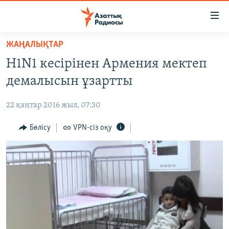
Accessibility
links
Skip
ЖАҢАЛЫҚТАР
to
ЖАҢАЛЫҚТАР
H1N1 кесірінен Армения мектеп
main
САЯСАТ
content
демалысын ұзартты
AZATTYQTV
Skip
to
22 қаңтар 2016 жыл, 07:30
ҚАҢТАР ОҚИҒАСЫ
main
АДАМ ҚҰҚЫҚТАРЫ
Бөлісу
VPN-сіз оқу
Navigation
Skip
ӘЛЕУМЕТ
to
ӘЛЕМ
Search
АРНАЙЫ ЖОБАЛАР
Русский