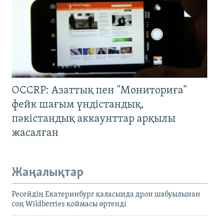
OCCRP: Азаттық пен "Мониториға"
фейк шағым үндістандық,
пәкістандық аккаунттар арқылы
жасалған
Жаңалықтар
Ресейдің Екатеринбург қаласында дрон шабуылынан
соң Wildberries қоймасы өртенді