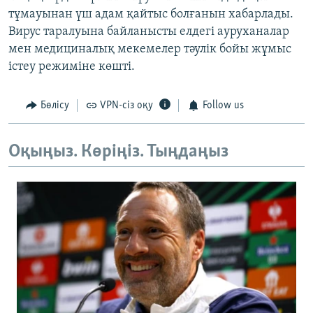
тұмауынан үш адам қайтыс болғанын хабарлады.
Вирус таралуына байланысты елдегі ауруханалар
мен медициналық мекемелер тәулік бойы жұмыс
істеу режиміне көшті.
Бөлісу
VPN-сіз оқу
Follow us
Оқыңыз. Көріңіз. Тыңдаңыз