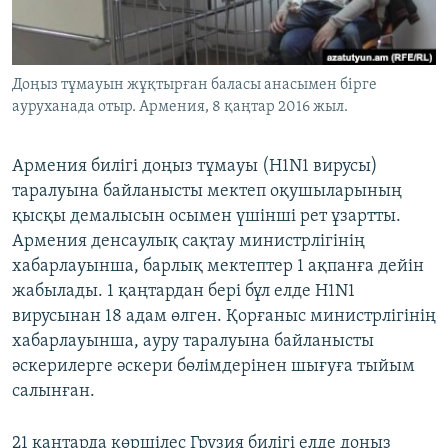
ЖАЗЫЛЫҢЫЗ
Доңыз тұмауын жұқтырған баласы анасымен бірге
ауруханада отыр. Армения, 8 қаңтар 2016 жыл.
Басқа тілдерде
Армения билігі доңыз тұмауы (H1N1 вирусы)
таралуына байланысты мектеп оқушыларының
қысқы демалысын осымен үшінші рет ұзартты.
Армения денсаулық сақтау министрлігінің
хабарлауынша, барлық мектептер 1 ақпанға дейін
жабылады. 1 қаңтардан бері бұл елде H1N1
вирусынан 18 адам өлген. Қорғаныс министрлігінің
хабарлауынша, ауру таралуына байланысты
әскерилерге әскери бөлімдерінен шығуға тыйым
салынған.
21 қаңтарда көршілес Грузия билігі елде доңыз