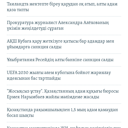
Таиландта мектепте біреу қарудан оқ атып, алты адам
қаза тапты
Прокуратура журналист Александра Алёхованың
үкімін жеңілдетуді сұраған
АҚШ Кубаға қару жеткізуге қатысы бар адамдар мен
ұйымдарға санкция салды
Ұлыбритания Ресейдің алты банкіне санкция салды
UEFA 2030 жылғы әлем кубогына бойкот жариялау
идеясынан бас тартпайды
"Жосықсыз ұстау". Қазақстанның адам құқығы бюросы
Ермек Нарымбаев жайлы мәлімдеме жасады
Қазақстанда рақымшылықпен 1,5 мың адам қамаудан
босап шықты