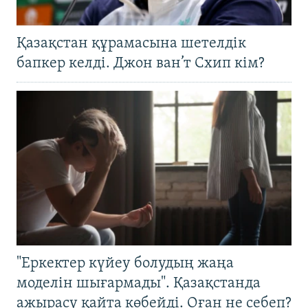
Қазақстан құрамасына шетелдік
бапкер келді. Джон ван’т Схип кім?
"Еркектер күйеу болудың жаңа
моделін шығармады". Қазақстанда
ажырасу қайта көбейді. Оған не себеп?