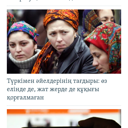
Түркімен әйелдерінің тағдыры: өз
елінде де, жат жерде де құқығы
қорғалмаған