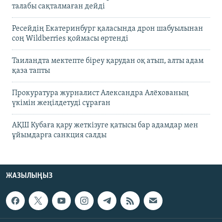
талабы сақталмаған дейді
Ресейдің Екатеринбург қаласында дрон шабуылынан
соң Wildberries қоймасы өртенді
Таиландта мектепте біреу қарудан оқ атып, алты адам
қаза тапты
Прокуратура журналист Александра Алёхованың
үкімін жеңілдетуді сұраған
АҚШ Кубаға қару жеткізуге қатысы бар адамдар мен
ұйымдарға санкция салды
ЖАЗЫЛЫҢЫЗ