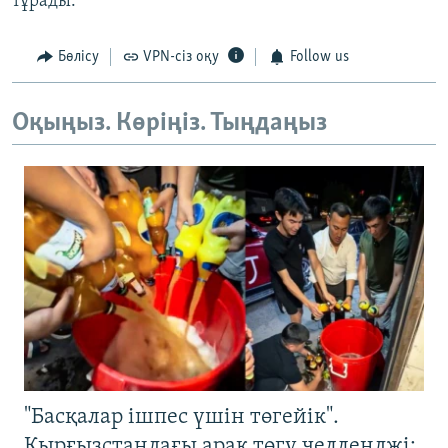
тұрады.
Бөлісу
VPN-сіз оқу
Follow us
Оқыңыз. Көріңіз. Тыңдаңыз
"Басқалар ішпес үшін төгейік".
Қырғызстандағы арақ төгу челленджі: