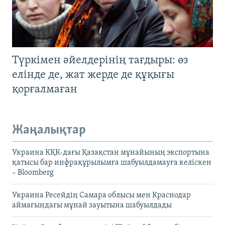
Түркімен әйелдерінің тағдыры: өз
елінде де, жат жерде де құқығы
қорғалмаған
Жаңалықтар
Украина КҚК-дағы Қазақстан мұнайының экспортына
қатысы бар инфрақұрылымға шабуылдамауға келіскен
– Bloomberg
Украина Ресейдің Самара облысы мен Краснодар
аймағындағы мұнай зауытына шабуылдады