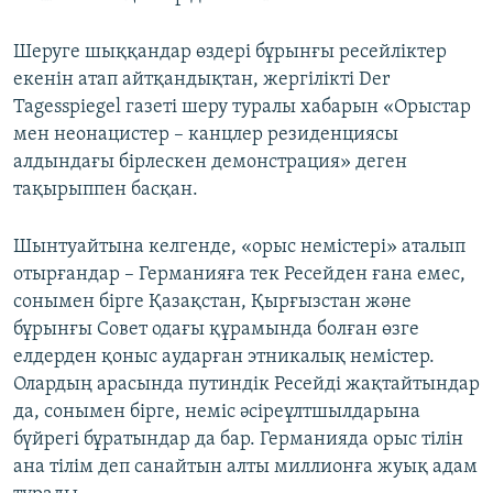
Шеруге шыққандар өздері бұрынғы ресейліктер
екенін атап айтқандықтан, жергілікті Der
Tagesspiegel газеті шеру туралы хабарын «Орыстар
мен неонацистер – канцлер резиденциясы
алдындағы бірлескен демонстрация» деген
тақырыппен басқан.
Шынтуайтына келгенде, «орыс немістері» аталып
отырғандар – Германияға тек Ресейден ғана емес,
сонымен бірге Қазақстан, Қырғызстан және
бұрынғы Совет одағы құрамында болған өзге
елдерден қоныс аударған этникалық немістер.
Олардың арасында путиндік Ресейді жақтайтындар
да, сонымен бірге, неміс әсіреұлтшылдарына
бүйрегі бұратындар да бар. Германияда орыс тілін
ана тілім деп санайтын алты миллионға жуық адам