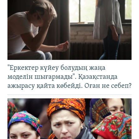
"Еркектер күйеу болудың жаңа
моделін шығармады". Қазақстанда
ажырасу қайта көбейді. Оған не себеп?