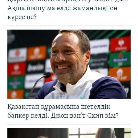
Ақша шашу ма әлде жамандықпен
күрес пе?
Қазақстан құрамасына шетелдік
бапкер келді. Джон ван’т Схип кім?