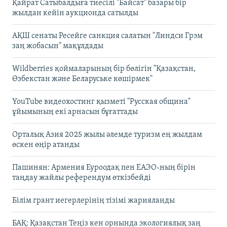
Қайрат Сатыбалдыға тиесілі "Байсат" базары бір
жылдан кейін аукционда сатылды
АҚШ сенаты Ресейге санкция салатын "Линдси Грэм
заң жобасын" мақұлдады
Wildberries қоймаларының бір бөлігін "Қазақстан,
Өзбекстан және Беларуське көшірмек"
YouTube видеохостинг қызметі "Русская община"
ұйымының екі арнасын бұғаттады
Орталық Азия 2025 жылы әлемде туризм ең жылдам
өскен өңір атанды
Пашинян: Армения Еуроодақ пен ЕАЭО-ның бірін
таңдау жайлы референдум өткізбейді
Білім грант иегерлерінің тізімі жарияланды
БАҚ: Қазақстан Теңіз кен орнында экологиялық заң