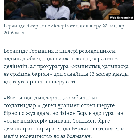
ЖАЗЫЛЫҢЫЗ
Берлиндегі «орыс немістері» өткізген шеру. 23 қаңтар
2016 жыл.
Басқа тілдерде
Берлинде Германия канцлері резиденциясы
алдында «босқындар ұрлап әкетіп, зорлаған»
делінетін, ал прокуратура «жыныстық қатынасқа
өз еркімен барған» деп санайтын 13 жасар қызды
қорғауға арналған шеру өтті.
«Босқындардың зорлық-зомбылығын
тоқтатыңдар!» деген ұранмен өткен шеруге
бірнеше жүз адам, негізінен Берлинде тұратын
«орыс немістері» шыққан. Сонымен бірге
демонстранттар арасында Берлин полициясына
мәлім неонацистер де аз болмаған.