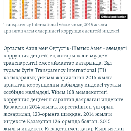
ЖАЗЫЛЫҢЫЗ
Transparency International ұйымының 2015 жылға
арналған әлем елдеріндегі коррупция деңгейі индексі.
Басқа тілдерде
Орталық Азия мен Оңтүстік-Шығыс Азия - әлемдегі
коррупция деңгейі ең жоғары және мүлдем
транспарентті емес аймақтар қатарында. Бұл
туралы бүгін Transparency International (TI)
халықаралық ұйымы жариялаған 2015 жылға
арналған коррупцияны қабылдау индексі туралы
есебінде мәлімдеді. Ұйым 168 мемлекеттегі
коррупция деңгейін сараптап даярлаған индексте
Қазақстан 2014 жылғы көрсеткіштен үш орын
жоғарылап, 123-орынға шыққан. 2014 жылғы
индексте Қазақстан 126-орында болған. 2015
жылғы индексте Қазақстанмен қатар Қырғызстан