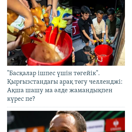
"Басқалар ішпес үшін төгейік".
Қырғызстандағы арақ төгу челленджі:
Ақша шашу ма әлде жамандықпен
күрес пе?