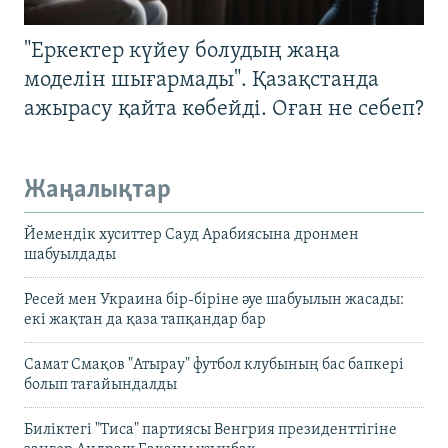
"Еркектер күйеу болудың жаңа
моделін шығармады". Қазақстанда
ажырасу қайта көбейді. Оған не себеп?
Жаңалықтар
Йемендік хуситтер Сауд Арабиясына дронмен
шабуылдады
Ресей мен Украина бір-біріне әуе шабуылын жасады:
екі жақтан да қаза тапқандар бар
Самат Смақов "Атырау" футбол клубының бас бапкері
болып тағайындалды
Биліктегі "Тиса" партиясы Венгрия президенттігіне