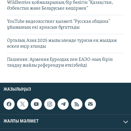
Wildberries қоймаларының бір бөлігін "Қазақстан,
Өзбекстан және Беларуське көшірмек"
YouTube видеохостинг қызметі "Русская община"
ұйымының екі арнасын бұғаттады
Орталық Азия 2025 жылы әлемде туризм ең жылдам
өскен өңір атанды
Пашинян: Армения Еуроодақ пен ЕАЭО-ның бірін
таңдау жайлы референдум өткізбейді
ЖАЗЫЛЫҢЫЗ
ЖАЛПЫ МӘЛІМЕТ