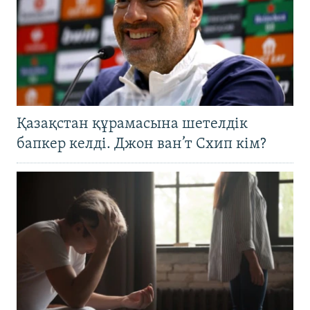
Қазақстан құрамасына шетелдік
бапкер келді. Джон ван’т Схип кім?