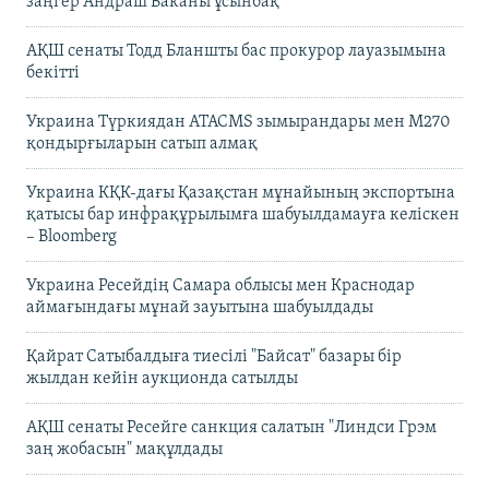
заңгер Андраш Баканы ұсынбақ
АҚШ сенаты Тодд Бланшты бас прокурор лауазымына
бекітті
Украина Түркиядан ATACMS зымырандары мен M270
қондырғыларын сатып алмақ
Украина КҚК-дағы Қазақстан мұнайының экспортына
қатысы бар инфрақұрылымға шабуылдамауға келіскен
– Bloomberg
Украина Ресейдің Самара облысы мен Краснодар
аймағындағы мұнай зауытына шабуылдады
Қайрат Сатыбалдыға тиесілі "Байсат" базары бір
жылдан кейін аукционда сатылды
АҚШ сенаты Ресейге санкция салатын "Линдси Грэм
заң жобасын" мақұлдады