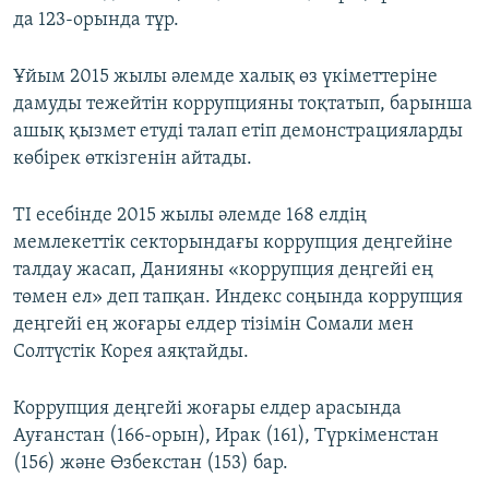
да 123-орында тұр.
Ұйым 2015 жылы әлемде халық өз үкіметтеріне
дамуды тежейтін коррупцияны тоқтатып, барынша
ашық қызмет етуді талап етіп демонстрацияларды
көбірек өткізгенін айтады.
TI есебінде 2015 жылы әлемде 168 елдің
мемлекеттік секторындағы коррупция деңгейіне
талдау жасап, Данияны «коррупция деңгейі ең
төмен ел» деп тапқан. Индекс соңында коррупция
деңгейі ең жоғары елдер тізімін Сомали мен
Солтүстік Корея аяқтайды.
Коррупция деңгейі жоғары елдер арасында
Ауғанстан (166-орын), Ирак (161), Түркіменстан
(156) және Өзбекстан (153) бар.