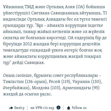
Ұйымның ТМД және Орталық Азия (ОА) бойынша
үйлестірушісі Светлана Савицкаяның айтуынша, TI
индексінде Орталық Азиядағы бес ел түгел төменгі
орындарда тұр. "Бұл – аймақта коррупция індетке
айналып, тамыр жайып кеткенін және ол жүйелік
сипатқа ие болғанын көрсетеді. ОА елдерінің бір де
біреуінде 2012 жылдан бері коррупция деңгейін
төмендетуде ешқандай үлкен өзгеріс болған жоқ
және аймақтағы коррупциялық жағдай тоқырап
тұр" дейді Савицкая.
Оның сөзінше, бұрынғы совет республикалары –
Тәжікстан (136-орын), Ресей (119), Украина (130),
Әзербайжан), Молдова (103), Армениядағы (95)
жағдай да осыған ұқсас.
Бөлісу
VPN-сіз оқу
Follow us