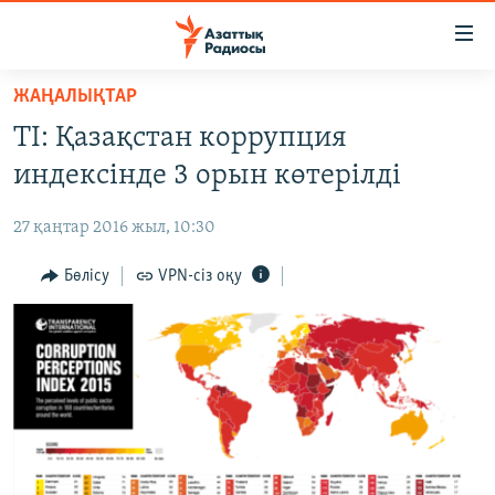
Accessibility
links
Skip
ЖАҢАЛЫҚТАР
to
ЖАҢАЛЫҚТАР
TI: Қазақстан коррупция
main
САЯСАТ
content
индексінде 3 орын көтерілді
AZATTYQTV
Skip
to
27 қаңтар 2016 жыл, 10:30
ҚАҢТАР ОҚИҒАСЫ
main
АДАМ ҚҰҚЫҚТАРЫ
Бөлісу
VPN-сіз оқу
Navigation
Skip
ӘЛЕУМЕТ
to
ӘЛЕМ
Search
АРНАЙЫ ЖОБАЛАР
Русский